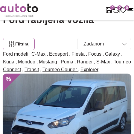
Naslovnica
Rabljena vozila
Ford
0
0
0
Ford rabljena vozila
Filtriraj
Ford modeli:
C-Max
,
Ecosport
,
Fiesta
,
Focus
,
Galaxy
,
Kuga
,
Mondeo
,
Mustang
,
Puma
,
Ranger
,
S-Max
,
Tourneo
Connect
,
Transit
,
Tourneo Courier
,
Explorer
%