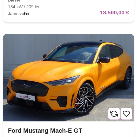
Diesel
154 kW / 209 ks
18.500,00 €
Jamstvo
Nova lokacija - Slavonska
avenija 102, Resnik
Brza pretraga
Napredna pretraga
Ford Mustang Mach-E GT