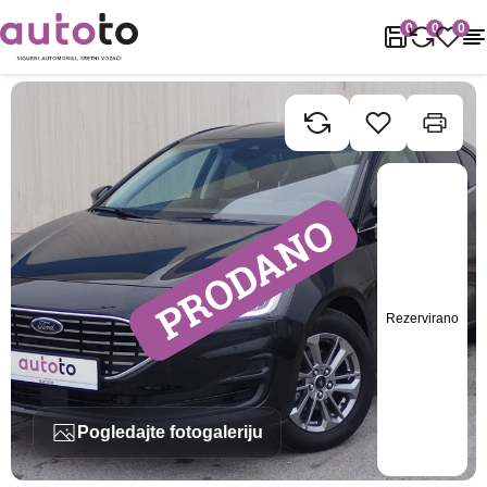
Naslovnica
Rabljena vozila
Ford
Focus
Ford Focus 1.0 Ecobo
0
0
0
Rezervirano
Pogledajte fotogaleriju