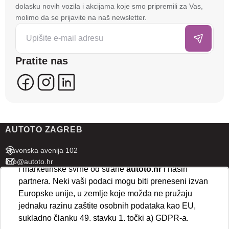
tehnologije kako bismo spremali i pristupali
dolasku novih vozila i akcijama koje smo pripremili za Vas,
informacijama na vašem uređaju. To nam omogućuje
molimo da se prijavite na naš newsletter.
da poboljšamo funkcionalnost stranice, analiziramo
posjećenost te prikazujemo personalizirane oglase i
sadržaje koji bi vas mogli zanimati. U tu svrhu mogu
Pratite nas
se kreirati korisnički profili koji povezuju podatke s
više uređaja i web lokacija. Naši partneri također
koriste ove tehnologije.
U naprednim postavkama klikom na opciju
„Spremi“
prihvaćate isključivo osnovne kolačiće potrebne za
AUTOTO ZAGREB
ispravno funkcioniranje stranice. Odabirom
„Prihvaćam“
omogućujete spremanje svih vrsta
Slavonska avenija 102
kolačića na vaš uređaj i njihovu obradu za analitičke
info@autoto.hr
i marketinške svrhe od strane
autoto.hr
i naših
Pon - Pet 07:30-18:00
partnera. Neki vaši podaci mogu biti preneseni izvan
Sub 08:00-13:00
Europske unije, u zemlje koje možda ne pružaju
jednaku razinu zaštite osobnih podataka kao EU,
AUTOTO SPLIT
sukladno članku 49. stavku 1. točki a) GDPR-a.