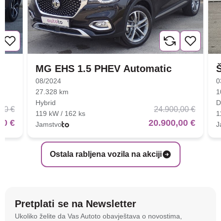
MG EHS 1.5 PHEV Automatic
08/2024
0
27.328 km
1
Hybrid
D
00 €
24.900,00 €
119 kW / 162 ks
1
00 €
20.900,00 €
Jamstvo
J
Ostala rabljena vozila na akciji
Pretplati se na Newsletter
Na stranici
autoto.hr
koristimo kolačiće i slične
Ukoliko želite da Vas Autoto obavještava o novostima,