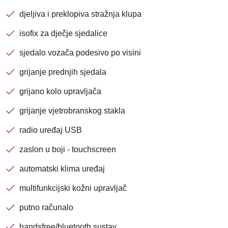
djeljiva i preklopiva stražnja klupa
isofix za dječje sjedalice
sjedalo vozača podesivo po visini
grijanje prednjih sjedala
grijano kolo upravljača
grijanje vjetrobranskog stakla
radio uređaj USB
Nova lokacija - Slavonska
avenija 102, Resnik
zaslon u boji - touchscreen
automatski klima uređaj
Brza pretraga
Napredna pretraga
multifunkcijski kožni upravljač
putno računalo
Traži
handsfree/bluetooth sustav