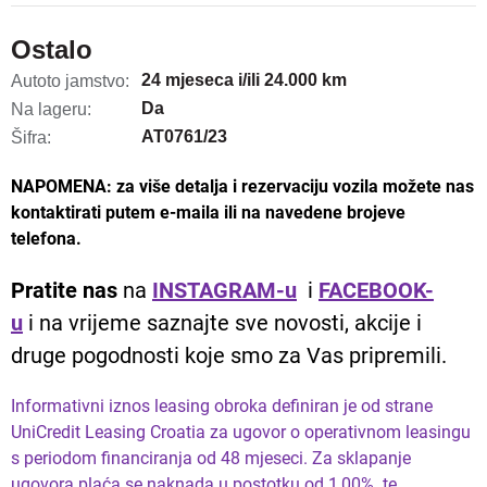
Ostalo
24 mjeseca i/ili 24.000 km
Autoto jamstvo:
Da
Na lageru:
AT0761/23
Šifra:
NAPOMENA: za više detalja i rezervaciju vozila možete nas
kontaktirati putem e-maila ili na navedene brojeve
telefona.
Pratite nas
na
INSTAGRAM-u
i
FACEBOOK-
u
i na vrijeme saznajte sve novosti, akcije i
druge pogodnosti koje smo za Vas pripremili.
Informativni iznos leasing obroka definiran je od strane
UniCredit Leasing Croatia za ugovor o operativnom leasingu
s periodom financiranja od 48 mjeseci. Za sklapanje
ugovora plaća se naknada u postotku od 1,00% te