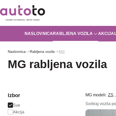
NASLOVNICA
RABLJENA VOZILA
AKCIJA
Naslovnica
Rabljena vozila
MG
MG rabljena vozila
Izbor
MG modeli:
ZS
Sortiraj vozila po
Sve
Akcija