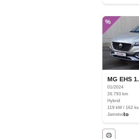
%
MG EHS 1.
01/2024
26.793 km
Hybrid
119 kW / 162 ks
Jamstvo