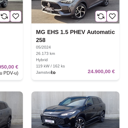
MG EHS 1.5 PHEV Automatic
258
05/2024
26.173 km
Hybrid
119 kW / 162 ks
950,00 €
24.900,00 €
Jamstvo
 u PDV-u)