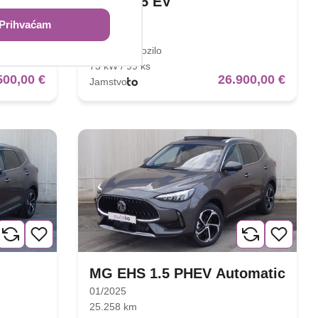
MG MG5 EV
04/2025
Prihvaćam
22.223 km
Električno vozilo
73 kW / 99 ks
500,00 €
26.900,00 €
Jamstvo
MG EHS 1.5 PHEV Automatic
01/2025
25.258 km