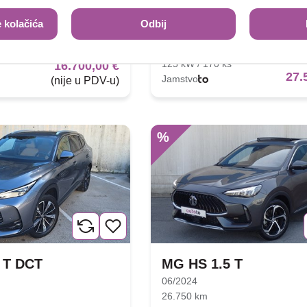
 T
MG HS 1.5 T DCT
07/2025
 kolačića
Odbij
35.354 km
Benzin
125 kW / 170 ks
16.700,00 €
27.
Jamstvo
(nije u PDV-u)
%
 T DCT
MG HS 1.5 T
06/2024
26.750 km