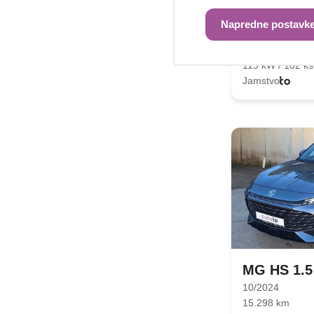
MG HS 1.5
11/2023
Napredne postavke
35.000 km
Benzin
119 kW / 162 ks
Jamstvo
MG HS 1.5
10/2024
15.298 km