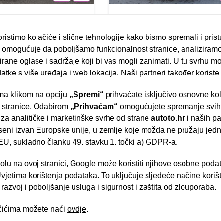
5L Hybrid
MG ZS 1.0 T-GDI
ristimo kolačiće i slične tehnologije kako bismo spremali i pris
12/2022
omogućuje da poboljšamo funkcionalnost stranice, analiziramo
46.383 km
rane oglase i sadržaje koji bi vas mogli zanimati. U tu svrhu mog
Benzin
datke s više uređaja i web lokacija. Naši partneri također koriste
82 kW / 112 ks
19.900,00 €
15.
Jamstvo
a klikom na opciju
„Spremi“
prihvaćate isključivo osnovne ko
- Slavonska aven
e stranice. Odabirom
„Prihvaćam“
omogućujete spremanje svih 
 za analitičke i marketinške svrhe od strane
autoto.hr
i naših pa
seni izvan Europske unije, u zemlje koje možda ne pružaju jedn
U, sukladno članku 49. stavku 1. točki a) GDPR-a.
Brza pretraga
Napredna pretraga
volu na ovoj stranici, Google može koristiti njihove osobne poda
 Uvjetima korištenja podataka
. To uključuje sljedeće načine kori
Tra
razvoj i poboljšanje usluga i sigurnost i zaštita od zlouporaba.
ačićima možete naći
ovdje
.