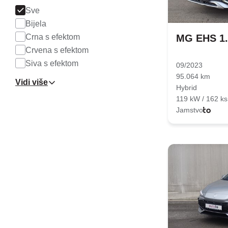
Sve
Bijela
Crna s efektom
MG EHS 1.
Crvena s efektom
Siva s efektom
09/2023
95.064 km
Vidi više
Hybrid
119 kW / 162 ks
Jamstvo