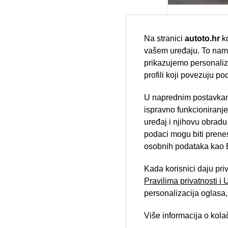
MG MG3 1.
Automatic
Na stranici
autoto.hr
ko
11/2025
vašem uređaju. To nam 
20.000 km
prikazujemo personalizi
Benzin
profili koji povezuju po
75 kW / 102 ks
Jamstvo
U naprednim postavkam
Nova lokacija 
ispravno funkcioniranj
uređaj i njihovu obradu
podaci mogu biti prene
osobnih podataka kao E
Kada korisnici daju pri
Pravilima privatnosti i
personalizacija oglasa, 
Više informacija o kol