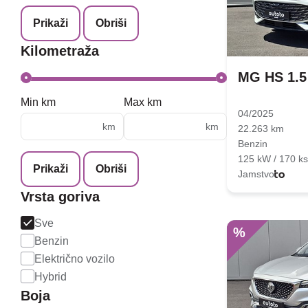
Prikaži
Obriši
Kilometraža
MG HS 1.5
Min km
Max km
04/2025
km
km
22.263 km
Benzin
125 kW / 170 ks
Prikaži
Obriši
Jamstvo
Vrsta goriva
Sve
%
Benzin
Električno vozilo
Hybrid
Boja