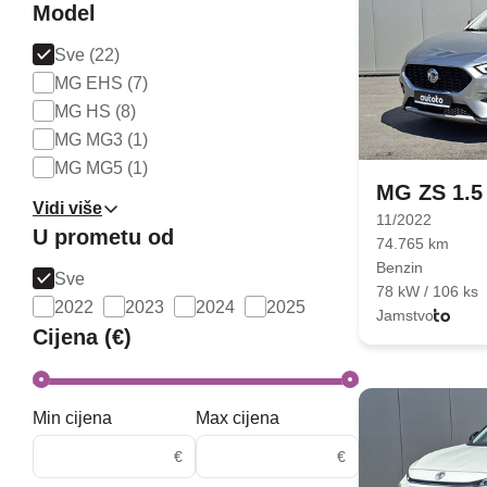
Model
Sve (22)
MG EHS (7)
MG HS (8)
MG MG3 (1)
MG MG5 (1)
MG ZS 1.5
Vidi više
11/2022
U prometu od
74.765 km
Benzin
Sve
78 kW / 106 ks
2022
2023
2024
2025
Jamstvo
Cijena (€)
Min cijena
Max cijena
€
€