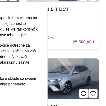
MG HS 1.5 T DCT
tupali informacijama na
09/2025
 posjećenost te
20.000 km
u se kreirati korisnički
Benzin
 ove tehnologije.
125 kW / 170 ks
900,01 €
25.500,00 €
Jamstvo
lačiće potrebne za
ija 102, Resnik
vrsta kolačića na vaš
rtnera. Neki vaši
aku razinu zaštite
tke u skladu sa svojim
štenja podataka:
ži