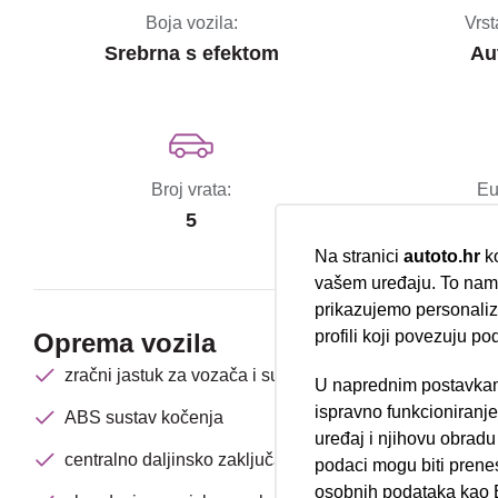
Boja vozila:
Vrst
Srebrna s efektom
Au
Broj vrata:
Eu
5
Na stranici
autoto.hr
ko
vašem uređaju. To nam 
prikazujemo personalizi
profili koji povezuju po
Oprema vozila
zračni jastuk za vozača i suvozača
U naprednim postavkam
Nova lokacija 
ispravno funkcioniranj
ABS sustav kočenja
uređaj i njihovu obradu
centralno daljinsko zaključavanje
podaci mogu biti prene
osobnih podataka kao E