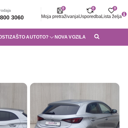
0
0
0
rodaja
Moja pretraživanja
Usporedba
Lista želja
800 3060
OSTI
ZAŠTO AUTOTO?
NOVA VOZILA