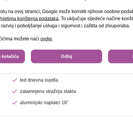
el.preklopiva vanjska zrcala
Brza pretraga
Napredna pretraga
volu na ovoj stranici, Google može koristiti njihove osobne poda
isofix za dječje sjedalice
 Uvjetima korištenja podataka
. To uključuje sljedeće načine kori
zaslon u boji - touchscreen
Tra
razvoj i poboljšanje usluga i sigurnost i zaštita od zlouporaba.
automatski klima uređaj
ačićima možete naći
ovdje
.
putno računalo
 kolačića
Odbij
tempomat
stražnji senzori za parkiranje
led dnevna svjetla
zatamnjena stražnja stakla
aluminijski naplatci 16"