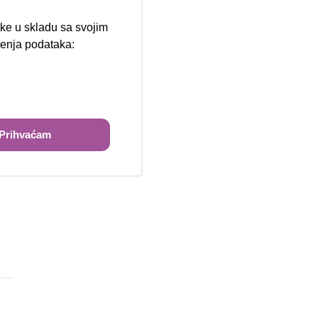
tke u skladu sa svojim
štenja podataka:
ži
Prihvaćam