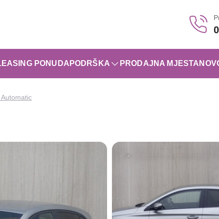
P
0
LEASING PONUDA
PODRŠKA
PRODAJNA MJESTA
NOV
 Automatic