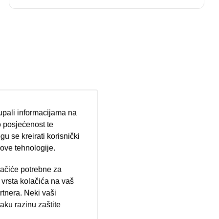
tupali informacijama na
 posjećenost te
u se kreirati korisnički
 ove tehnologije.
lačiće potrebne za
ija 102, Resnik
vrsta kolačića na vaš
rtnera. Neki vaši
aku razinu zaštite