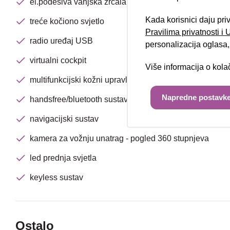
el.podesiva vanjska zrcala
Kada korisnici daju pri
treće kočiono svjetlo
Pravilima privatnosti i
radio uređaj USB
personalizacija oglasa, 
virtualni cockpit
Više informacija o kol
multifunkcijski kožni upravljač
Napredne postavke
handsfree/bluetooth sustav
navigacijski sustav
kamera za vožnju unatrag - pogled 360 stupnjeva
led prednja svjetla
keyless sustav
Ostalo