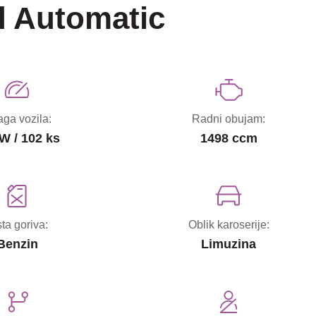
d Automatic
ga vozila:
Radni obujam:
W / 102 ks
1498 ccm
sta goriva:
Oblik karoserije:
Benzin
Limuzina