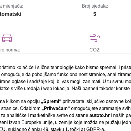
a mjenjača:
Broj sjedala:
tomatski
5
ro norma:
CO2:
VI
100
ristimo kolačiće i slične tehnologije kako bismo spremali i pris
omogućuje da poboljšamo funkcionalnost stranice, analiziramo
rane oglase i sadržaje koji bi vas mogli zanimati. U tu svrhu mog
datke s više uređaja i web lokacija. Naši partneri također koriste
bočni zračni jastuci
a klikom na opciju
„Spremi“
prihvaćate isključivo osnovne ko
- Slavonska aven
e stranice. Odabirom
„Prihvaćam“
omogućujete spremanje svih 
ESP sustav stabilnosti
 za analitičke i marketinške svrhe od strane
autoto.hr
i naših pa
el.podizači stakala
seni izvan Europske unije, u zemlje koje možda ne pružaju jedn
U, sukladno članku 49. stavku 1. točki a) GDPR-a.