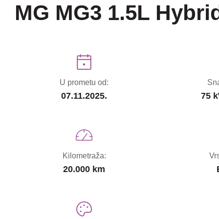
MG MG3 1.5L Hybri
U prometu od:
Sna
07.11.2025.
75 k
Kilometraža:
Vr
20.000 km