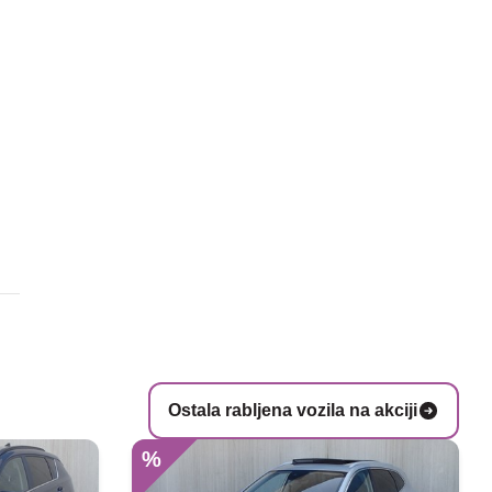
Ostala rabljena vozila na akciji
%