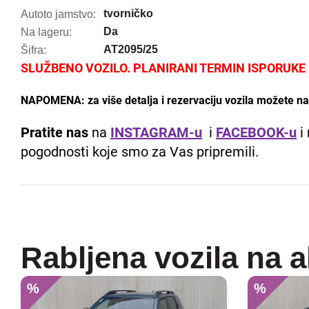
tvorničko
Autoto jamstvo:
Da
Na lageru:
AT2095/25
Šifra:
SLUŽBENO VOZILO. PLANIRANI TERMIN ISPORUKE -
NAPOMENA: za više detalja i rezervaciju vozila možete nas
Pratite nas
na
INSTAGRAM-u
i
FACEBOOK-u
i 
pogodnosti koje smo za Vas pripremili.
Rabljena vozila na a
%
%