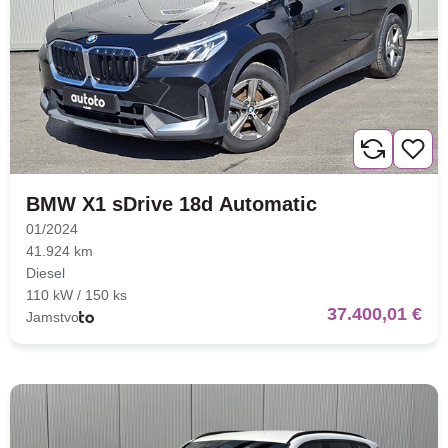
Nova lokacija - Slavonska
avenija 102, Resnik
Brza pretraga
Napredna pretraga
BMW X1 sDrive 18d Automatic
01/2024
41.924 km
Diesel
110 kW / 150 ks
Traži
37.400,01 €
Jamstvo