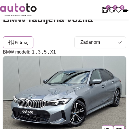
Naslovnica
Rabljena vozila
BMW
0
0
0
BMW rabljena vozila
Filtriraj
BMW modeli:
1
,
3
,
5
,
X1