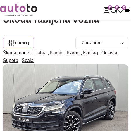
Naslovnica
Rabljena vozila
Škoda
0
0
0
Škoda rabljena vozila
Filtriraj
Škoda modeli:
Fabia
,
Kamiq
,
Karoq
,
Kodiaq
,
Octavia
,
Superb
,
Scala