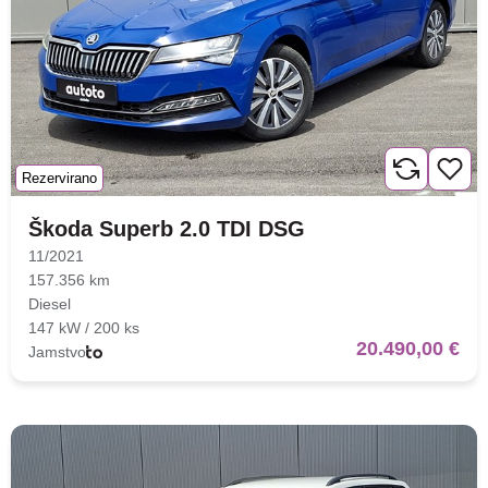
Nova lokacija - Slavonska
avenija 102, Resnik
Rezervirano
Brza pretraga
Napredna pretraga
Škoda Superb 2.0 TDI DSG
11/2021
157.356 km
Diesel
Traži
147 kW / 200 ks
20.490,00 €
Jamstvo