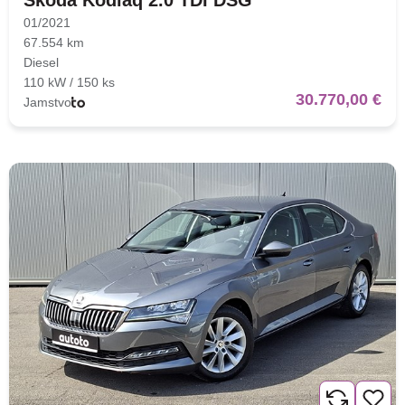
Škoda Kodiaq 2.0 TDI DSG
01/2021
67.554 km
Diesel
110 kW / 150 ks
30.770,00 €
Jamstvo