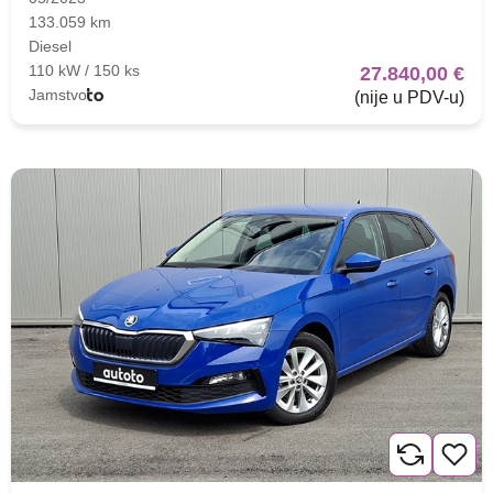
133.059 km
Diesel
110 kW / 150 ks
27.840,00 €
Jamstvo
(nije u PDV-u)