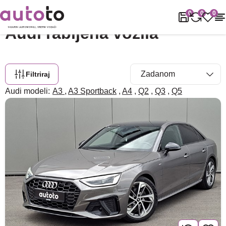
Naslovnica
Rabljena vozila
Audi
0
0
0
Audi rabljena vozila
Filtriraj
Audi modeli:
A3
,
A3 Sportback
,
A4
,
Q2
,
Q3
,
Q5