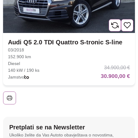
Audi Q5 2.0 TDI Quattro S-tronic S-line
03/2018
152.900 km
Diesel
34.900,00 €
140 kW / 190 ks
30.900,00 €
Jamstvo
Pretplati se na Newsletter
Na stranici
autoto.hr
koristimo kolačiće i slične
Ukoliko želite da Vas Autoto obavještava o novostima,