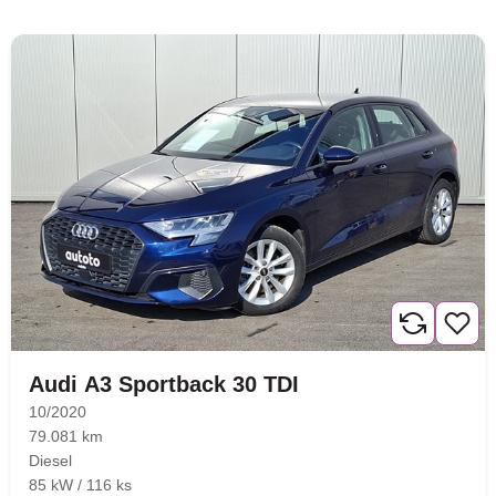
Nova lokacija - Slavonska
avenija 102, Resnik
Brza pretraga
Napredna pretraga
Audi A3 Sportback 30 TDI
10/2020
79.081 km
Diesel
85 kW / 116 ks
Traži