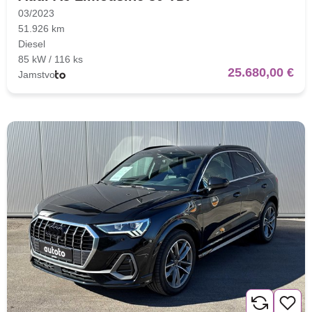
03/2023
51.926 km
Diesel
85 kW / 116 ks
25.680,00 €
Jamstvo