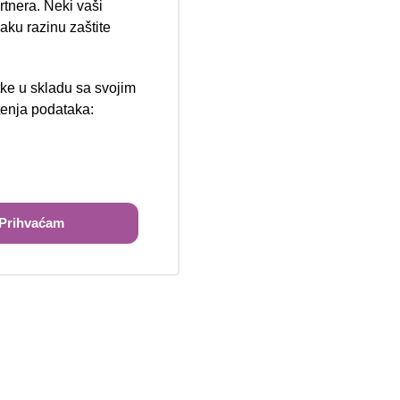
rtnera. Neki vaši
aku razinu zaštite
tke u skladu sa svojim
štenja podataka:
ži
Prihvaćam