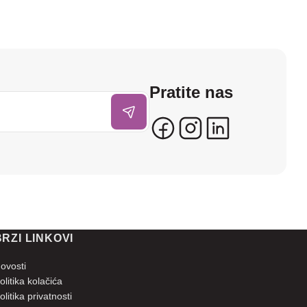
Pratite nas
BRZI LINKOVI
ovosti
olitika kolačića
olitika privatnosti