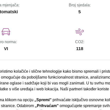
a mjenjača:
Broj sjedala:
tomatski
5
ro norma:
CO2:
VI
118
ristimo kolačiće i slične tehnologije kako bismo spremali i pris
omogućuje da poboljšamo funkcionalnost stranice, analiziramo
bočni zračni jastuci
rane oglase i sadržaje koji bi vas mogli zanimati. U tu svrhu mog
datke s više uređaja i web lokacija. Naši partneri također koriste
ESP sustav stabilnosti
a klikom na opciju
„Spremi“
prihvaćate isključivo osnovne ko
el.podizači stakala
- Slavonska aven
e stranice. Odabirom
„Prihvaćam“
omogućujete spremanje svih 