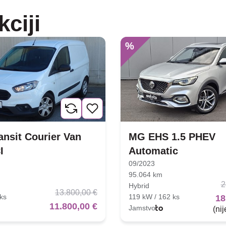
kciji
%
ansit Courier Van
MG EHS 1.5 PHEV
I
Automatic
09/2023
95.064 km
2
Hybrid
13.800,00 €
ks
119 kW / 162 ks
18
11.800,00 €
Jamstvo
(ni