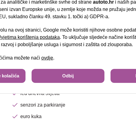
el.preklopiva vanjska zrcala
 za analitičke i marketinške svrhe od strane
autoto.hr
i naših pa
seni izvan Europske unije, u zemlje koje možda ne pružaju jedn
treće kočiono svjetlo
U, sukladno članku 49. stavku 1. točki a) GDPR-a.
Brza pretraga
Napredna pretraga
sjedalo vozača/suvozača podesivo po visini
volu na ovoj stranici, Google može koristiti njihove osobne poda
automatski klima uređaj
 Uvjetima korištenja podataka
. To uključuje sljedeće načine kori
Tra
razvoj i poboljšanje usluga i sigurnost i zaštita od zlouporaba.
virtualni cockpit
ačićima možete naći
ovdje
.
putno računalo
navigacijski sustav
 kolačića
Odbij
F1 funkcija mijenjanja brzina na upravljaču
led dnevna svjetla
senzori za parkiranje
euro kuka