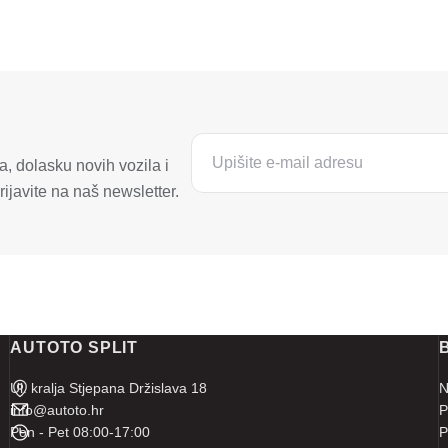
, dolasku novih vozila i
ijavite na naš newsletter.
AUTOTO SPLIT
Ul. kralja Stjepana Držislava 18
N
info@autoto.hr
P
Pon - Pet 08:00-17:00
P