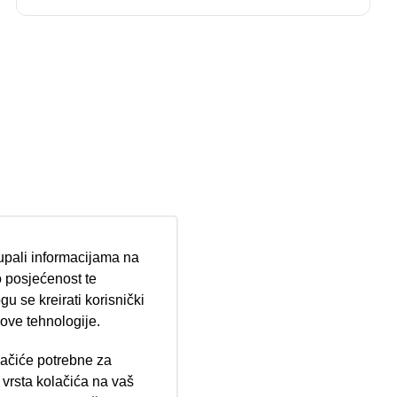
tupali informacijama na
 posjećenost te
u se kreirati korisnički
 ove tehnologije.
lačiće potrebne za
ija 102, Resnik
vrsta kolačića na vaš