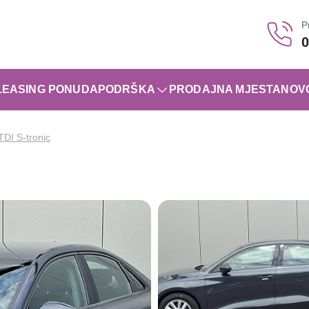
P
0
LEASING PONUDA
PODRŠKA
PRODAJNA MJESTA
NOV
TDI S-tronic