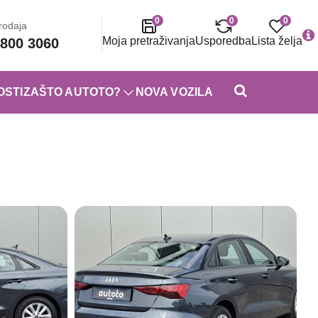
0
0
0
rodaja
Moja pretraživanja
Usporedba
Lista želja
800 3060
OSTI
ZAŠTO AUTOTO?
NOVA VOZILA