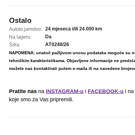
Ostalo
24 mjeseca i/ili 24.000 km
Autoto jamstvo:
Da
Na lageru:
AT0248/26
Šifra:
NAPOMENA: unatoč pažljivom unosu podataka moguće su nena
tehničkim karakteristikama. Objavljene informacije ne preds
možete nas kontaktirati putem e-maila ili na navedene brojev
Pratite nas
na
INSTAGRAM-u
i
FACEBOOK-u
i na
koje smo za Vas pripremili.