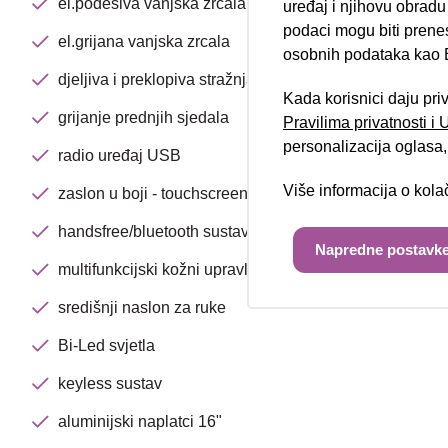
el.podesiva vanjska zrcala
uređaj i njihovu obradu
podaci mogu biti prene
el.grijana vanjska zrcala
osobnih podataka kao E
djeljiva i preklopiva stražnja klupa
Kada korisnici daju pri
grijanje prednjih sjedala
Pravilima privatnosti i
personalizacija oglasa, 
radio uređaj USB
Više informacija o kol
zaslon u boji - touchscreen
handsfree/bluetooth sustav
Napredne postavke
multifunkcijski kožni upravljač
središnji naslon za ruke
Bi-Led svjetla
keyless sustav
aluminijski naplatci 16"