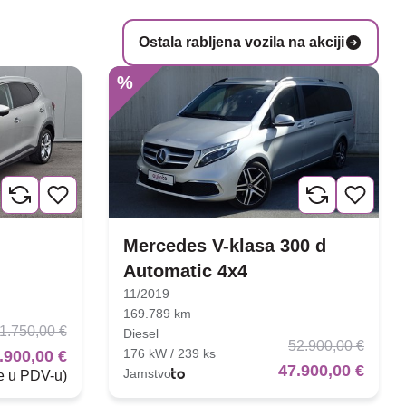
Ostala rabljena vozila na akciji
%
Mercedes V-klasa 300 d
Automatic 4x4
11/2019
169.789 km
1.750,00 €
Diesel
52.900,00 €
176 kW / 239 ks
.900,00 €
47.900,00 €
Jamstvo
je u PDV-u)