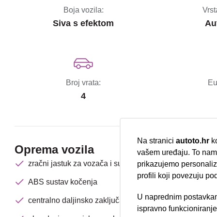
Boja vozila:
Vrst
Siva s efektom
Au
Broj vrata:
Eu
4
Na stranici
autoto.hr
ko
Oprema vozila
vašem uređaju. To nam 
zračni jastuk za vozača i suvozača
prikazujemo personalizi
profili koji povezuju po
ABS sustav kočenja
U naprednim postavkam
centralno daljinsko zaključavanje
Nova lokacija 
ispravno funkcioniranj