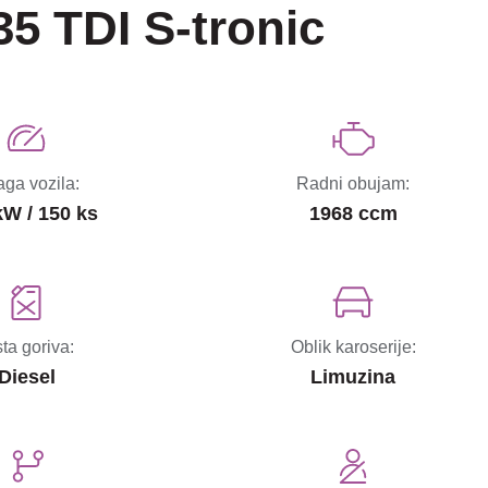
5 TDI S-tronic
ga vozila:
Radni obujam:
kW / 150 ks
1968 ccm
sta goriva:
Oblik karoserije:
Diesel
Limuzina