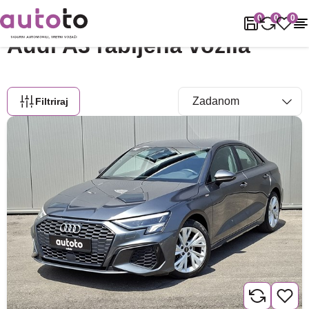
Naslovnica
Rabljena vozila
Audi
A3
0
0
0
Audi A3 rabljena vozila
Filtriraj