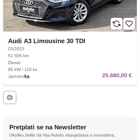
Audi A3 Limousine 30 TDI
03/2023
51.926 km
Diesel
85 kW / 116 ks
25.680,00 €
Jamstvo
Pretplati se na Newsletter
Na stranici
autoto.hr
koristimo kolačiće i slične
Ukoliko želite da Vas Autoto obavještava o novostima,
tehnologije kako bismo spremali i pristupali