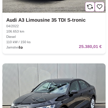
Audi A3 Limousine 35 TDI S-tronic
04/2022
106.653 km
Diesel
110 kW / 150 ks
25.380,01 €
Jamstvo
Nova lokacija - Slavonska
avenija 102, Resnik
Brza pretraga
Napredna pretraga
Traži