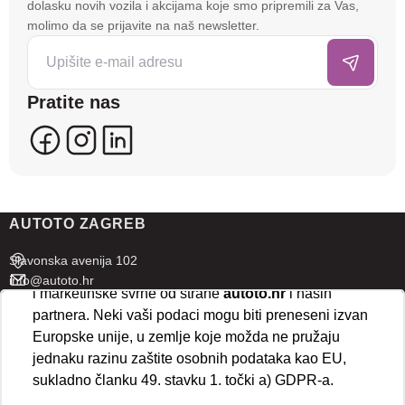
dolasku novih vozila i akcijama koje smo pripremili za Vas,
informacijama na vašem uređaju. To nam omogućuje
molimo da se prijavite na naš newsletter.
da poboljšamo funkcionalnost stranice, analiziramo
posjećenost te prikazujemo personalizirane oglase i
sadržaje koji bi vas mogli zanimati. U tu svrhu mogu
Pratite nas
se kreirati korisnički profili koji povezuju podatke s
više uređaja i web lokacija. Naši partneri također
koriste ove tehnologije.
U naprednim postavkama klikom na opciju
„Spremi“
prihvaćate isključivo osnovne kolačiće potrebne za
AUTOTO ZAGREB
ispravno funkcioniranje stranice. Odabirom
„Prihvaćam“
omogućujete spremanje svih vrsta
Slavonska avenija 102
kolačića na vaš uređaj i njihovu obradu za analitičke
info@autoto.hr
i marketinške svrhe od strane
autoto.hr
i naših
Pon - Pet 07:30-18:00
partnera. Neki vaši podaci mogu biti preneseni izvan
Sub 08:00-13:00
Europske unije, u zemlje koje možda ne pružaju
jednaku razinu zaštite osobnih podataka kao EU,
AUTOTO SPLIT
sukladno članku 49. stavku 1. točki a) GDPR-a.
Ul. kralja Stjepana Držislava 18