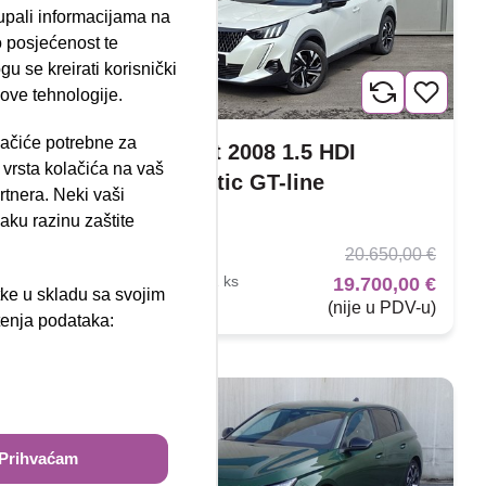
tupali informacijama na
 posjećenost te
u se kreirati korisnički
 ove tehnologije.
lačiće potrebne za
Peugeot 2008 1.5 HDI
ija 102, Resnik
vrsta kolačića na vaš
Automatic GT-line
rtnera. Neki vaši
04/2022
aku razinu zaštite
89.336 km
20.650,00 €
Diesel
96 kW / 131 ks
19.700,00 €
tke u skladu sa svojim
790,00 €
Jamstvo
(nije u PDV-u)
štenja podataka:
ži
%
Prihvaćam