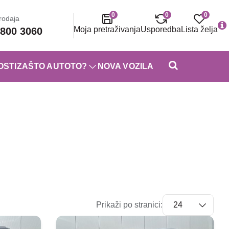
0
0
0
rodaja
Moja pretraživanja
Usporedba
Lista želja
800 3060
OSTI
ZAŠTO AUTOTO?
NOVA VOZILA
Prikaži po stranici: