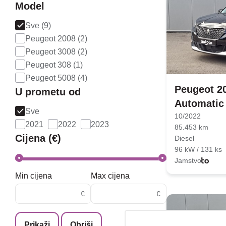
Model
Sve (9)
Peugeot 2008 (2)
Peugeot 3008 (2)
Peugeot 308 (1)
Peugeot 5008 (4)
Peugeot 20
U prometu od
Automatic
Sve
10/2022
2021
2022
2023
85.453 km
Cijena (€)
Diesel
96 kW / 131 ks
Jamstvo
Min cijena
Max cijena
€
€
Prikaži
Obriši