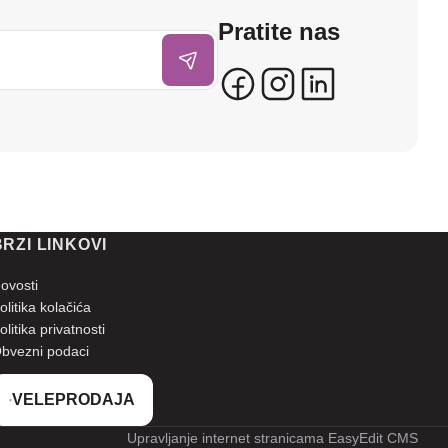
Pratite nas
BRZI LINKOVI
ovosti
olitika kolačića
olitika privatnosti
bvezni podaci
VELEPRODAJA
Upravljanje internet stranicama EasyEdit CMS