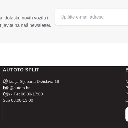
, dolasku novih vozila i
ijavite na naš newsletter.
AUTOTO SPLIT
Ul. kralja Stjepana Držislava 18
N
info@autoto.hr
P
Pon - Pet 08:00-17:00
P
Sub 08:00-13:00
O