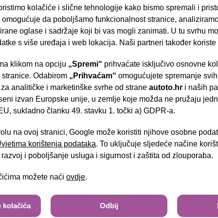
ristimo kolačiće i slične tehnologije kako bismo spremali i pris
omogućuje da poboljšamo funkcionalnost stranice, analiziramo
rane oglase i sadržaje koji bi vas mogli zanimati. U tu svrhu mog
datke s više uređaja i web lokacija. Naši partneri također koriste
a klikom na opciju
„Spremi“
prihvaćate isključivo osnovne ko
08 1.5 HDI
Peugeot 5008 1.5 HDI
- Slavonska aven
e stranice. Odabirom
„Prihvaćam“
omogućujete spremanje svih 
 GT
Automatic (7 sjedala)
 za analitičke i marketinške svrhe od strane
autoto.hr
i naših pa
02/2023
seni izvan Europske unije, u zemlje koje možda ne pružaju jedn
73.205 km
U, sukladno članku 49. stavku 1. točki a) GDPR-a.
Diesel
Brza pretraga
Napredna pretraga
96 kW / 131 ks
30.390,00 €
volu na ovoj stranici, Google može koristiti njihove osobne poda
28.
Jamstvo
(nije u PDV-u)
 Uvjetima korištenja podataka
. To uključuje sljedeće načine kori
Tra
razvoj i poboljšanje usluga i sigurnost i zaštita od zlouporaba.
ačićima možete naći
ovdje
.
%
 kolačića
Odbij