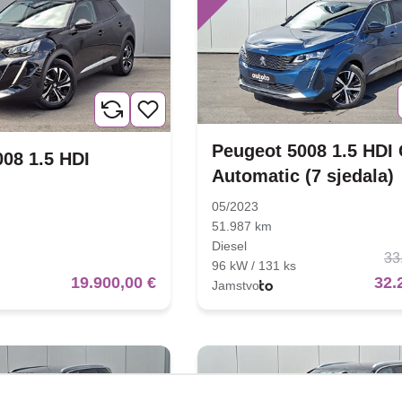
Peugeot 5008 1.5 HDI
08 1.5 HDI
Automatic (7 sjedala)
05/2023
51.987 km
Diesel
33
96 kW / 131 ks
32.
19.900,00 €
Jamstvo