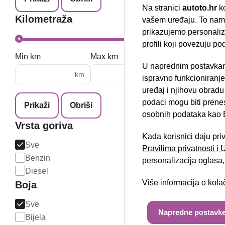
Na stranici
autoto.hr
ko
Kilometraža
vašem uređaju. To nam 
prikazujemo personalizi
profili koji povezuju po
Rezervirano
Min km
Max km
U naprednim postavkam
Peugeot 50
Nova lokacija 
km
km
ispravno funkcioniranj
Automatic
uređaj i njihovu obradu
07/2023
podaci mogu biti prene
Prikaži
Obriši
45.540 km
osobnih podataka kao E
Diesel
Vrsta goriva
96 kW / 131 ks
Kada korisnici daju pri
Jamstvo
Sve
Pravilima privatnosti i
Benzin
personalizacija oglasa, 
Diesel
Više informacija o kol
Boja
Sve
Napredne postavke
Bijela