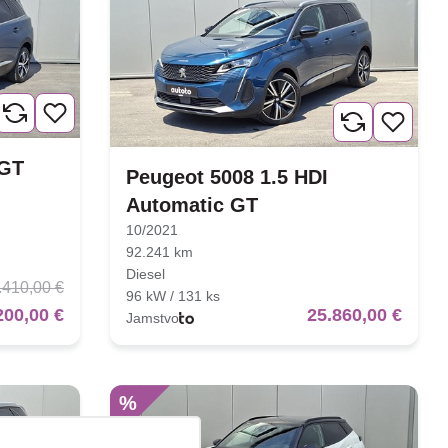
 GT
Peugeot 5008 1.5 HDI
Automatic GT
10/2021
92.241 km
Diesel
.410,00 €
96 kW / 131 ks
200,00 €
25.860,00 €
Jamstvo
%