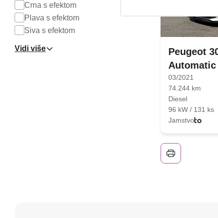
Crna s efektom
Plava s efektom
Siva s efektom
Vidi više
Peugeot 30
Automatic 
03/2021
74.244 km
Diesel
96 kW / 131 ks
Jamstvo