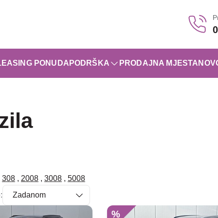
P
0
LEASING PONUDA
PODRŠKA
PRODAJNA MJESTA
NOV
zila
308
,
2008
,
3008
,
5008
:
%