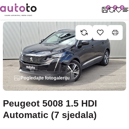
Naslovnica
Rabljena vozila
Peugeot
5008
Peugeot 5008 1.5 H
0
0
0
Pogledajte fotogaleriju
Peugeot 5008 1.5 HDI
Automatic (7 sjedala)