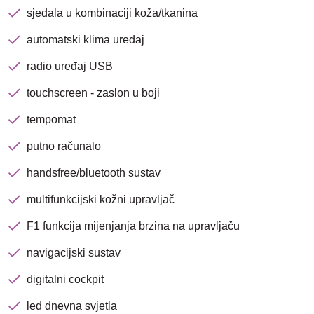
sjedala u kombinaciji koža/tkanina
Nova lokacija - Slavonska
avenija 102, Resnik
automatski klima uređaj
radio uređaj USB
Brza pretraga
Napredna pretraga
touchscreen - zaslon u boji
tempomat
putno računalo
Traži
handsfree/bluetooth sustav
multifunkcijski kožni upravljač
F1 funkcija mijenjanja brzina na upravljaču
navigacijski sustav
digitalni cockpit
led dnevna svjetla