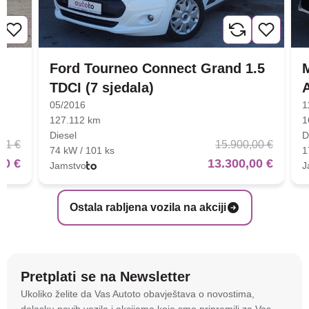
Ford Tourneo Connect Grand 1.5
TDCI (7 sjedala)
05/2016
1
127.112 km
1
Diesel
D
01 €
15.900,00 €
74 kW / 101 ks
1
00 €
13.300,00 €
Jamstvo
J
Ostala rabljena vozila na akciji
Pretplati se na Newsletter
Na stranici
autoto.hr
koristimo kolačiće i slične
Ukoliko želite da Vas Autoto obavještava o novostima,
tehnologije kako bismo spremali i pristupali