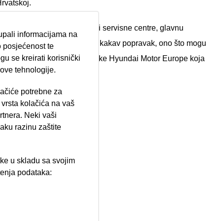
Hrvatskoj.
 opremljene prodajne salone i servisne centre, glavnu
tupali informacijama na
Vašeg limenog ljubimca ili bilo kakav popravak, ono što mogu
 posjećenost te
u se kreirati korisnički
e međunarodnim priznanjem tvrtke Hyundai Motor Europe koja
 ove tehnologije.
lačiće potrebne za
ija 102, Resnik
vrsta kolačića na vaš
rtnera. Neki vaši
aku razinu zaštite
tke u skladu sa svojim
štenja podataka:
ži