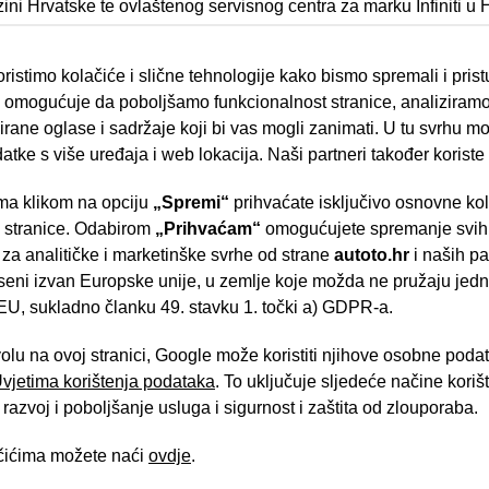
zini Hrvatske
te ovlaštenog servisnog centra za marku Infiniti u 
– kvaliteti, transparentnosti i međuljudskim odnosima. Uz bogato
ristimo kolačiće i slične tehnologije kako bismo spremali i pris
ma. Bilo da ste zainteresirani za kupovinu novog vozila, servis 
omogućuje da poboljšamo funkcionalnost stranice, analiziramo
rane oglase i sadržaje koji bi vas mogli zanimati. U tu svrhu mog
macijama i rješenjima. Upravo ta predanost poslu rezultirala j
datke s više uređaja i web lokacija. Naši partneri također koriste
ndai salona ocijenila najboljima u Europi.
a klikom na opciju
„Spremi“
prihvaćate isključivo osnovne ko
- Slavonska aven
//www.grandauto.hr/
e stranice. Odabirom
„Prihvaćam“
omogućujete spremanje svih 
 za analitičke i marketinške svrhe od strane
autoto.hr
i naših pa
a
https://ford.hr/
seni izvan Europske unije, u zemlje koje možda ne pružaju jedn
U, sukladno članku 49. stavku 1. točki a) GDPR-a.
Brza pretraga
Napredna pretraga
volu na ovoj stranici, Google može koristiti njihove osobne poda
 Uvjetima korištenja podataka
. To uključuje sljedeće načine kori
Tra
razvoj i poboljšanje usluga i sigurnost i zaštita od zlouporaba.
ačićima možete naći
ovdje
.