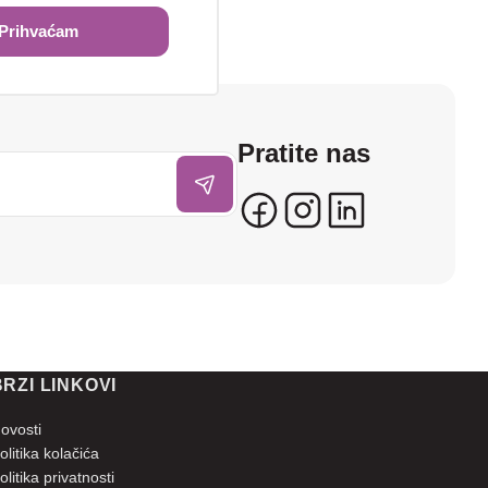
Prihvaćam
Pratite nas
BRZI LINKOVI
ovosti
olitika kolačića
olitika privatnosti