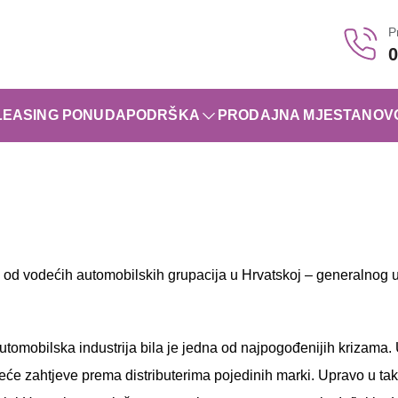
P
0
LEASING PONUDA
PODRŠKA
PRODAJNA MJESTA
NOV
 od vodećih automobilskih grupacija u Hrvatskoj – generalnog
tomobilska industrija bila je jedna od najpogođenijih krizama.
će zahtjeve prema distributerima pojedinih marki. Upravo u takv