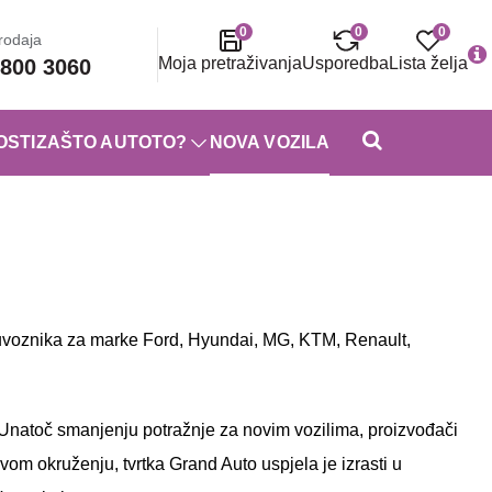
0
0
0
rodaja
Moja pretraživanja
Usporedba
Lista želja
800 3060
OSTI
ZAŠTO AUTOTO?
NOVA VOZILA
 uvoznika za marke Ford, Hyundai, MG, KTM, Renault,
 Unatoč smanjenju potražnje za novim vozilima, proizvođači
om okruženju, tvrtka Grand Auto uspjela je izrasti u