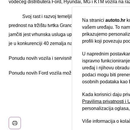
vodećeg distributera Ford, Hyundai, MG i KTM vozila na ra
Svoj rast i razvoj temeljili su na onom najvažnijem 
Na stranici
autoto.hr
ko
prednost na tržištu tvrtka Grand Auto gradi upravo na ljudi
vašem uređaju. To nam 
prikazujemo personalizi
jamčiti jest vrhunska usluga upotpunjena konkretnim infor
profili koji povezuju po
je u konkurenciji 40 zemalja naše kolege iz Grand Auto Hyu
U naprednim postavkam
Nova lokacija 
Ponudu novih vozila i servisnih usluga potražite na
https:
ispravno funkcioniranj
uređaj i njihovu obradu
Ponudu novih Ford vozila možete naći na stranici uvoznik
podaci mogu biti prene
osobnih podataka kao E
Kada korisnici daju pri
Pravilima privatnosti i
personalizacija oglasa, 
Više informacija o kol