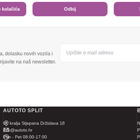
 kolačića
Odbij
, dolasku novih vozila i
ijavite na naš newsletter.
AUTOTO SPLIT
Ul. kralja Stjepana Držislava 18
N
info@autoto.hr
P
Pon - Pet 08:00-17:00
P