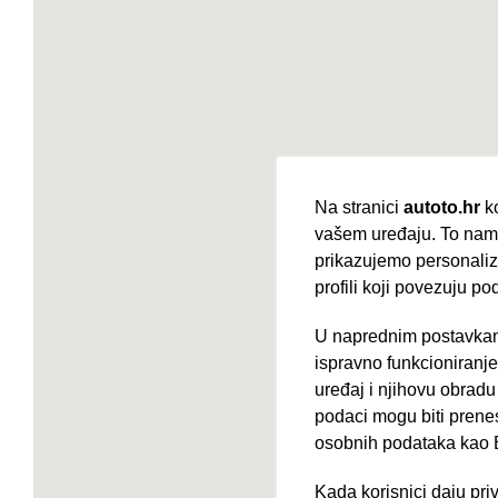
Na stranici
autoto.hr
ko
vašem uređaju. To nam 
prikazujemo personalizi
profili koji povezuju po
U naprednim postavkam
Nova lokacija 
ispravno funkcioniranj
uređaj i njihovu obradu
podaci mogu biti prene
osobnih podataka kao E
Kada korisnici daju pri