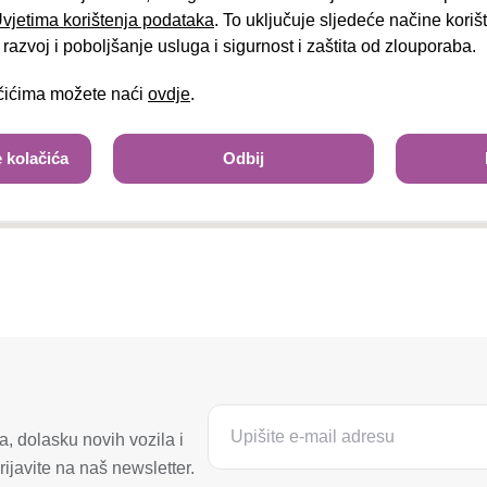
 Uvjetima korištenja podataka
. To uključuje sljedeće načine kori
Tra
razvoj i poboljšanje usluga i sigurnost i zaštita od zlouporaba.
ačićima možete naći
ovdje
.
 kolačića
Odbij
, dolasku novih vozila i
ijavite na naš newsletter.