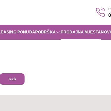
P
0
LEASING PONUDA
PODRŠKA
PRODAJNA MJESTA
NOV
Traži