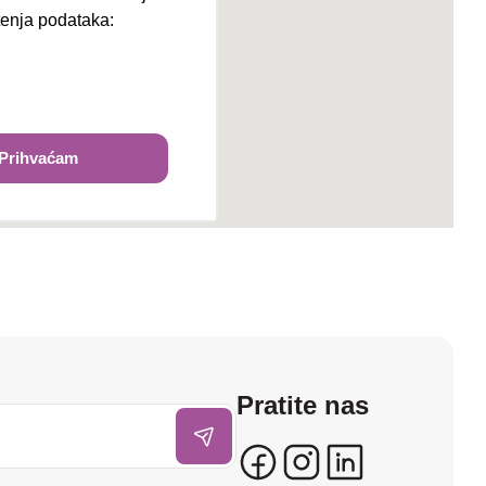
štenja podataka:
ži
Prihvaćam
Pratite nas