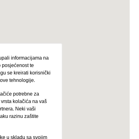
tupali informacijama na
 posjećenost te
u se kreirati korisnički
 ove tehnologije.
lačiće potrebne za
ija 102, Resnik
vrsta kolačića na vaš
rtnera. Neki vaši
aku razinu zaštite
tke u skladu sa svojim