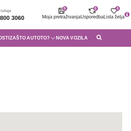
0
0
0
rodaja
Moja pretraživanja
Usporedba
Lista želja
800 3060
OSTI
ZAŠTO AUTOTO?
NOVA VOZILA