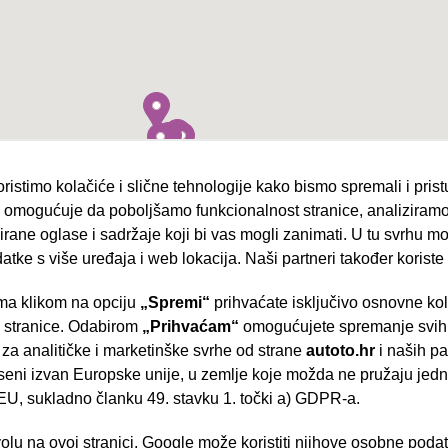
ristimo kolačiće i slične tehnologije kako bismo spremali i pris
omogućuje da poboljšamo funkcionalnost stranice, analiziramo
rane oglase i sadržaje koji bi vas mogli zanimati. U tu svrhu mog
datke s više uređaja i web lokacija. Naši partneri također koriste
a klikom na opciju
„Spremi“
prihvaćate isključivo osnovne ko
- Slavonska aven
e stranice. Odabirom
„Prihvaćam“
omogućujete spremanje svih 
 za analitičke i marketinške svrhe od strane
autoto.hr
i naših pa
seni izvan Europske unije, u zemlje koje možda ne pružaju jedn
U, sukladno članku 49. stavku 1. točki a) GDPR-a.
Brza pretraga
Napredna pretraga
volu na ovoj stranici, Google može koristiti njihove osobne poda