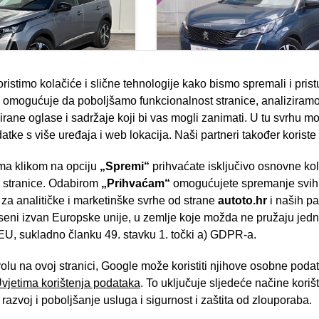
ristimo kolačiće i slične tehnologije kako bismo spremali i pris
omogućuje da poboljšamo funkcionalnost stranice, analiziramo
Peugeot 3008 1.5 HDI 
08 1.5 HDI
rane oglase i sadržaje koji bi vas mogli zanimati. U tu svrhu mog
line Automatic
GT-line
datke s više uređaja i web lokacija. Naši partneri također koriste
01/2021
117.231 km
a klikom na opciju
„Spremi“
prihvaćate isključivo osnovne ko
- Slavonska aven
Diesel
e stranice. Odabirom
„Prihvaćam“
omogućujete spremanje svih 
22
96 kW / 131 ks
24.730,00 €
 za analitičke i marketinške svrhe od strane
autoto.hr
i naših pa
21.
Jamstvo
(nije u PDV-u)
seni izvan Europske unije, u zemlje koje možda ne pružaju jedn
U, sukladno članku 49. stavku 1. točki a) GDPR-a.
Brza pretraga
Napredna pretraga
volu na ovoj stranici, Google može koristiti njihove osobne poda
 Uvjetima korištenja podataka
. To uključuje sljedeće načine kori
Tra
razvoj i poboljšanje usluga i sigurnost i zaštita od zlouporaba.