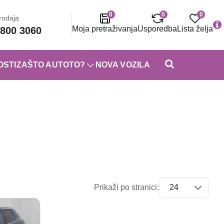
0
0
0
rodaja
Moja pretraživanja
Usporedba
Lista želja
800 3060
OSTI
ZAŠTO AUTOTO?
NOVA VOZILA
Prikaži po stranici: