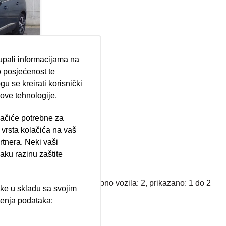
tupali informacijama na
 posjećenost te
GT-
u se kreirati korisnički
 ove tehnologije.
lačiće potrebne za
ija 102, Resnik
vrsta kolačića na vaš
.500,00 €
rtnera. Neki vaši
300,00 €
aku razinu zaštite
Ukupno vozila: 2, prikazano: 1 do 2
tke u skladu sa svojim
štenja podataka:
ži