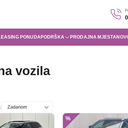
P
0
LEASING PONUDA
PODRŠKA
PRODAJNA MJESTA
NOV
na vozila
:
%