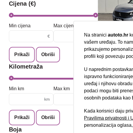
Cijena (€)
Min cijena
Max cijena
Na stranici
autoto.hr
ko
€
€
vašem uređaju. To nam 
Peugeot 30
prikazujemo personalizi
Automatic 
Prikaži
Obriši
profili koji povezuju po
03/2021
Kilometraža
74.244 km
U naprednim postavkam
Nova lokacija 
Diesel
ispravno funkcioniranj
96 kW / 131 ks
uređaj i njihovu obradu
Jamstvo
Min km
Max km
podaci mogu biti prene
osobnih podataka kao E
km
km
Kada korisnici daju pri
Prikaži
Obriši
Pravilima privatnosti i
personalizacija oglasa, 
Boja