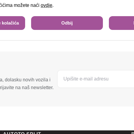
ačićima možete naći
ovdje
.
 kolačića
Odbij
, dolasku novih vozila i
ijavite na naš newsletter.