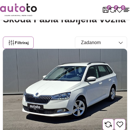
Naslovnica
Rabljena vozila
Škoda
Fabia
0
0
0
Škoda Fabia rabljena vozila
Filtriraj