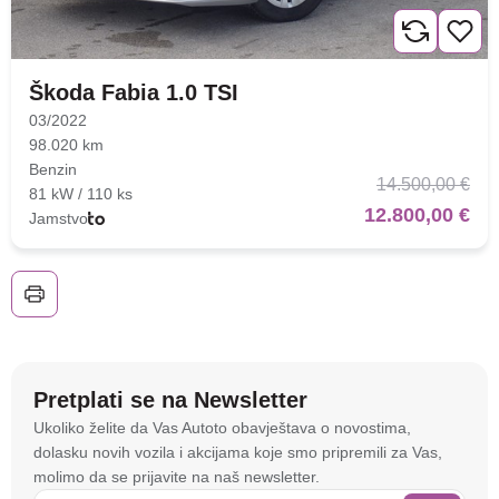
Nova lokacija - Slavonska
avenija 102, Resnik
Škoda Fabia 1.0 TSI
Brza pretraga
Napredna pretraga
03/2022
98.020 km
Benzin
14.500,00 €
81 kW / 110 ks
Traži
12.800,00 €
Jamstvo
Pretplati se na Newsletter
Na stranici
autoto.hr
koristimo kolačiće i slične
Ukoliko želite da Vas Autoto obavještava o novostima,
tehnologije kako bismo spremali i pristupali
dolasku novih vozila i akcijama koje smo pripremili za Vas,
informacijama na vašem uređaju. To nam omogućuje
molimo da se prijavite na naš newsletter.
da poboljšamo funkcionalnost stranice, analiziramo