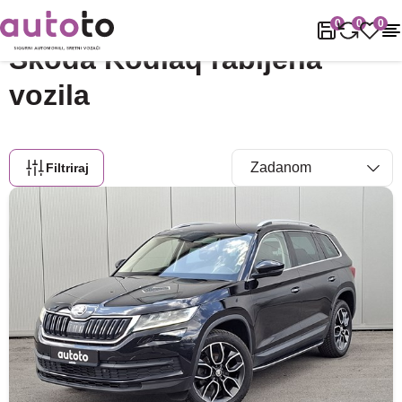
Naslovnica
Rabljena vozila
Škoda
Kodiaq
0
0
0
Škoda Kodiaq rabljena
vozila
Filtriraj