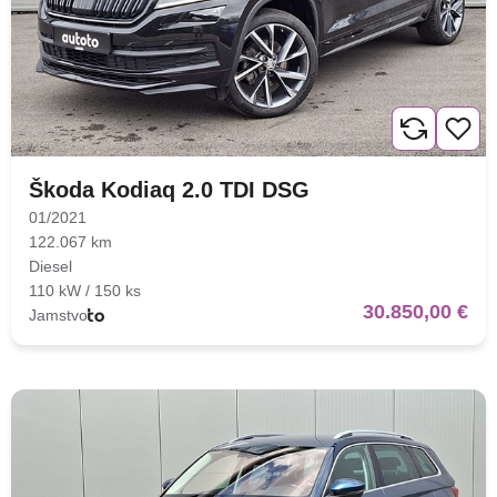
Škoda Kodiaq 2.0 TDI DSG
01/2021
122.067 km
Diesel
110 kW / 150 ks
30.850,00 €
Jamstvo
Nova lokacija - Slavonska
avenija 102, Resnik
Brza pretraga
Napredna pretraga