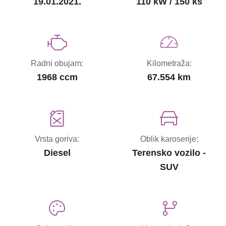
19.01.2021.
110 kW / 150 ks
Radni obujam:
Kilometraža:
1968 ccm
67.554 km
Vrsta goriva:
Oblik karoserije:
Diesel
Terensko vozilo -
SUV