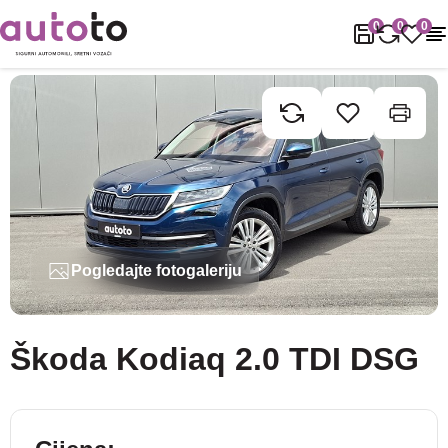
Naslovnica
Rabljena vozila
Škoda
Kodiaq
Škoda Kodiaq 2.0 
0
0
0
Pogledajte fotogaleriju
Škoda Kodiaq 2.0 TDI DSG