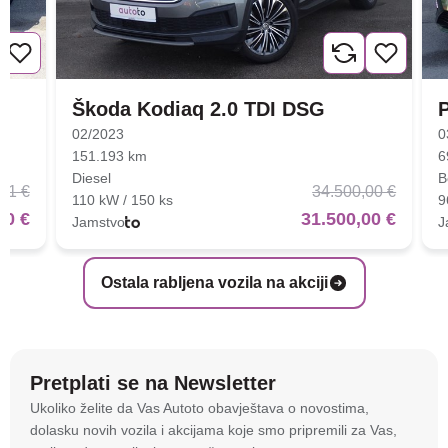
Škoda Kodiaq 2.0 TDI DSG
02/2023
0
151.193 km
6
Diesel
B
01 €
34.500,00 €
110 kW / 150 ks
9
00 €
31.500,00 €
Jamstvo
J
Ostala rabljena vozila na akciji
Pretplati se na Newsletter
Na stranici
autoto.hr
koristimo kolačiće i slične
Ukoliko želite da Vas Autoto obavještava o novostima,
tehnologije kako bismo spremali i pristupali
dolasku novih vozila i akcijama koje smo pripremili za Vas,
informacijama na vašem uređaju. To nam omogućuje