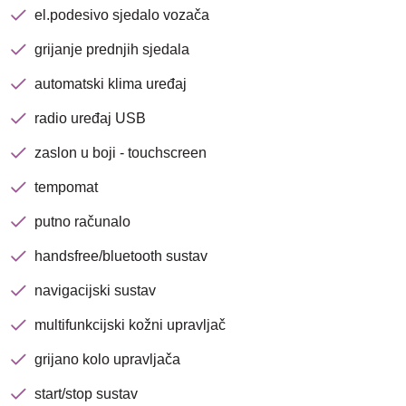
el.podesivo sjedalo vozača
Nova lokacija - Slavonska
avenija 102, Resnik
grijanje prednjih sjedala
automatski klima uređaj
Brza pretraga
Napredna pretraga
radio uređaj USB
zaslon u boji - touchscreen
Traži
tempomat
putno računalo
handsfree/bluetooth sustav
navigacijski sustav
multifunkcijski kožni upravljač
grijano kolo upravljača
start/stop sustav