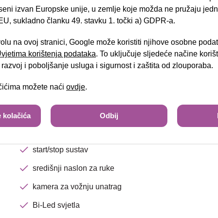
el.preklopiva vanjska zrcala
seni izvan Europske unije, u zemlje koje možda ne pružaju jedn
treće kočiono svjetlo
U, sukladno članku 49. stavku 1. točki a) GDPR-a.
Brza pretraga
Napredna pretraga
sjedalo vozača/suvozača podesivo po visini
volu na ovoj stranici, Google može koristiti njihove osobne poda
 Uvjetima korištenja podataka
. To uključuje sljedeće načine kori
automatski klima uređaj
Tra
razvoj i poboljšanje usluga i sigurnost i zaštita od zlouporaba.
zaslon u boji - touchscreen
ačićima možete naći
ovdje
.
putno računalo
navigacijski sustav
 kolačića
Odbij
F1 funkcija mijenjanja brzina na upravljaču
start/stop sustav
središnji naslon za ruke
kamera za vožnju unatrag
Bi-Led svjetla