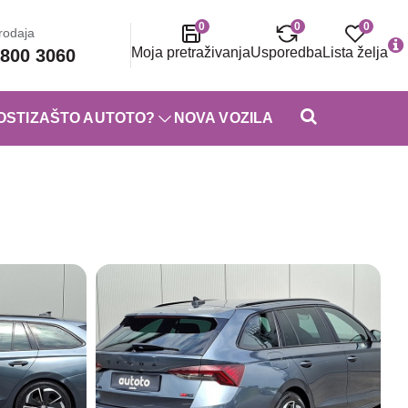
0
0
0
rodaja
Moja pretraživanja
Usporedba
Lista želja
800 3060
OSTI
ZAŠTO AUTOTO?
NOVA VOZILA