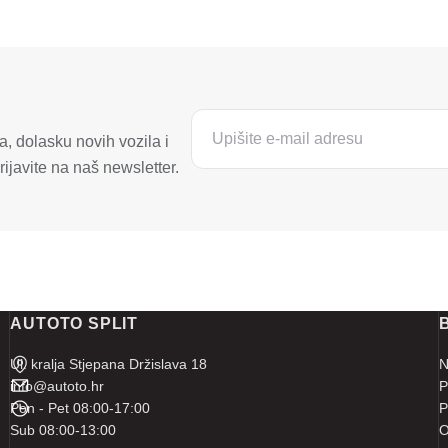
, dolasku novih vozila i
ijavite na naš newsletter.
AUTOTO SPLIT
Ul. kralja Stjepana Držislava 18
N
info@autoto.hr
P
Pon - Pet 08:00-17:00
P
Sub 08:00-13:00
O