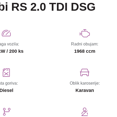
i RS 2.0 TDI DSG
ga vozila:
Radni obujam:
kW / 200 ks
1968 ccm
sta goriva:
Oblik karoserije:
Diesel
Karavan