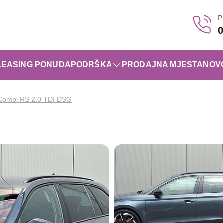
P
0
LEASING PONUDA
PODRŠKA
PRODAJNA MJESTA
NOV
Combi RS 2.0 TDI DSG