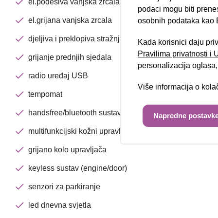
el.podesiva vanjska zrcala
podaci mogu biti prene
el.grijana vanjska zrcala
osobnih podataka kao E
djeljiva i preklopiva stražnja klupa
Kada korisnici daju pri
Pravilima privatnosti i
grijanje prednjih sjedala
personalizacija oglasa, 
radio uređaj USB
Više informacija o kol
tempomat
handsfree/bluetooth sustav
Napredne postavke
multifunkcijski kožni upravljač
grijano kolo upravljača
keyless sustav (engine/door)
senzori za parkiranje
led dnevna svjetla