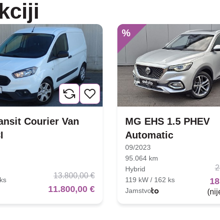
kciji
%
ansit Courier Van
MG EHS 1.5 PHEV
I
Automatic
09/2023
95.064 km
2
Hybrid
13.800,00 €
ks
119 kW / 162 ks
18
11.800,00 €
Jamstvo
(ni