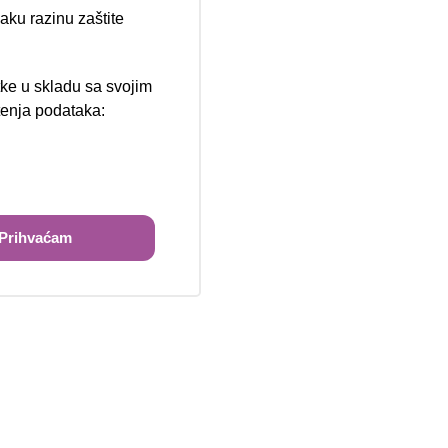
aku razinu zaštite
tke u skladu sa svojim
štenja podataka:
ži
Prihvaćam