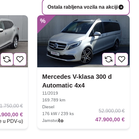
Ostala rabljena vozila na akciji
%
Mercedes V-klasa 300 d
Automatic 4x4
11/2019
169.789 km
1.750,00 €
Diesel
52.900,00 €
176 kW / 239 ks
.900,00 €
47.900,00 €
Jamstvo
je u PDV-u)