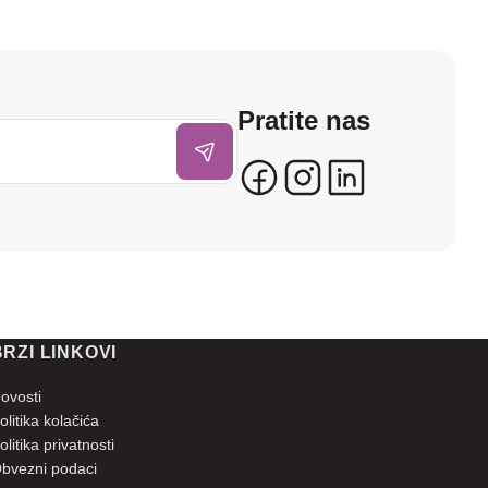
Pratite nas
BRZI LINKOVI
ovosti
olitika kolačića
olitika privatnosti
bvezni podaci