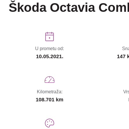
Škoda Octavia Comb
U prometu od:
Sna
10.05.2021.
147 
Kilometraža:
Vr
108.701 km