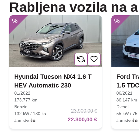
Rabljena vozila na a
%
%
Hyundai Tucson NX4 1.6 T
Ford Tr
HEV Automatic 230
1.5 TDC
01/2022
06/2021
173.777 km
86.147 km
Benzin
Diesel
23.900,00 €
132 kW / 180 ks
55 kW / 75 
22.300,00 €
Jamstvo
Jamstvo