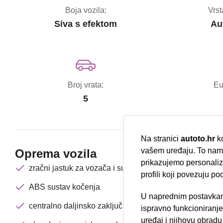
Boja vozila:
Vrst
Siva s efektom
Au
Broj vrata:
Eu
5
Na stranici
autoto.hr
ko
vašem uređaju. To nam 
Oprema vozila
prikazujemo personalizi
zračni jastuk za vozača i suvozača
profili koji povezuju po
ABS sustav kočenja
U naprednim postavkam
Nova lokacija 
centralno daljinsko zaključavanje
ispravno funkcioniranj
uređaj i njihovu obradu