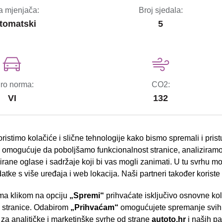
a mjenjača:
Broj sjedala:
tomatski
5
ro norma:
CO2:
VI
132
ristimo kolačiće i slične tehnologije kako bismo spremali i pris
omogućuje da poboljšamo funkcionalnost stranice, analiziramo
rane oglase i sadržaje koji bi vas mogli zanimati. U tu svrhu mog
bočni zračni jastuci
datke s više uređaja i web lokacija. Naši partneri također koriste
ESP sustav stabilnosti
a klikom na opciju
„Spremi“
prihvaćate isključivo osnovne ko
- Slavonska aven
el.podizači stakala
e stranice. Odabirom
„Prihvaćam“
omogućujete spremanje svih 
 za analitičke i marketinške svrhe od strane
autoto.hr
i naših pa