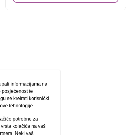
tupali informacijama na
 posjećenost te
u se kreirati korisnički
 ove tehnologije.
lačiće potrebne za
ija 102, Resnik
vrsta kolačića na vaš
rtnera. Neki vaši