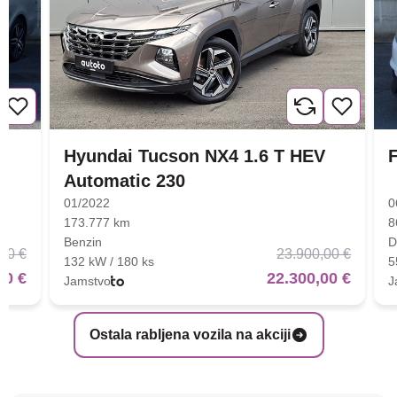
Hyundai Tucson NX4 1.6 T HEV
F
Automatic 230
01/2022
0
173.777 km
8
Benzin
D
00 €
23.900,00 €
132 kW / 180 ks
5
00 €
22.300,00 €
Jamstvo
J
Ostala rabljena vozila na akciji