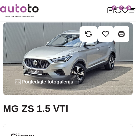
Naslovnica
Rabljena vozila
MG
ZS
MG ZS 1.5 VTI
0
0
0
Pogledajte fotogaleriju
MG ZS 1.5 VTI