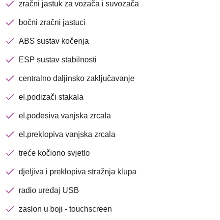
zračni jastuk za vozača i suvozača
bočni zračni jastuci
ABS sustav kočenja
ESP sustav stabilnosti
centralno daljinsko zaključavanje
el.podizači stakala
el.podesiva vanjska zrcala
el.preklopiva vanjska zrcala
Nova lokacija - Slavonska
treće kočiono svjetlo
avenija 102, Resnik
djeljiva i preklopiva stražnja klupa
Brza pretraga
Napredna pretraga
radio uređaj USB
zaslon u boji - touchscreen