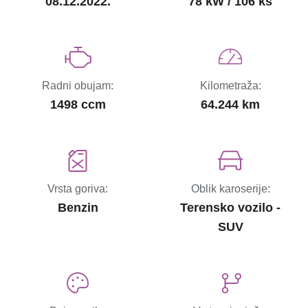
08.12.2022.
78 kW / 106 ks
Radni obujam:
Kilometraža:
1498 ccm
64.244 km
Vrsta goriva:
Oblik karoserije:
Benzin
Terensko vozilo -
SUV