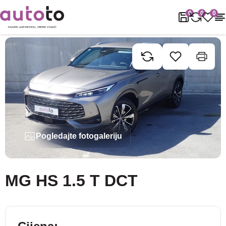
Naslovnica
Rabljena vozila
MG
HS
MG HS 1.5 T DCT
0
0
0
Pogledajte fotogaleriju
MG HS 1.5 T DCT