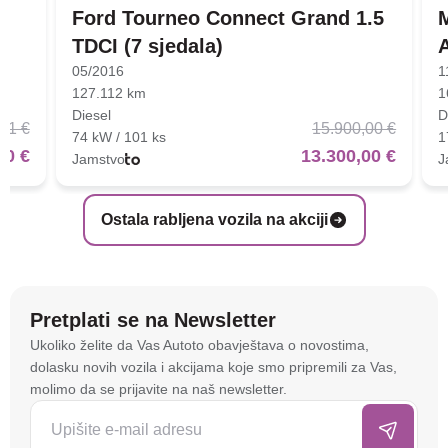
Ford Tourneo Connect Grand 1.5
TDCI (7 sjedala)
05/2016
1
127.112 km
1
Diesel
D
01 €
15.900,00 €
74 kW / 101 ks
1
00 €
13.300,00 €
Jamstvo
J
Ostala rabljena vozila na akciji
Pretplati se na Newsletter
Na stranici
autoto.hr
koristimo kolačiće i slične
Ukoliko želite da Vas Autoto obavještava o novostima,
tehnologije kako bismo spremali i pristupali
dolasku novih vozila i akcijama koje smo pripremili za Vas,
informacijama na vašem uređaju. To nam omogućuje
molimo da se prijavite na naš newsletter.
da poboljšamo funkcionalnost stranice, analiziramo
posjećenost te prikazujemo personalizirane oglase i