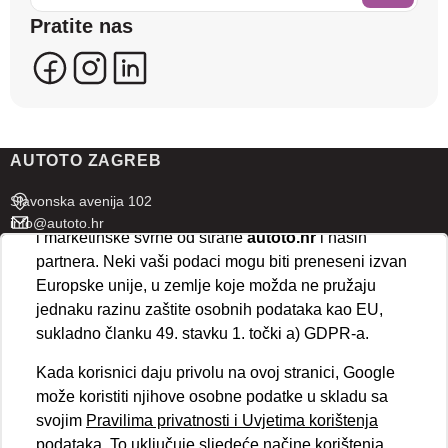
sadržaje koji bi vas mogli zanimati. U tu svrhu mogu
Pratite nas
se kreirati korisnički profili koji povezuju podatke s
više uređaja i web lokacija. Naši partneri također
koriste ove tehnologije.
U naprednim postavkama klikom na opciju
„Spremi“
prihvaćate isključivo osnovne kolačiće potrebne za
AUTOTO ZAGREB
ispravno funkcioniranje stranice. Odabirom
„Prihvaćam“
omogućujete spremanje svih vrsta
Slavonska avenija 102
kolačića na vaš uređaj i njihovu obradu za analitičke
info@autoto.hr
i marketinške svrhe od strane
autoto.hr
i naših
Pon - Pet 07:30-18:00
partnera. Neki vaši podaci mogu biti preneseni izvan
Sub 08:00-13:00
Europske unije, u zemlje koje možda ne pružaju
jednaku razinu zaštite osobnih podataka kao EU,
AUTOTO SPLIT
sukladno članku 49. stavku 1. točki a) GDPR-a.
Ul. kralja Stjepana Držislava 18
Kada korisnici daju privolu na ovoj stranici, Google
info@autoto.hr
može koristiti njihove osobne podatke u skladu sa
Pon - Pet 08:00-17:00
svojim
Pravilima privatnosti i Uvjetima korištenja
Sub 08:00-13:00
podataka
. To uključuje sljedeće načine korištenja