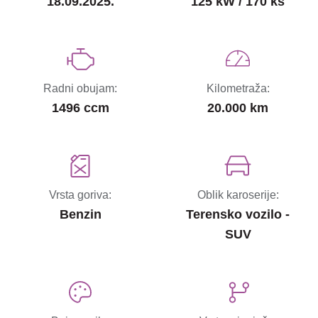
18.09.2025.
125 kW / 170 ks
Radni obujam:
Kilometraža:
1496 ccm
20.000 km
Vrsta goriva:
Oblik karoserije:
Benzin
Terensko vozilo -
SUV