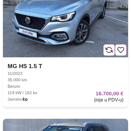
Nova lokacija - Slavonska
avenija 102, Resnik
MG HS 1.5 T
Brza pretraga
Napredna pretraga
11/2023
35.000 km
Benzin
119 kW / 162 ks
16.700,00 €
Traži
Jamstvo
(nije u PDV-u)