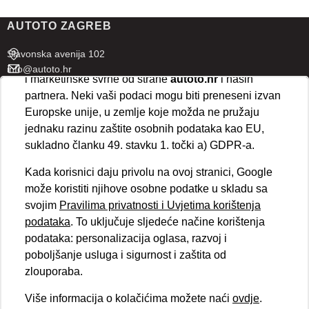
prihvaćate isključivo osnovne kolačiće potrebne za
AUTOTO ZAGREB
ispravno funkcioniranje stranice. Odabirom
„Prihvaćam“
omogućujete spremanje svih vrsta
Slavonska avenija 102
kolačića na vaš uređaj i njihovu obradu za analitičke
info@autoto.hr
i marketinške svrhe od strane
autoto.hr
i naših
Pon - Pet 07:30-18:00
partnera. Neki vaši podaci mogu biti preneseni izvan
Sub 08:00-13:00
Europske unije, u zemlje koje možda ne pružaju
jednaku razinu zaštite osobnih podataka kao EU,
AUTOTO SPLIT
sukladno članku 49. stavku 1. točki a) GDPR-a.
Ul. kralja Stjepana Držislava 18
Kada korisnici daju privolu na ovoj stranici, Google
info@autoto.hr
može koristiti njihove osobne podatke u skladu sa
Pon - Pet 08:00-17:00
svojim
Pravilima privatnosti i Uvjetima korištenja
Sub 08:00-13:00
podataka
. To uključuje sljedeće načine korištenja
podataka: personalizacija oglasa, razvoj i
BRZI LINKOVI
poboljšanje usluga i sigurnost i zaštita od
Novosti
zlouporaba.
Politika kolačića
Politika privatnosti
Više informacija o kolačićima možete naći
ovdje
.
VELEPRODAJA