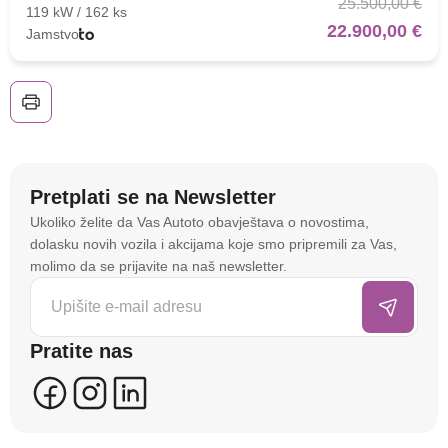
25.500,00 €
119 kW / 162 ks
22.900,00 €
Jamstvo
Pretplati se na Newsletter
Na stranici
autoto.hr
koristimo kolačiće i slične
Ukoliko želite da Vas Autoto obavještava o novostima,
tehnologije kako bismo spremali i pristupali
dolasku novih vozila i akcijama koje smo pripremili za Vas,
informacijama na vašem uređaju. To nam omogućuje
molimo da se prijavite na naš newsletter.
da poboljšamo funkcionalnost stranice, analiziramo
posjećenost te prikazujemo personalizirane oglase i
sadržaje koji bi vas mogli zanimati. U tu svrhu mogu
Pratite nas
se kreirati korisnički profili koji povezuju podatke s
više uređaja i web lokacija. Naši partneri također
koriste ove tehnologije.
U naprednim postavkama klikom na opciju
„Spremi“