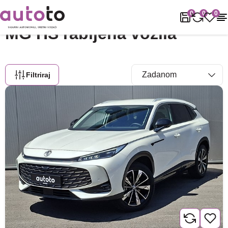
Naslovnica
Rabljena vozila
MG
HS
0
0
0
MG HS rabljena vozila
Filtriraj