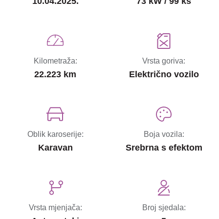
10.04.2025.
73 kW / 99 ks
Kilometraža:
Vrsta goriva:
22.223 km
Električno vozilo
Oblik karoserije:
Boja vozila:
Karavan
Srebrna s efektom
Vrsta mjenjača:
Broj sjedala: