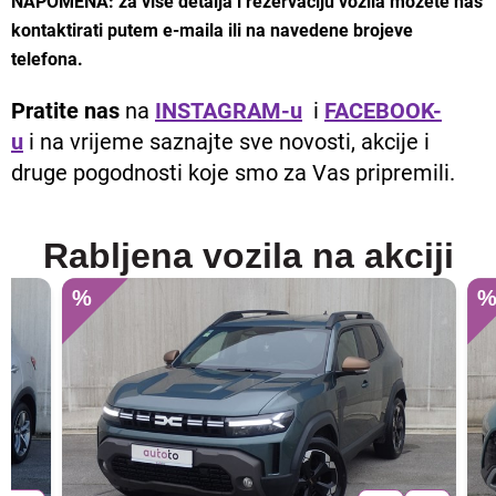
NAPOMENA: za više detalja i rezervaciju vozila možete nas
kontaktirati putem e-maila ili na navedene brojeve
telefona.
Pratite nas
na
INSTAGRAM-u
i
FACEBOOK-
u
i na vrijeme saznajte sve novosti, akcije i
druge pogodnosti koje smo za Vas pripremili.
Rabljena vozila na akciji
%