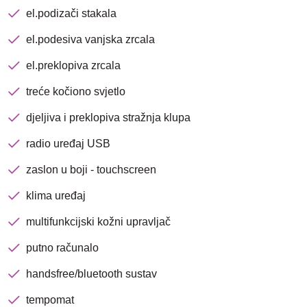
el.podizači stakala
el.podesiva vanjska zrcala
el.preklopiva zrcala
treće kočiono svjetlo
djeljiva i preklopiva stražnja klupa
radio uređaj USB
Nova lokacija - Slavonska
zaslon u boji - touchscreen
avenija 102, Resnik
klima uređaj
Brza pretraga
Napredna pretraga
multifunkcijski kožni upravljač
putno računalo
handsfree/bluetooth sustav
Traži
tempomat