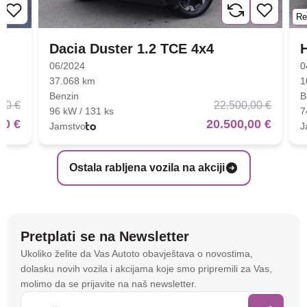
Re
Dacia Duster 1.2 TCE 4x4
06/2024
0
37.068 km
1
Benzin
B
00 €
22.500,00 €
96 kW / 131 ks
7
00 €
20.500,00 €
Jamstvo
J
Ostala rabljena vozila na akciji
Pretplati se na Newsletter
Na stranici
autoto.hr
koristimo kolačiće i slične
Ukoliko želite da Vas Autoto obavještava o novostima,
tehnologije kako bismo spremali i pristupali
dolasku novih vozila i akcijama koje smo pripremili za Vas,
informacijama na vašem uređaju. To nam omogućuje
molimo da se prijavite na naš newsletter.
da poboljšamo funkcionalnost stranice, analiziramo