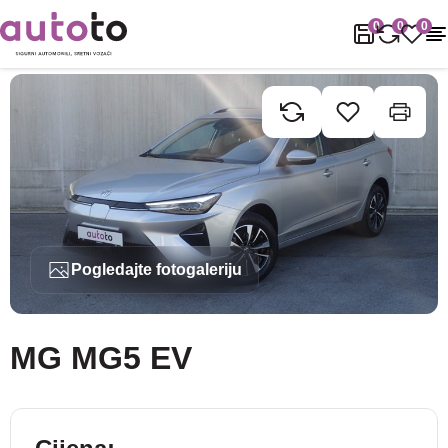
Naslovnica
Rabljena vozila
MG
MG5
MG MG5 EV
0
0
0
Pogledajte fotogaleriju
MG MG5 EV