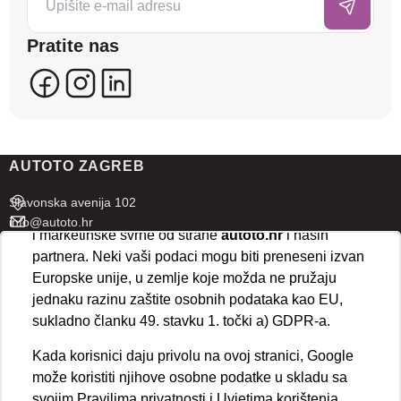
posjećenost te prikazujemo personalizirane oglase i
sadržaje koji bi vas mogli zanimati. U tu svrhu mogu
Pratite nas
se kreirati korisnički profili koji povezuju podatke s
više uređaja i web lokacija. Naši partneri također
koriste ove tehnologije.
U naprednim postavkama klikom na opciju
„Spremi“
prihvaćate isključivo osnovne kolačiće potrebne za
AUTOTO ZAGREB
ispravno funkcioniranje stranice. Odabirom
„Prihvaćam“
omogućujete spremanje svih vrsta
Slavonska avenija 102
kolačića na vaš uređaj i njihovu obradu za analitičke
info@autoto.hr
i marketinške svrhe od strane
autoto.hr
i naših
Pon - Pet 07:30-18:00
partnera. Neki vaši podaci mogu biti preneseni izvan
Sub 08:00-13:00
Europske unije, u zemlje koje možda ne pružaju
jednaku razinu zaštite osobnih podataka kao EU,
AUTOTO SPLIT
sukladno članku 49. stavku 1. točki a) GDPR-a.
Ul. kralja Stjepana Držislava 18
Kada korisnici daju privolu na ovoj stranici, Google
info@autoto.hr
može koristiti njihove osobne podatke u skladu sa
Pon - Pet 08:00-17:00
svojim
Pravilima privatnosti i Uvjetima korištenja
Sub 08:00-13:00