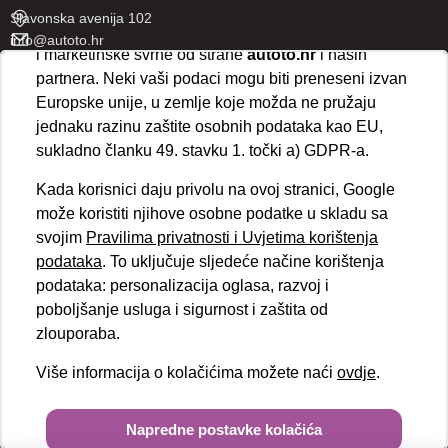
„Prihvaćam“
omogućujete spremanje svih vrsta
Slavonska avenija 102
kolačića na vaš uređaj i njihovu obradu za analitičke
info@autoto.hr
i marketinške svrhe od strane
autoto.hr
i naših
Pon - Pet 07:30-18:00
partnera. Neki vaši podaci mogu biti preneseni izvan
Sub 08:00-13:00
Europske unije, u zemlje koje možda ne pružaju
jednaku razinu zaštite osobnih podataka kao EU,
AUTOTO SPLIT
sukladno članku 49. stavku 1. točki a) GDPR-a.
Ul. kralja Stjepana Držislava 18
Kada korisnici daju privolu na ovoj stranici, Google
info@autoto.hr
može koristiti njihove osobne podatke u skladu sa
Pon - Pet 08:00-17:00
svojim
Pravilima privatnosti i Uvjetima korištenja
Sub 08:00-13:00
podataka
. To uključuje sljedeće načine korištenja
podataka: personalizacija oglasa, razvoj i
BRZI LINKOVI
poboljšanje usluga i sigurnost i zaštita od
Novosti
zlouporaba.
Politika kolačića
Više informacija o kolačićima možete naći
ovdje
.
Politika privatnosti
VELEPRODAJA
Obvezni podaci
Copyright © 2026.
Autoto.hr
Napredne postavke kolačića
Upravljanje internet stranicama EasyEdit CMS