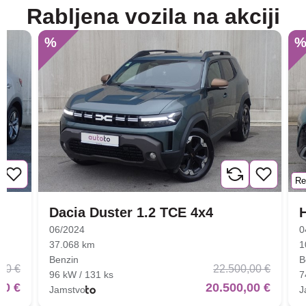
Rabljena vozila na akciji
%
Re
Dacia Duster 1.2 TCE 4x4
06/2024
0
37.068 km
1
Benzin
B
00 €
22.500,00 €
96 kW / 131 ks
7
00 €
20.500,00 €
Jamstvo
J