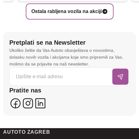
Ostala rabljena vozila na akciji
Pretplati se na Newsletter
Na stranici
autoto.hr
koristimo kolačiće i slične
Ukoliko želite da Vas Autoto obavještava o novostima,
tehnologije kako bismo spremali i pristupali
dolasku novih vozila i akcijama koje smo pripremili za Vas,
informacijama na vašem uređaju. To nam omogućuje
molimo da se prijavite na naš newsletter.
da poboljšamo funkcionalnost stranice, analiziramo
posjećenost te prikazujemo personalizirane oglase i
sadržaje koji bi vas mogli zanimati. U tu svrhu mogu
Pratite nas
se kreirati korisnički profili koji povezuju podatke s
više uređaja i web lokacija. Naši partneri također
koriste ove tehnologije.
U naprednim postavkama klikom na opciju
„Spremi“
prihvaćate isključivo osnovne kolačiće potrebne za
AUTOTO ZAGREB
ispravno funkcioniranje stranice. Odabirom