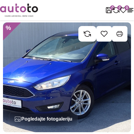
Naslovnica
Rabljena vozila
Ford
Focus
Ford Focus 1.0 GTDI 
0
0
0
%
Pogledajte fotogaleriju