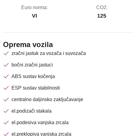
Euro norma:
CO2:
VI
125
Oprema vozila
zračni jastuk za vozača i suvozača
bočni zračni jastuci
ABS sustav kočenja
ESP sustav stabilnosti
centralno daljinsko zaključavanje
Nova lokacija - Slavonska
el.podizači stakala
avenija 102, Resnik
el.podesiva vanjska zrcala
Brza pretraga
Napredna pretraga
el.preklopiva vanjska zrcala