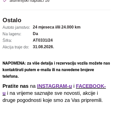
aluminijski naplatci 16"
Ostalo
24 mjeseca i/ili 24.000 km
Autoto jamstvo:
Da
Na lageru:
AT0331/24
Šifra:
31.08.2026.
Akcija traje do:
NAPOMENA: za više detalja i rezervaciju vozila možete nas
kontaktirati putem e-maila ili na navedene brojeve
telefona.
Pratite nas
na
INSTAGRAM-u
i
FACEBOOK-
u
i na vrijeme saznajte sve novosti, akcije i
druge pogodnosti koje smo za Vas pripremili.