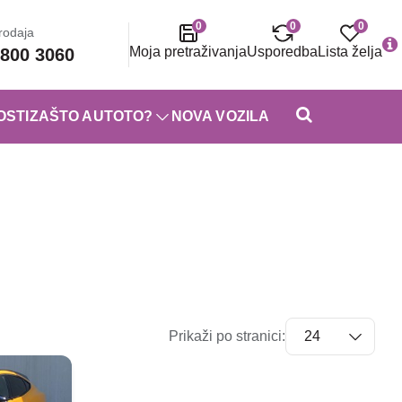
0
0
0
rodaja
Moja pretraživanja
Usporedba
Lista želja
800 3060
OSTI
ZAŠTO AUTOTO?
NOVA VOZILA
Prikaži po stranici: