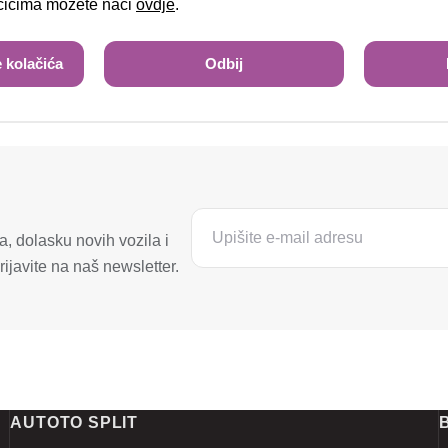
ačićima možete naći
ovdje
.
 kolačića
Odbij
, dolasku novih vozila i
ijavite na naš newsletter.
AUTOTO SPLIT