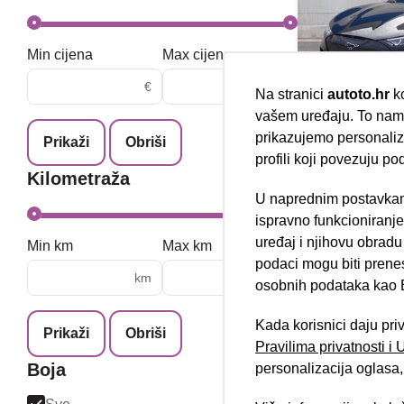
Min cijena
Max cijena
€
€
Na stranici
autoto.hr
ko
vašem uređaju. To nam 
Ford Must
prikazujemo personalizi
Prikaži
Obriši
profili koji povezuju po
08/2022
Kilometraža
76.545 km
U naprednim postavkam
Električno vozilo
Nova lokacija 
200 kW / 272 ks
ispravno funkcioniranj
Jamstvo
uređaj i njihovu obradu
Min km
Max km
podaci mogu biti prene
km
km
osobnih podataka kao E
Kada korisnici daju pri
Prikaži
Obriši
Pravilima privatnosti i
Boja
personalizacija oglasa, 