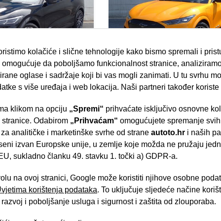
ristimo kolačiće i slične tehnologije kako bismo spremali i pris
omogućuje da poboljšamo funkcionalnost stranice, analiziramo
ang Mach-E GT
Ford Mustang Mach-E
rane oglase i sadržaje koji bi vas mogli zanimati. U tu svrhu mog
datke s više uređaja i web lokacija. Naši partneri također koriste
10/2022
50.183 km
a klikom na opciju
„Spremi“
prihvaćate isključivo osnovne ko
Električno vozilo
- Slavonska aven
200 kW / 272 ks
e stranice. Odabirom
„Prihvaćam“
omogućujete spremanje svih 
37.900,00 €
44.
Jamstvo
 za analitičke i marketinške svrhe od strane
autoto.hr
i naših pa
seni izvan Europske unije, u zemlje koje možda ne pružaju jedn
U, sukladno članku 49. stavku 1. točki a) GDPR-a.
Brza pretraga
Napredna pretraga
volu na ovoj stranici, Google može koristiti njihove osobne poda
 Uvjetima korištenja podataka
. To uključuje sljedeće načine kori
Tra
razvoj i poboljšanje usluga i sigurnost i zaštita od zlouporaba.