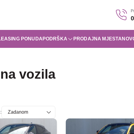
P
0
LEASING PONUDA
PODRŠKA
PRODAJNA MJESTA
NOV
na vozila
: