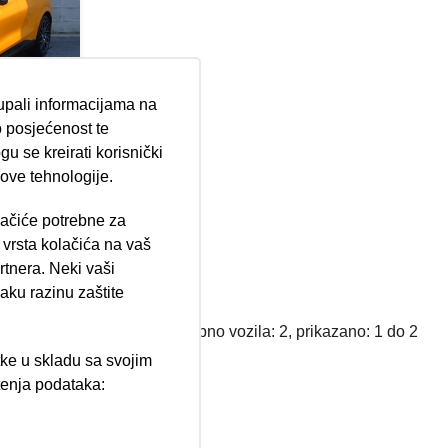
tupali informacijama na
 posjećenost te
 GT
u se kreirati korisnički
 ove tehnologije.
lačiće potrebne za
ija 102, Resnik
vrsta kolačića na vaš
900,00 €
rtnera. Neki vaši
aku razinu zaštite
Ukupno vozila: 2, prikazano: 1 do 2
tke u skladu sa svojim
štenja podataka:
ži