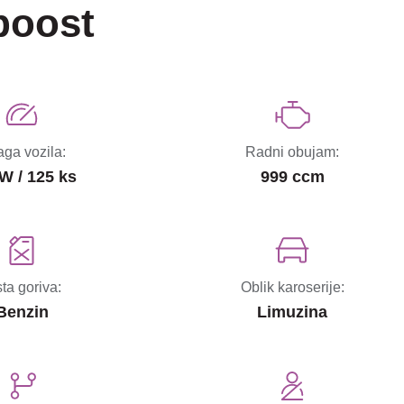
boost
ga vozila:
Radni obujam:
W / 125 ks
999 ccm
sta goriva:
Oblik karoserije:
Benzin
Limuzina