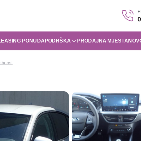
P
0
LEASING PONUDA
PODRŠKA
PRODAJNA MJESTA
NOV
oboost