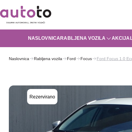
NASLOVNICA
RABLJENA VOZILA
AKCIJA
Naslovnica
Rabljena vozila
Ford
Focus
Ford Focus 1.0 Ec
Rezervirano