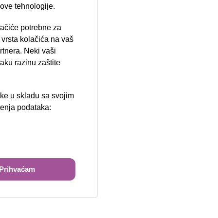
 ove tehnologije.
lačiće potrebne za
ija 102, Resnik
vrsta kolačića na vaš
rtnera. Neki vaši
aku razinu zaštite
tke u skladu sa svojim
štenja podataka:
ži
Prihvaćam