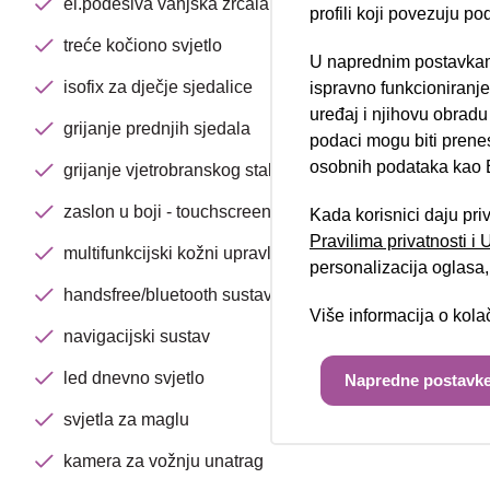
el.podesiva vanjska zrcala
profili koji povezuju po
treće kočiono svjetlo
U naprednim postavkam
Nova lokacija 
isofix za dječje sjedalice
ispravno funkcioniranj
uređaj i njihovu obradu
grijanje prednjih sjedala
podaci mogu biti prene
osobnih podataka kao E
grijanje vjetrobranskog stakla
zaslon u boji - touchscreen
Kada korisnici daju pri
Pravilima privatnosti i
multifunkcijski kožni upravljač
personalizacija oglasa, 
handsfree/bluetooth sustav
Više informacija o kol
navigacijski sustav
led dnevno svjetlo
Napredne postavke
svjetla za maglu
kamera za vožnju unatrag