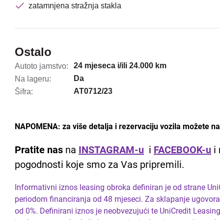
zatamnjena stražnja stakla
Ostalo
24 mjeseca i/ili 24.000 km
Autoto jamstvo:
Da
Na lageru:
AT0712/23
Šifra:
NAPOMENA: za više detalja i rezervaciju vozila možete nas
Pratite nas
na
INSTAGRAM-u
i
FACEBOOK-u
i 
pogodnosti koje smo za Vas pripremili.
Informativni iznos leasing obroka definiran je od strane Un
periodom financiranja od 48 mjeseci. Za sklapanje ugovora
od 0%. Definirani iznos je neobvezujući te UniCredit Leasi