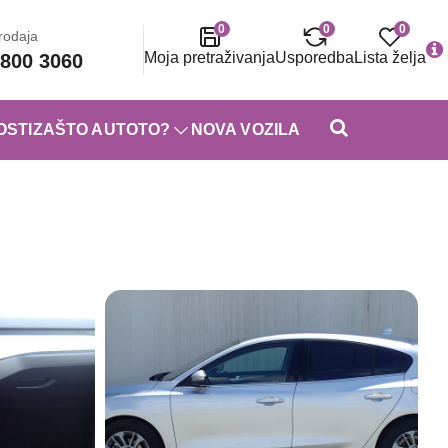
0
0
0
rodaja
Moja pretraživanja
Usporedba
Lista želja
800 3060
OSTI
ZAŠTO AUTOTO?
NOVA VOZILA