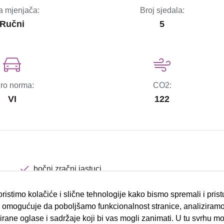
a mjenjača:
Broj sjedala:
Ručni
5
ro norma:
CO2:
VI
122
bočni zračni jastuci
ESP sustav stabilnosti
ristimo kolačiće i slične tehnologije kako bismo spremali i pris
omogućuje da poboljšamo funkcionalnost stranice, analiziramo
el.podizači stakala
rane oglase i sadržaje koji bi vas mogli zanimati. U tu svrhu mog