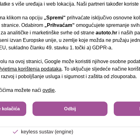
el.preklopiva vanjska zrcala
datke s više uređaja i web lokacija. Naši partneri također koriste
djeljiva i preklopiva stražnja klupa
a klikom na opciju
„Spremi“
prihvaćate isključivo osnovne ko
- Slavonska aven
sjedalo vozača podesivo po visini
e stranice. Odabirom
„Prihvaćam“
omogućujete spremanje svih 
 za analitičke i marketinške svrhe od strane
autoto.hr
i naših pa
grijano kolo upravljača
seni izvan Europske unije, u zemlje koje možda ne pružaju jedn
U, sukladno članku 49. stavku 1. točki a) GDPR-a.
radio uređaj USB
Brza pretraga
Napredna pretraga
automatski klima uređaj
volu na ovoj stranici, Google može koristiti njihove osobne poda
 Uvjetima korištenja podataka
. To uključuje sljedeće načine kori
putno računalo
Tra
razvoj i poboljšanje usluga i sigurnost i zaštita od zlouporaba.
tempomat
ačićima možete naći
ovdje
.
središnji naslon za ruke
Bi-Led svjetla
 kolačića
Odbij
senzori za parkiranje
keyless sustav (engine)