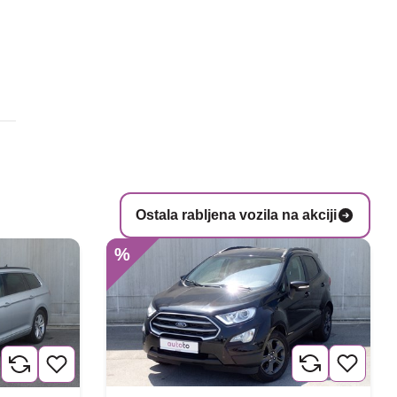
Ostala rabljena vozila na akciji
%