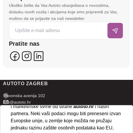
Na stranici
autoto.hr
koristimo kolačiće i slične
Ukoliko želite da Vas Autoto obavještava o novostima,
tehnologije kako bismo spremali i pristupali
dolasku novih vozila i akcijama koje smo pripremili za Vas,
informacijama na vašem uređaju. To nam omogućuje
molimo da se prijavite na naš newsletter.
da poboljšamo funkcionalnost stranice, analiziramo
posjećenost te prikazujemo personalizirane oglase i
sadržaje koji bi vas mogli zanimati. U tu svrhu mogu
Pratite nas
se kreirati korisnički profili koji povezuju podatke s
više uređaja i web lokacija. Naši partneri također
koriste ove tehnologije.
U naprednim postavkama klikom na opciju
„Spremi“
prihvaćate isključivo osnovne kolačiće potrebne za
AUTOTO ZAGREB
ispravno funkcioniranje stranice. Odabirom
„Prihvaćam“
omogućujete spremanje svih vrsta
Slavonska avenija 102
kolačića na vaš uređaj i njihovu obradu za analitičke
info@autoto.hr
i marketinške svrhe od strane
autoto.hr
i naših
Pon - Pet 07:30-18:00
partnera. Neki vaši podaci mogu biti preneseni izvan
Sub 08:00-13:00
Europske unije, u zemlje koje možda ne pružaju
jednaku razinu zaštite osobnih podataka kao EU,
AUTOTO SPLIT