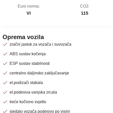
Euro norma:
CO2:
VI
115
Oprema vozila
zračni jastuk za vozača i suvozača
ABS sustav kočenja
ESP sustav stabilnosti
Nova lokacija - Slavonska
centralno daljinsko zaključavanje
avenija 102, Resnik
el.podizači stakala
Brza pretraga
Napredna pretraga
el.podesiva vanjska zrcala
treće kočiono svjetlo
sjedalo vozača podesivo po visini