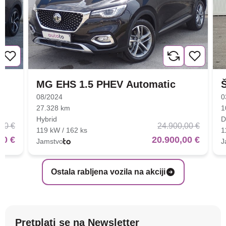
MG EHS 1.5 PHEV Automatic
08/2024
0
27.328 km
1
Hybrid
D
00 €
24.900,00 €
119 kW / 162 ks
1
00 €
20.900,00 €
Jamstvo
J
Ostala rabljena vozila na akciji
Pretplati se na Newsletter