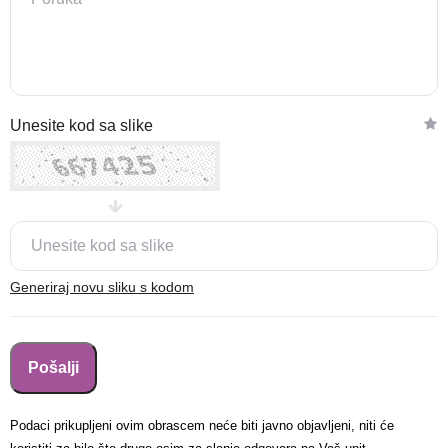
Nova lokacija - Slavonska
Unesite kod sa slike
avenija 102, Resnik
Brza pretraga
Napredna pretraga
Traži
Generiraj novu sliku s kodom
Podaci prikupljeni ovim obrascem neće biti javno objavljeni, niti će