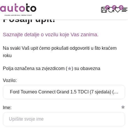
Naslovnica
Podrška
Pošalji upit!
0
0
0
Pošalji upit!
Saznajte detalje o vozilu koje Vas zanima.
Na svaki Vaš upit ćemo pokušati odgovoriti u što kraćem
roku
Polja označena sa zvjezdicom (
) su obavezna
Vozilo:
Ime: