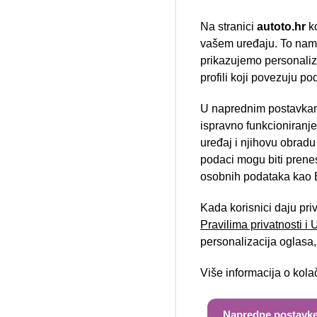
Na stranici
autoto.hr
ko
vašem uređaju. To nam 
prikazujemo personalizi
profili koji povezuju po
Ford Tour
U naprednim postavkam
Nova lokacija 
Grand 1.5 
ispravno funkcioniranj
uređaj i njihovu obradu
05/2016
podaci mogu biti prene
127.112 km
Diesel
osobnih podataka kao E
74 kW / 101 ks
Jamstvo
Kada korisnici daju pri
Pravilima privatnosti i
personalizacija oglasa, 
Više informacija o kol
Napredne postavke