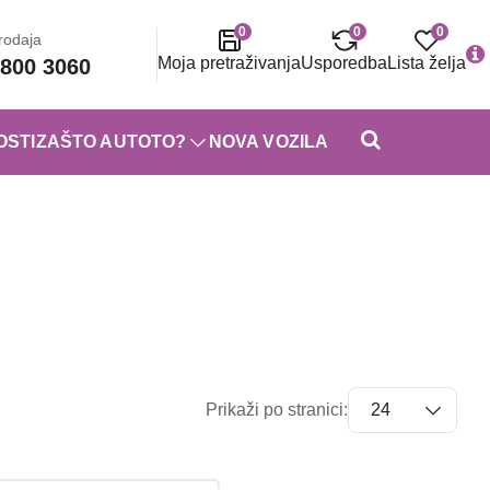
0
0
0
rodaja
Moja pretraživanja
Usporedba
Lista želja
800 3060
OSTI
ZAŠTO AUTOTO?
NOVA VOZILA
Prikaži po stranici: