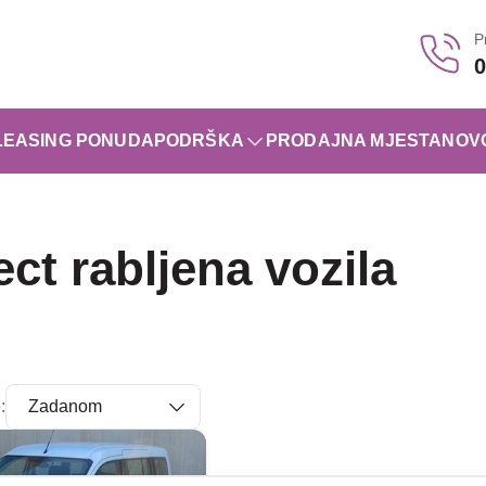
P
0
LEASING PONUDA
PODRŠKA
PRODAJNA MJESTA
NOV
t rabljena vozila
: