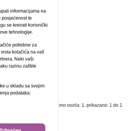
tupali informacijama na
 posjećenost te
u se kreirati korisnički
 ove tehnologije.
lačiće potrebne za
ija 102, Resnik
vrsta kolačića na vaš
rtnera. Neki vaši
aku razinu zaštite
tke u skladu sa svojim
štenja podataka:
ži
Ukupno vozila: 1, prikazano: 1 do 1
Prihvaćam