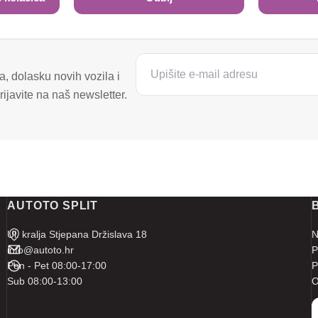
, dolasku novih vozila i
ijavite na naš newsletter.
AUTOTO SPLIT
Ul. kralja Stjepana Držislava 18
N
info@autoto.hr
P
Pon - Pet 08:00-17:00
P
Sub 08:00-13:00
O