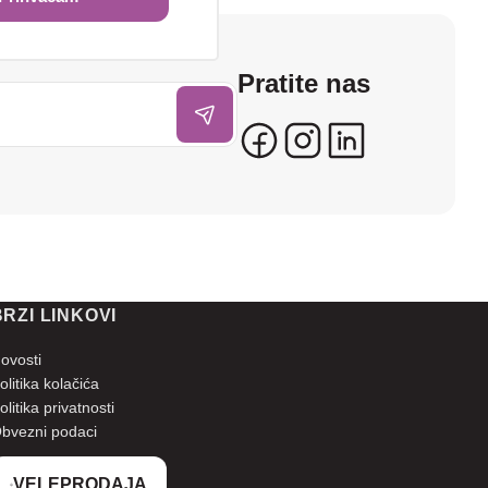
Pratite nas
BRZI LINKOVI
ovosti
olitika kolačića
olitika privatnosti
bvezni podaci
VELEPRODAJA