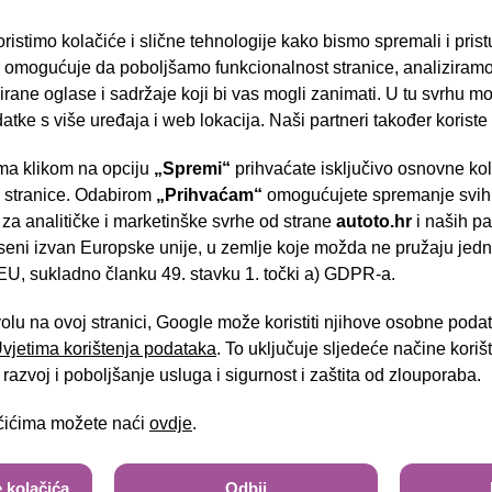
ristimo kolačiće i slične tehnologije kako bismo spremali i pris
omogućuje da poboljšamo funkcionalnost stranice, analiziramo
rane oglase i sadržaje koji bi vas mogli zanimati. U tu svrhu mog
datke s više uređaja i web lokacija. Naši partneri također koriste
neo Connect
a klikom na opciju
„Spremi“
prihvaćate isključivo osnovne ko
- Slavonska aven
TDCI (7 sjedala)
e stranice. Odabirom
„Prihvaćam“
omogućujete spremanje svih 
 za analitičke i marketinške svrhe od strane
autoto.hr
i naših pa
seni izvan Europske unije, u zemlje koje možda ne pružaju jedn
U, sukladno članku 49. stavku 1. točki a) GDPR-a.
15.900,00 €
Brza pretraga
Napredna pretraga
13.300,00 €
volu na ovoj stranici, Google može koristiti njihove osobne poda
 Uvjetima korištenja podataka
. To uključuje sljedeće načine kori
Tra
razvoj i poboljšanje usluga i sigurnost i zaštita od zlouporaba.
ačićima možete naći
ovdje
.
 kolačića
Odbij