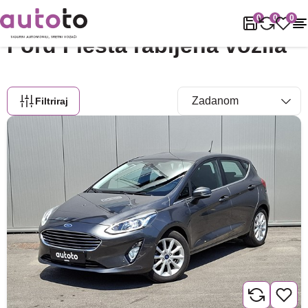
Naslovnica
Rabljena vozila
Ford
Fiesta
0
0
0
Ford Fiesta rabljena vozila
Filtriraj