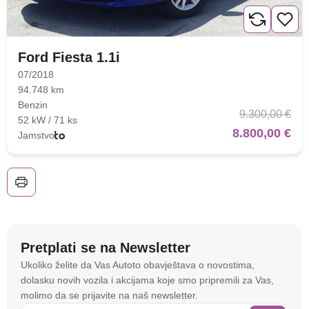
Nova lokacija - Slavonska
avenija 102, Resnik
Ford Fiesta 1.1i
Brza pretraga
Napredna pretraga
07/2018
94.748 km
Benzin
9.300,00 €
52 kW / 71 ks
Traži
8.800,00 €
Jamstvo
Pretplati se na Newsletter
Na stranici
autoto.hr
koristimo kolačiće i slične
Ukoliko želite da Vas Autoto obavještava o novostima,
tehnologije kako bismo spremali i pristupali
dolasku novih vozila i akcijama koje smo pripremili za Vas,
informacijama na vašem uređaju. To nam omogućuje
molimo da se prijavite na naš newsletter.
da poboljšamo funkcionalnost stranice, analiziramo