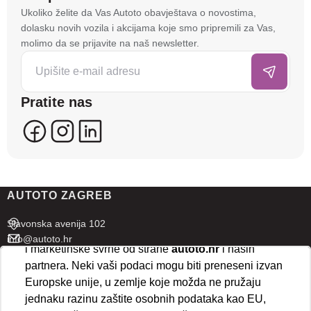
Na stranici
autoto.hr
koristimo kolačiće i slične
Ukoliko želite da Vas Autoto obavještava o novostima,
tehnologije kako bismo spremali i pristupali
dolasku novih vozila i akcijama koje smo pripremili za Vas,
informacijama na vašem uređaju. To nam omogućuje
molimo da se prijavite na naš newsletter.
da poboljšamo funkcionalnost stranice, analiziramo
posjećenost te prikazujemo personalizirane oglase i
sadržaje koji bi vas mogli zanimati. U tu svrhu mogu
Pratite nas
se kreirati korisnički profili koji povezuju podatke s
više uređaja i web lokacija. Naši partneri također
koriste ove tehnologije.
U naprednim postavkama klikom na opciju
„Spremi“
prihvaćate isključivo osnovne kolačiće potrebne za
AUTOTO ZAGREB
ispravno funkcioniranje stranice. Odabirom
„Prihvaćam“
omogućujete spremanje svih vrsta
Slavonska avenija 102
kolačića na vaš uređaj i njihovu obradu za analitičke
info@autoto.hr
i marketinške svrhe od strane
autoto.hr
i naših
Pon - Pet 07:30-18:00
partnera. Neki vaši podaci mogu biti preneseni izvan
Sub 08:00-13:00
Europske unije, u zemlje koje možda ne pružaju
jednaku razinu zaštite osobnih podataka kao EU,
AUTOTO SPLIT