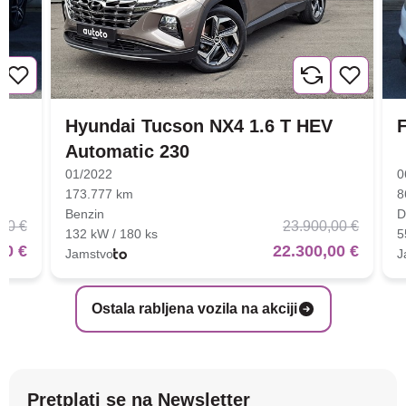
Hyundai Tucson NX4 1.6 T HEV
F
Automatic 230
01/2022
0
173.777 km
8
Benzin
D
00 €
23.900,00 €
132 kW / 180 ks
5
00 €
22.300,00 €
Jamstvo
J
Ostala rabljena vozila na akciji
Pretplati se na Newsletter