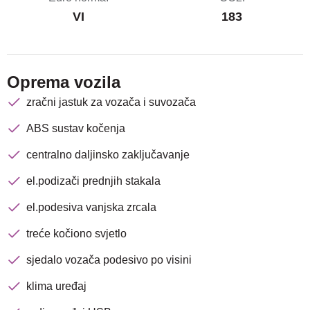
VI
183
Oprema vozila
zračni jastuk za vozača i suvozača
ABS sustav kočenja
centralno daljinsko zaključavanje
el.podizači prednjih stakala
Nova lokacija - Slavonska
avenija 102, Resnik
el.podesiva vanjska zrcala
treće kočiono svjetlo
Brza pretraga
Napredna pretraga
sjedalo vozača podesivo po visini
klima uređaj