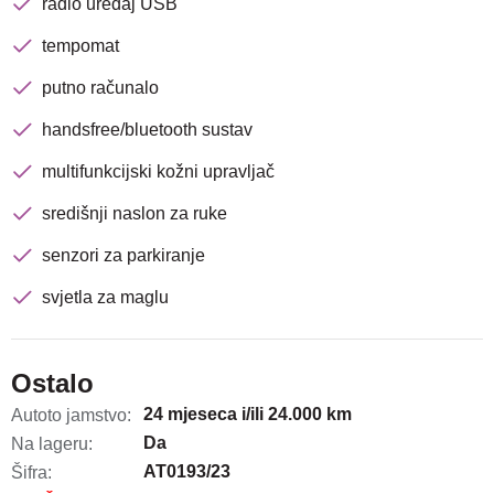
radio uređaj USB
Traži
tempomat
putno računalo
handsfree/bluetooth sustav
multifunkcijski kožni upravljač
središnji naslon za ruke
senzori za parkiranje
svjetla za maglu
Ostalo
24 mjeseca i/ili 24.000 km
Autoto jamstvo:
Da
Na lageru:
AT0193/23
Šifra: