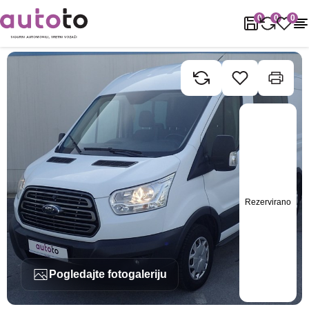
Naslovnica
Rabljena vozila
Ford
Transit
Ford Transit 2.0 TDC
0
0
0
Rezervirano
Pogledajte fotogaleriju