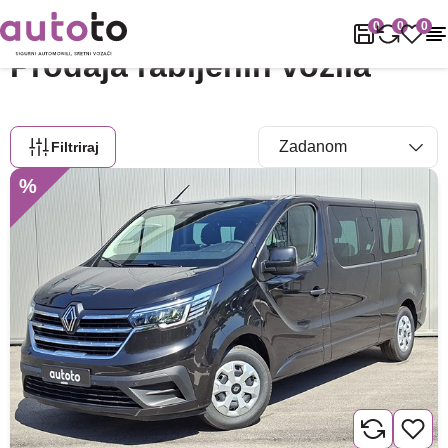
Naslovnica
Rabljena vozila
Rabljena vozila
0
0
0
Prodaja rabljenih vozila
Filtriraj
%