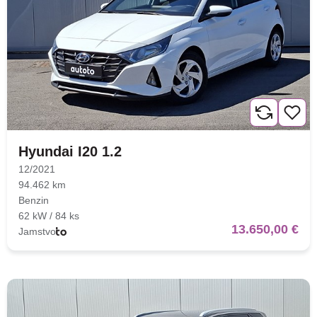
Nova lokacija - Slavonska
avenija 102, Resnik
Brza pretraga
Napredna pretraga
Hyundai I20 1.2
12/2021
94.462 km
Benzin
Traži
62 kW / 84 ks
13.650,00 €
Jamstvo