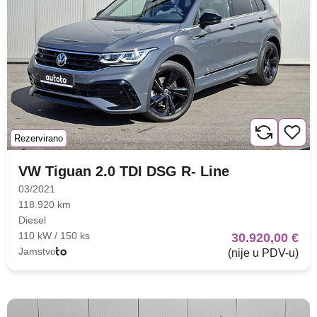
Rezervirano
VW Tiguan 2.0 TDI DSG R- Line
03/2021
118.920 km
Diesel
110 kW / 150 ks
30.920,00 €
Jamstvo
(nije u PDV-u)