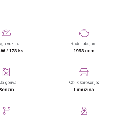
ga vozila:
Radni obujam:
kW / 178 ks
1998 ccm
sta goriva:
Oblik karoserije:
Benzin
Limuzina