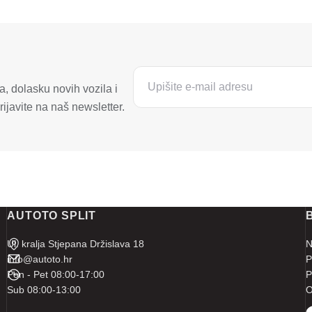
, dolasku novih vozila i
ijavite na naš newsletter.
AUTOTO SPLIT
Ul. kralja Stjepana Držislava 18
N
info@autoto.hr
P
Pon - Pet 08:00-17:00
P
Sub 08:00-13:00
O