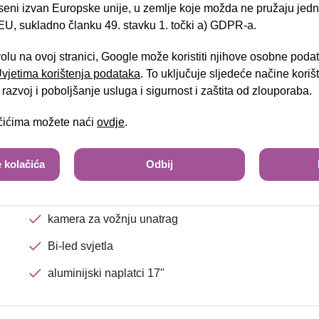
el.preklopiva vanjska zrcala
seni izvan Europske unije, u zemlje koje možda ne pružaju jedn
U, sukladno članku 49. stavku 1. točki a) GDPR-a.
djeljiva i preklopiva stražnja klupa
Brza pretraga
Napredna pretraga
volu na ovoj stranici, Google može koristiti njihove osobne poda
sjedala u kombinaciji koža/tkanina
 Uvjetima korištenja podataka
. To uključuje sljedeće načine kori
radio uređaj USB
Tra
razvoj i poboljšanje usluga i sigurnost i zaštita od zlouporaba.
tempomat
ačićima možete naći
ovdje
.
handsfree/bluetooth sustav
 kolačića
Odbij
multifunkcijski kožni upravljač
središnji naslon za ruke
kamera za vožnju unatrag
Bi-led svjetla
aluminijski naplatci 17"