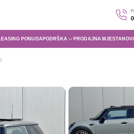
P
0
LEASING PONUDA
PODRŠKA
PRODAJNA MJESTA
NOV
0