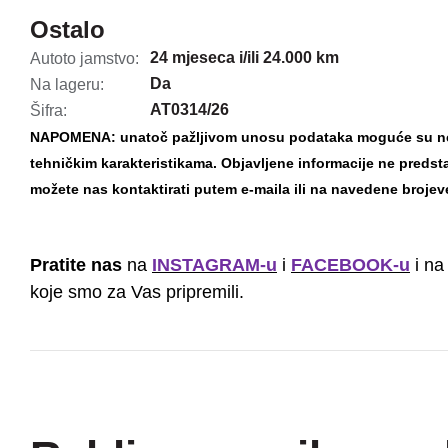
Ostalo
24 mjeseca i/ili 24.000 km
Autoto jamstvo:
Da
Na lageru:
AT0314/26
Šifra:
NAPOMENA: unatoč pažljivom unosu podataka moguće su nena
tehničkim karakteristikama. Objavljene informacije ne preds
možete nas kontaktirati putem e-maila ili na navedene brojev
Pratite nas
na
INSTAGRAM-u
i
FACEBOOK-u
i na
koje smo za Vas pripremili.