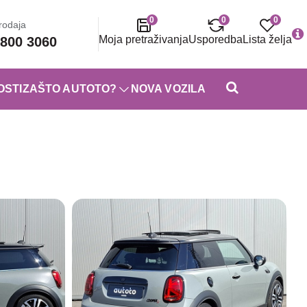
0
0
0
rodaja
Moja pretraživanja
Usporedba
Lista želja
800 3060
OSTI
ZAŠTO AUTOTO?
NOVA VOZILA