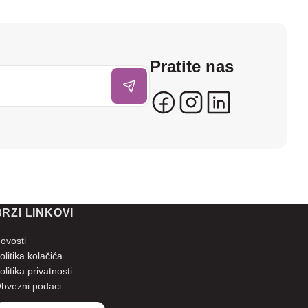
Pratite nas
BRZI LINKOVI
ovosti
olitika kolačića
olitika privatnosti
bvezni podaci