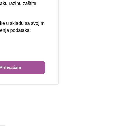
aku razinu zaštite
tke u skladu sa svojim
štenja podataka:
ži
Prihvaćam