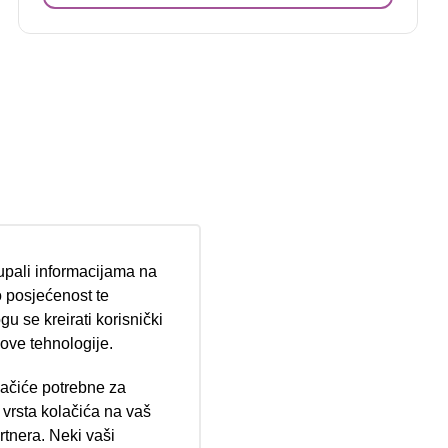
tupali informacijama na
 posjećenost te
u se kreirati korisnički
 ove tehnologije.
lačiće potrebne za
ija 102, Resnik
vrsta kolačića na vaš
rtnera. Neki vaši