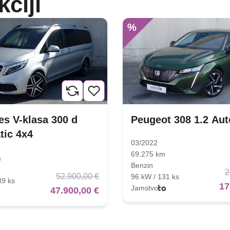
kciji
%
s V-klasa 300 d
Peugeot 308 1.2 Au
tic 4x4
03/2022
69.275 km
m
Benzin
2
52.900,00 €
96 kW / 131 ks
39 ks
17
Jamstvo
47.900,00 €