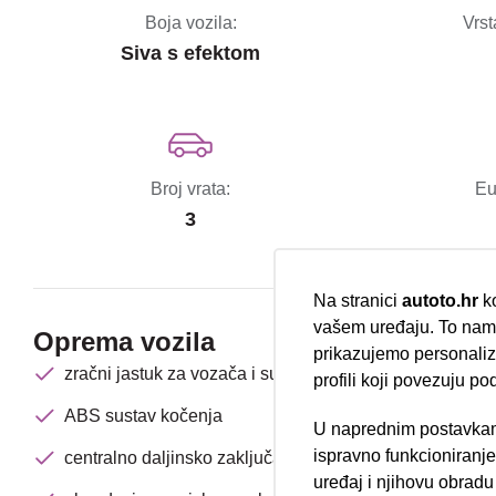
Boja vozila:
Vrst
Siva s efektom
Broj vrata:
Eu
3
Na stranici
autoto.hr
ko
vašem uređaju. To nam 
Oprema vozila
prikazujemo personalizi
zračni jastuk za vozača i suvozača
profili koji povezuju po
ABS sustav kočenja
U naprednim postavkam
Nova lokacija 
ispravno funkcioniranj
centralno daljinsko zaključavanje
uređaj i njihovu obradu