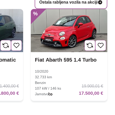
Ostala rabljena vozila na akciji
%
tomatic
Fiat Abarth 595 1.4 Turbo
10/2020
32.733 km
Benzin
1.400,00 €
19.900,01 €
107 kW / 146 ks
.800,00 €
17.500,00 €
Jamstvo