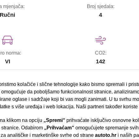
a mjenjača:
Broj sjedala:
Ručni
4
ro norma:
CO2:
VI
142
ristimo kolačiće i slične tehnologije kako bismo spremali i pris
omogućuje da poboljšamo funkcionalnost stranice, analiziramo
rane oglase i sadržaje koji bi vas mogli zanimati. U tu svrhu mog
bočni zračni jastuci
datke s više uređaja i web lokacija. Naši partneri također koriste
ESP sustav stabilnosti
a klikom na opciju
„Spremi“
prihvaćate isključivo osnovne ko
- Slavonska aven
e stranice. Odabirom
„Prihvaćam“
omogućujete spremanje svih 
el.podizači stakala
 za analitičke i marketinške svrhe od strane
autoto.hr
i naših pa