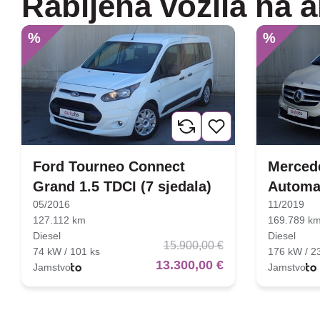
Rabljena vozila na a
%
%
Ford Tourneo Connect
Mercede
Grand 1.5 TDCI (7 sjedala)
Automa
05/2016
11/2019
127.112 km
169.789 k
Diesel
Diesel
15.900,00 €
74 kW / 101 ks
176 kW / 2
13.300,00 €
Jamstvo
Jamstvo