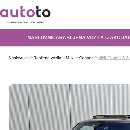
NASLOVNICA
RABLJENA VOZILA
AKCIJA
Naslovnica
Rabljena vozila
MINI
Cooper
MINI Cooper S 2.