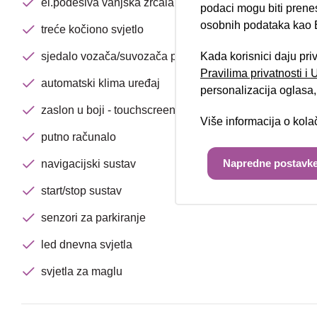
el.podesiva vanjska zrcala
podaci mogu biti prene
osobnih podataka kao E
treće kočiono svjetlo
sjedalo vozača/suvozača podesivo po visini
Kada korisnici daju pri
Pravilima privatnosti i
automatski klima uređaj
personalizacija oglasa, 
zaslon u boji - touchscreen
Više informacija o kol
putno računalo
Napredne postavke
navigacijski sustav
start/stop sustav
senzori za parkiranje
led dnevna svjetla
svjetla za maglu