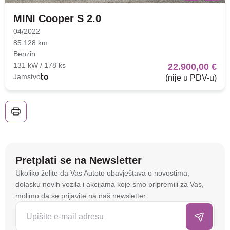
MINI Cooper S 2.0
04/2022
85.128 km
Benzin
131 kW / 178 ks
22.900,00 €
Jamstvo
(nije u PDV-u)
Nova lokacija - Slavonska
avenija 102, Resnik
Brza pretraga
Napredna pretraga
Pretplati se na Newsletter
Na stranici
autoto.hr
koristimo kolačiće i slične
Ukoliko želite da Vas Autoto obavještava o novostima,
tehnologije kako bismo spremali i pristupali
dolasku novih vozila i akcijama koje smo pripremili za Vas,
informacijama na vašem uređaju. To nam omogućuje
molimo da se prijavite na naš newsletter.
Traži
da poboljšamo funkcionalnost stranice, analiziramo
posjećenost te prikazujemo personalizirane oglase i
sadržaje koji bi vas mogli zanimati. U tu svrhu mogu