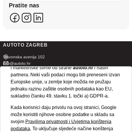
Pratite nas
se kreirati korisnički profili koji povezuju podatke s
više uređaja i web lokacija. Naši partneri također
koriste ove tehnologije.
U naprednim postavkama klikom na opciju
„Spremi“
prihvaćate isključivo osnovne kolačiće potrebne za
AUTOTO ZAGREB
ispravno funkcioniranje stranice. Odabirom
„Prihvaćam“
omogućujete spremanje svih vrsta
Slavonska avenija 102
kolačića na vaš uređaj i njihovu obradu za analitičke
info@autoto.hr
i marketinške svrhe od strane
autoto.hr
i naših
Pon - Pet 07:30-18:00
partnera. Neki vaši podaci mogu biti preneseni izvan
Sub 08:00-13:00
Europske unije, u zemlje koje možda ne pružaju
jednaku razinu zaštite osobnih podataka kao EU,
AUTOTO SPLIT
sukladno članku 49. stavku 1. točki a) GDPR-a.
Ul. kralja Stjepana Držislava 18
Kada korisnici daju privolu na ovoj stranici, Google
info@autoto.hr
može koristiti njihove osobne podatke u skladu sa
Pon - Pet 08:00-17:00
svojim
Pravilima privatnosti i Uvjetima korištenja
Sub 08:00-13:00
podataka
. To uključuje sljedeće načine korištenja