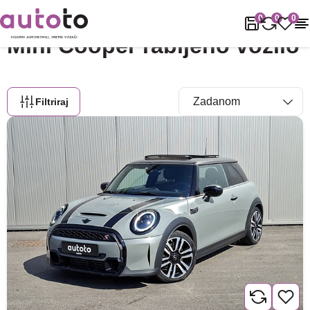
Naslovnica
Rabljena vozila
MINI
Cooper
0
0
0
Mini Cooper rabljeno vozilo
Filtriraj