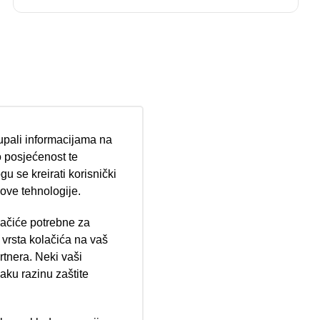
tupali informacijama na
 posjećenost te
u se kreirati korisnički
 ove tehnologije.
lačiće potrebne za
ija 102, Resnik
vrsta kolačića na vaš
rtnera. Neki vaši
aku razinu zaštite