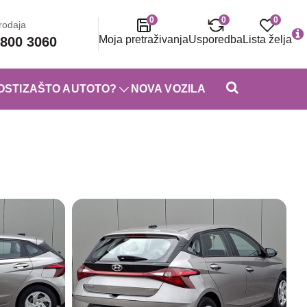
0
0
0
rodaja
Moja pretraživanja
Usporedba
Lista želja
800 3060
OSTI
ZAŠTO AUTOTO?
NOVA VOZILA