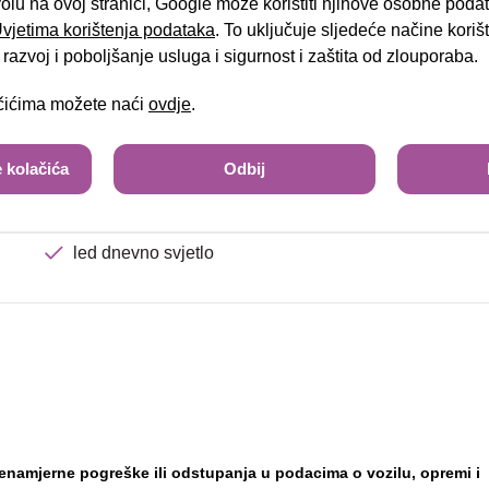
volu na ovoj stranici, Google može koristiti njihove osobne poda
treće kočiono svjetlo
 Uvjetima korištenja podataka
. To uključuje sljedeće načine kori
sjedalo vozača podesivo po visini
Tra
razvoj i poboljšanje usluga i sigurnost i zaštita od zlouporaba.
radio uređaj USB
ačićima možete naći
ovdje
.
multifunkcijski kožni upravljač
 kolačića
Odbij
handsfree/bluetooth sustav
lane assist
led dnevno svjetlo
mjerne pogreške ili odstupanja u podacima o vozilu, opremi i