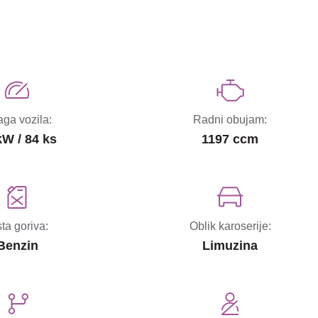
ga vozila:
Radni obujam:
kW / 84 ks
1197 ccm
sta goriva:
Oblik karoserije:
Benzin
Limuzina