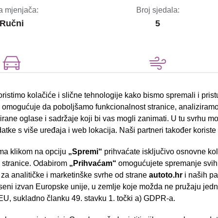
a mjenjača:
Broj sjedala:
Ručni
5
ro norma:
CO2:
ristimo kolačiće i slične tehnologije kako bismo spremali i pris
VI
119
omogućuje da poboljšamo funkcionalnost stranice, analiziramo
rane oglase i sadržaje koji bi vas mogli zanimati. U tu svrhu mog
datke s više uređaja i web lokacija. Naši partneri također koriste
a klikom na opciju
„Spremi“
prihvaćate isključivo osnovne ko
- Slavonska aven
e stranice. Odabirom
„Prihvaćam“
omogućujete spremanje svih 
bočni zračni jastuci
 za analitičke i marketinške svrhe od strane
autoto.hr
i naših pa
ESP sustav stabilnosti
seni izvan Europske unije, u zemlje koje možda ne pružaju jedn
U, sukladno članku 49. stavku 1. točki a) GDPR-a.
el.podizači stakala
Brza pretraga
Napredna pretraga