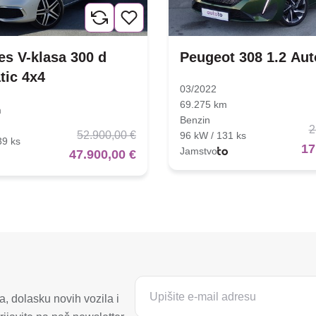
s V-klasa 300 d
Peugeot 308 1.2 Au
tic 4x4
03/2022
69.275 km
m
Benzin
2
52.900,00 €
96 kW / 131 ks
39 ks
17
Jamstvo
47.900,00 €
, dolasku novih vozila i