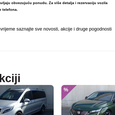
tavljaju obvezujuću ponudu.
Za više detalja i rezervaciju vozila
e telefona.
 vrijeme saznajte sve novosti, akcije i druge pogodnosti
kciji
%