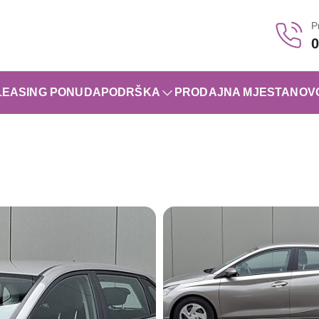
P
0
LEASING PONUDA
PODRŠKA
PRODAJNA MJESTA
NOV