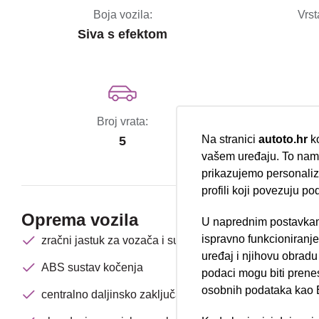
Boja vozila:
Vrst
Siva s efektom
Broj vrata:
Eu
Na stranici
autoto.hr
ko
5
vašem uređaju. To nam 
prikazujemo personalizi
profili koji povezuju po
Oprema vozila
U naprednim postavkam
Nova lokacija 
ispravno funkcioniranj
zračni jastuk za vozača i suvozača
uređaj i njihovu obradu
ABS sustav kočenja
podaci mogu biti prene
osobnih podataka kao E
centralno daljinsko zaključavanje