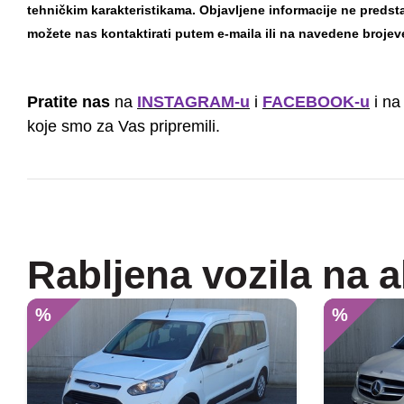
tehničkim karakteristikama. Objavljene informacije ne preds
možete nas kontaktirati putem e-maila ili na navedene brojev
Pratite nas
na
INSTAGRAM-u
i
FACEBOOK-u
i na
koje smo za Vas pripremili.
Rabljena vozila na a
%
%