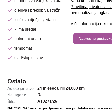
el.podesiva vanjska zrcala
Kada korisnici daju pri
Pravilima privatnosti i
djeljiva i preklopiva stražnja klupa
personalizacija oglasa, 
isofix za dječje sjedalice
Više informacija o kol
klima uređaj
Napredne postavke
putno računalo
tempomat
start/stop sustav
Ostalo
24 mjeseca i/ili 24.000 km
Autoto jamstvo:
Da
Na lageru:
AT0271/26
Šifra:
NAPOMENA: unatoč pažljivom unosu podataka moguće su nena