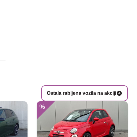
Ostala rabljena vozila na akciji
%