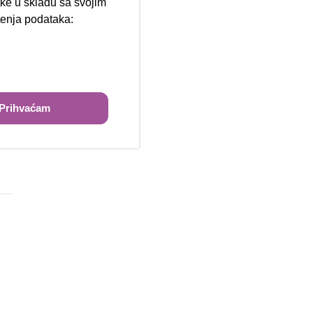
tke u skladu sa svojim
štenja podataka:
ži
Prihvaćam