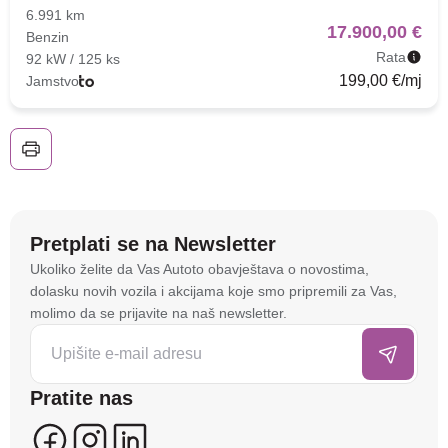
6.991 km
17.900,00 €
Benzin
Rata
92 kW / 125 ks
199,00 €/mj
Jamstvo
Pretplati se na Newsletter
Na stranici
autoto.hr
koristimo kolačiće i slične
Ukoliko želite da Vas Autoto obavještava o novostima,
tehnologije kako bismo spremali i pristupali
dolasku novih vozila i akcijama koje smo pripremili za Vas,
informacijama na vašem uređaju. To nam omogućuje
molimo da se prijavite na naš newsletter.
da poboljšamo funkcionalnost stranice, analiziramo
posjećenost te prikazujemo personalizirane oglase i
sadržaje koji bi vas mogli zanimati. U tu svrhu mogu
Pratite nas
se kreirati korisnički profili koji povezuju podatke s
više uređaja i web lokacija. Naši partneri također