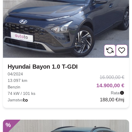
Hyundai Bayon 1.0 T-GDI
04/2024
16.900,00 €
13.097 km
14.900,00 €
Benzin
Rata
74 kW / 101 ks
188,00 €/mj
Jamstvo
Nova lokacija - Slavonska
%
avenija 102, Resnik