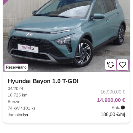
Brza pretraga
Napredna pretraga
Traži
Rezervirano
Hyundai Bayon 1.0 T-GDI
04/2024
16.900,00 €
10.725 km
14.900,00 €
Benzin
Rata
74 kW / 101 ks
188,00 €/mj
Jamstvo