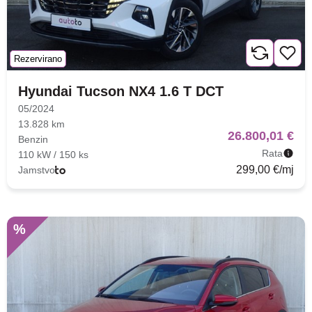
Rezervirano
Hyundai Tucson NX4 1.6 T DCT
05/2024
13.828 km
26.800,01 €
Benzin
Rata
110 kW / 150 ks
299,00 €/mj
Jamstvo
%