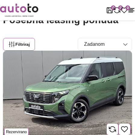
Naslovnica
Leasing ponuda
0
0
0
Posebna leasing ponuda
Filtriraj
Rezervirano