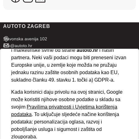
koriste ove tehnologije.
U naprednim postavkama klikom na opciju
„Spremi“
prihvaćate isključivo osnovne kolačiće potrebne za
AUTOTO ZAGREB
ispravno funkcioniranje stranice. Odabirom
„Prihvaćam“
omogućujete spremanje svih vrsta
Slavonska avenija 102
kolačića na vaš uređaj i njihovu obradu za analitičke
info@autoto.hr
i marketinške svrhe od strane
autoto.hr
i naših
Pon - Pet 07:30-18:00
partnera. Neki vaši podaci mogu biti preneseni izvan
Sub 08:00-13:00
Europske unije, u zemlje koje možda ne pružaju
jednaku razinu zaštite osobnih podataka kao EU,
AUTOTO SPLIT
sukladno članku 49. stavku 1. točki a) GDPR-a.
Ul. kralja Stjepana Držislava 18
Kada korisnici daju privolu na ovoj stranici, Google
info@autoto.hr
može koristiti njihove osobne podatke u skladu sa
Pon - Pet 08:00-17:00
svojim
Pravilima privatnosti i Uvjetima korištenja
Sub 08:00-13:00
podataka
. To uključuje sljedeće načine korištenja
podataka: personalizacija oglasa, razvoj i
BRZI LINKOVI
poboljšanje usluga i sigurnost i zaštita od
Novosti
zlouporaba.