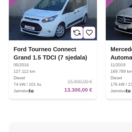
Ford Tourneo Connect
Mercede
Grand 1.5 TDCI (7 sjedala)
Automa
05/2016
11/2019
127.112 km
169.789 k
Diesel
Diesel
15.900,00 €
74 kW / 101 ks
176 kW / 2
13.300,00 €
Jamstvo
Jamstvo