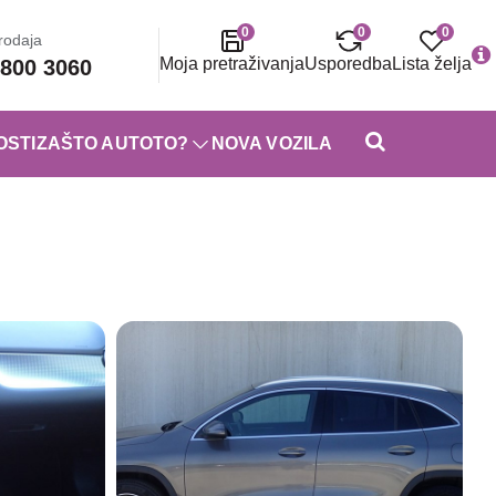
0
0
0
rodaja
Moja pretraživanja
Usporedba
Lista želja
800 3060
OSTI
ZAŠTO AUTOTO?
NOVA VOZILA