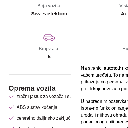
Boja vozila:
Vrst
Siva s efektom
Au
Broj vrata:
Eu
5
Na stranici
autoto.hr
ko
vašem uređaju. To nam 
prikazujemo personalizi
Oprema vozila
profili koji povezuju po
zračni jastuk za vozača i suvozača
U naprednim postavkam
Nova lokacija 
ABS sustav kočenja
ispravno funkcioniranj
uređaj i njihovu obradu
centralno daljinsko zaključavanje
podaci mogu biti prene