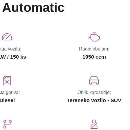
 Automatic
ga vozila:
Radni obujam:
kW / 150 ks
1950 ccm
sta goriva:
Oblik karoserije:
Diesel
Terensko vozilo - SUV