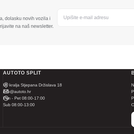
, dolasku novih vozila i
ijavite na naš newsletter.
AUTOTO SPLIT
Ul. kralja Stjepana Držislava 18
N
info@autoto.hr
P
Pon - Pet 08:00-17:00
P
Sub 08:00-13:00
O