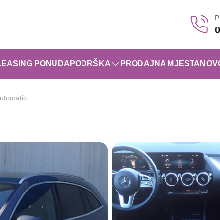
P
0
LEASING PONUDA
PODRŠKA
PRODAJNA MJESTA
NOV
utomatic