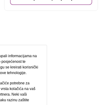
tupali informacijama na
 posjećenost te
u se kreirati korisnički
 ove tehnologije.
lačiće potrebne za
ija 102, Resnik
vrsta kolačića na vaš
rtnera. Neki vaši
aku razinu zaštite