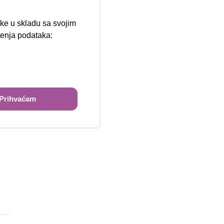
tke u skladu sa svojim
štenja podataka:
ži
Prihvaćam