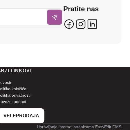
Pratite nas
BRZI LINKOVI
ovosti
olitika kolačića
olitika privatnosti
bvezni podaci
VELEPRODAJA
Upravljanje internet stranicama EasyEdit CMS