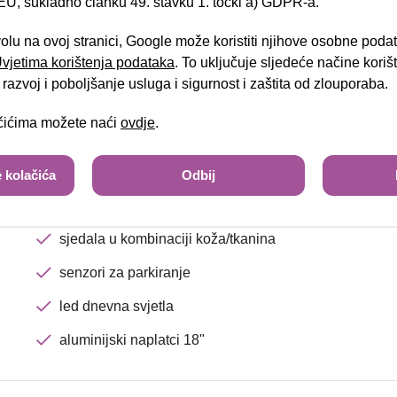
U, sukladno članku 49. stavku 1. točki a) GDPR-a.
el.preklopiva vanjska zrcala
Brza pretraga
Napredna pretraga
djeljiva i preklopiva stražnja klupa
volu na ovoj stranici, Google može koristiti njihove osobne poda
 Uvjetima korištenja podataka
. To uključuje sljedeće načine kori
automatski klima uređaj
Tra
razvoj i poboljšanje usluga i sigurnost i zaštita od zlouporaba.
zaslon u boji - touchscreen
ačićima možete naći
ovdje
.
putno računalo
navigacijski sustav
 kolačića
Odbij
F1 funkcija mijenjanja brzina na upravljaču
sjedala u kombinaciji koža/tkanina
senzori za parkiranje
led dnevna svjetla
aluminijski naplatci 18"