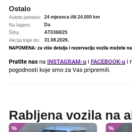
Ostalo
24 mjeseca i/ili 24.000 km
Autoto jamstvo:
Da
Na lageru:
AT0368/25
Šifra:
31.08.2026.
Akcija traje do:
NAPOMENA: za više detalja i rezervaciju vozila možete nas
Pratite nas
na
INSTAGRAM-u
i
FACEBOOK-u
i 
pogodnosti koje smo za Vas pripremili.
Rabljena vozila na a
%
%