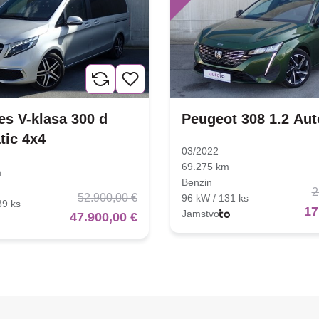
s V-klasa 300 d
Peugeot 308 1.2 Au
tic 4x4
03/2022
69.275 km
m
Benzin
2
52.900,00 €
96 kW / 131 ks
39 ks
17
Jamstvo
47.900,00 €