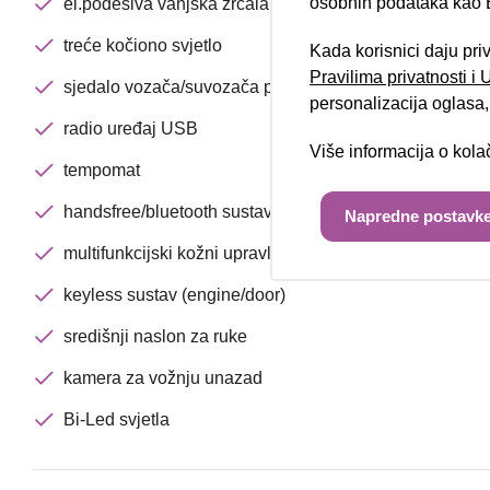
osobnih podataka kao E
el.podesiva vanjska zrcala
treće kočiono svjetlo
Kada korisnici daju pri
Pravilima privatnosti i
sjedalo vozača/suvozača podesivo po visini
personalizacija oglasa, 
radio uređaj USB
Više informacija o kol
tempomat
handsfree/bluetooth sustav
Napredne postavke
multifunkcijski kožni upravljač
keyless sustav (engine/door)
središnji naslon za ruke
kamera za vožnju unazad
Bi-Led svjetla