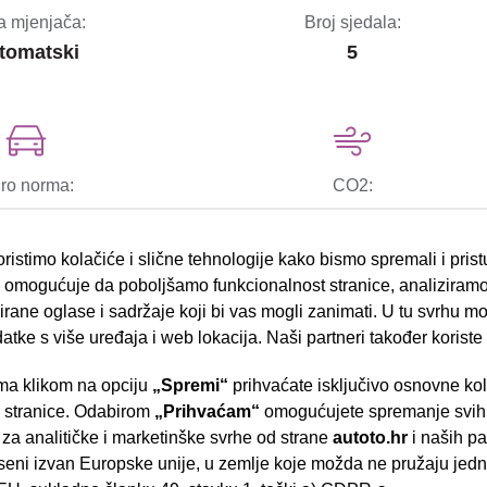
a mjenjača:
Broj sjedala:
tomatski
5
ro norma:
CO2:
VI
140
ristimo kolačiće i slične tehnologije kako bismo spremali i pris
omogućuje da poboljšamo funkcionalnost stranice, analiziramo
rane oglase i sadržaje koji bi vas mogli zanimati. U tu svrhu mog
datke s više uređaja i web lokacija. Naši partneri također koriste
bočni zračni jastuci
a klikom na opciju
„Spremi“
prihvaćate isključivo osnovne ko
- Slavonska aven
ESP sustav stabilnosti
e stranice. Odabirom
„Prihvaćam“
omogućujete spremanje svih 
 za analitičke i marketinške svrhe od strane
autoto.hr
i naših pa
el.podizači stakala
seni izvan Europske unije, u zemlje koje možda ne pružaju jedn