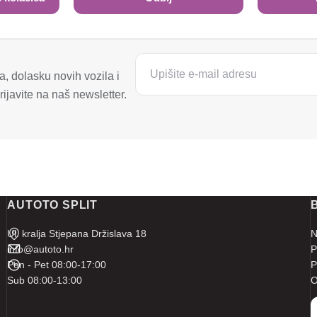
, dolasku novih vozila i
ijavite na naš newsletter.
AUTOTO SPLIT
Ul. kralja Stjepana Držislava 18
N
info@autoto.hr
P
Pon - Pet 08:00-17:00
P
Sub 08:00-13:00
O