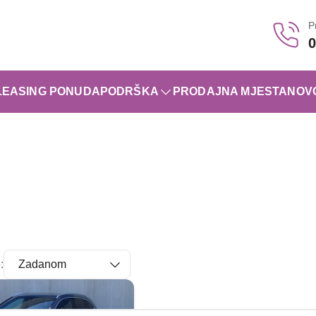
P
0
LEASING PONUDA
PODRŠKA
PRODAJNA MJESTA
NOV
: