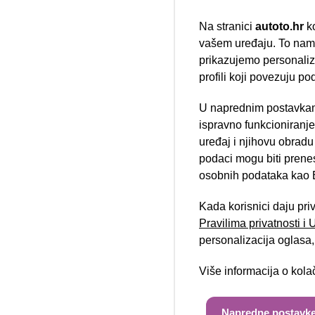
Na stranici
autoto.hr
ko
vašem uređaju. To nam 
prikazujemo personalizi
profili koji povezuju po
Mercedes 
U naprednim postavkam
Nova lokacija 
Automatic
ispravno funkcioniranj
uređaj i njihovu obradu
03/2022
podaci mogu biti prene
94.917 km
Diesel
osobnih podataka kao E
110 kW / 150 ks
Jamstvo
Kada korisnici daju pri
Pravilima privatnosti i
personalizacija oglasa, 
Više informacija o kol
Napredne postavke