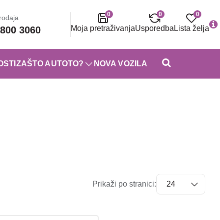
0
0
0
rodaja
Moja pretraživanja
Usporedba
Lista želja
800 3060
OSTI
ZAŠTO AUTOTO?
NOVA VOZILA
Prikaži po stranici: