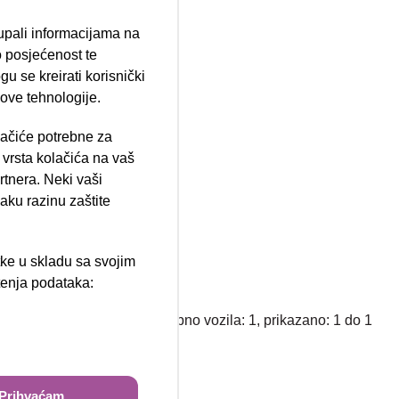
tupali informacijama na
 posjećenost te
u se kreirati korisnički
 ove tehnologije.
lačiće potrebne za
ija 102, Resnik
vrsta kolačića na vaš
rtnera. Neki vaši
aku razinu zaštite
tke u skladu sa svojim
štenja podataka:
ži
Ukupno vozila: 1, prikazano: 1 do 1
Prihvaćam