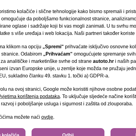
ristimo kolačiće i slične tehnologije kako bismo spremali i pris
omogućuje da poboljšamo funkcionalnost stranice, analiziramo
rane oglase i sadržaje koji bi vas mogli zanimati. U tu svrhu mog
datke s više uređaja i web lokacija. Naši partneri također koriste
GLA 200d
a klikom na opciju
„Spremi“
prihvaćate isključivo osnovne ko
- Slavonska aven
e stranice. Odabirom
„Prihvaćam“
omogućujete spremanje svih 
 za analitičke i marketinške svrhe od strane
autoto.hr
i naših pa
seni izvan Europske unije, u zemlje koje možda ne pružaju jedn
U, sukladno članku 49. stavku 1. točki a) GDPR-a.
33.500,00 €
Brza pretraga
Napredna pretraga
30.600,00 €
volu na ovoj stranici, Google može koristiti njihove osobne poda
 Uvjetima korištenja podataka
. To uključuje sljedeće načine kori
Tra
razvoj i poboljšanje usluga i sigurnost i zaštita od zlouporaba.
ačićima možete naći
ovdje
.
 kolačića
Odbij