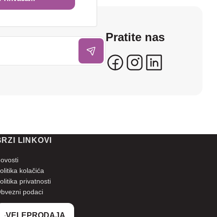
Pratite nas
BRZI LINKOVI
ovosti
olitika kolačića
olitika privatnosti
bvezni podaci
VELEPRODAJA