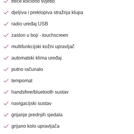
avenija 102, Resnik
treće kočiono svjetlo
djeljiva i preklopiva stražnja klupa
Brza pretraga
Napredna pretraga
radio uređaj USB
zaslon u boji - touchscreen
multifunkcijski kožni upravljač
Traži
automatski klima uređaj
putno računalo
tempomat
handsfree/bluetooth sustav
navigacijski sustav
grijanje prednjih sjedala
grijano kolo upravljača