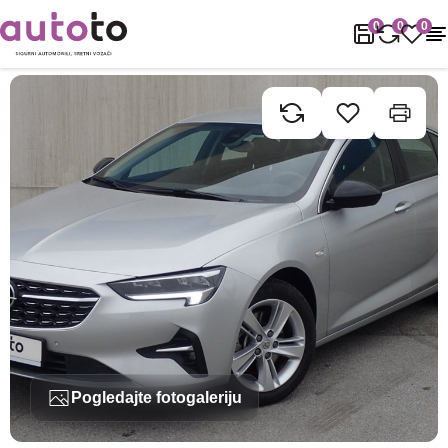
Naslovnica
Rabljena vozila
Opel
Insignia
Opel Insignia 1.5 C
0
0
0
Pogledajte fotogaleriju