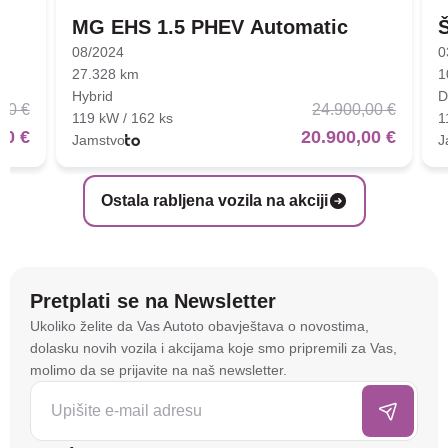
MG EHS 1.5 PHEV Automatic
08/2024
0
27.328 km
1
Hybrid
D
00 €
24.900,00 €
119 kW / 162 ks
1
00 €
20.900,00 €
Jamstvo
J
Ostala rabljena vozila na akciji
Pretplati se na Newsletter
Na stranici
autoto.hr
koristimo kolačiće i slične
Ukoliko želite da Vas Autoto obavještava o novostima,
tehnologije kako bismo spremali i pristupali
dolasku novih vozila i akcijama koje smo pripremili za Vas,
informacijama na vašem uređaju. To nam omogućuje
molimo da se prijavite na naš newsletter.
da poboljšamo funkcionalnost stranice, analiziramo
posjećenost te prikazujemo personalizirane oglase i
sadržaje koji bi vas mogli zanimati. U tu svrhu mogu