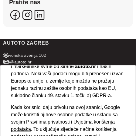
Pratite nas
se kreirati korisnički profili koji povezuju podatke s
više uređaja i web lokacija. Naši partneri također
koriste ove tehnologije.
U naprednim postavkama klikom na opciju
„Spremi“
prihvaćate isključivo osnovne kolačiće potrebne za
AUTOTO ZAGREB
ispravno funkcioniranje stranice. Odabirom
„Prihvaćam“
omogućujete spremanje svih vrsta
Slavonska avenija 102
kolačića na vaš uređaj i njihovu obradu za analitičke
info@autoto.hr
i marketinške svrhe od strane
autoto.hr
i naših
Pon - Pet 07:30-18:00
partnera. Neki vaši podaci mogu biti preneseni izvan
Sub 08:00-13:00
Europske unije, u zemlje koje možda ne pružaju
jednaku razinu zaštite osobnih podataka kao EU,
AUTOTO SPLIT
sukladno članku 49. stavku 1. točki a) GDPR-a.
Ul. kralja Stjepana Držislava 18
Kada korisnici daju privolu na ovoj stranici, Google
info@autoto.hr
može koristiti njihove osobne podatke u skladu sa
Pon - Pet 08:00-17:00
svojim
Pravilima privatnosti i Uvjetima korištenja
Sub 08:00-13:00
podataka
. To uključuje sljedeće načine korištenja