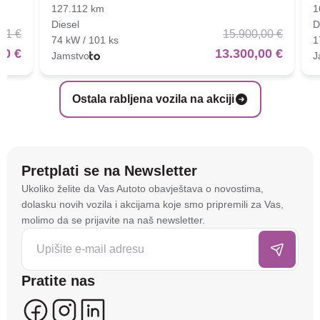
127.112 km
1
Diesel
D
01 €
15.900,00 €
74 kW / 101 ks
1
00 €
13.300,00 €
Jamstvo
J
Ostala rabljena vozila na akciji
Pretplati se na Newsletter
Na stranici
autoto.hr
koristimo kolačiće i slične
Ukoliko želite da Vas Autoto obavještava o novostima,
tehnologije kako bismo spremali i pristupali
dolasku novih vozila i akcijama koje smo pripremili za Vas,
informacijama na vašem uređaju. To nam omogućuje
molimo da se prijavite na naš newsletter.
da poboljšamo funkcionalnost stranice, analiziramo
posjećenost te prikazujemo personalizirane oglase i
sadržaje koji bi vas mogli zanimati. U tu svrhu mogu
Pratite nas
se kreirati korisnički profili koji povezuju podatke s
više uređaja i web lokacija. Naši partneri također
koriste ove tehnologije.