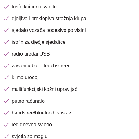
treće kočiono svjetlo
Brza pretraga
Napredna pretraga
djeljiva i preklopiva stražnja klupa
sjedalo vozača podesivo po visini
Traži
isofix za dječje sjedalice
radio uređaj USB
zaslon u boji - touchscreen
klima uređaj
multifunkcijski kožni upravljač
putno računalo
handsfree/bluetooth sustav
led dnevno svjetlo
svjetla za maglu