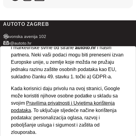
U naprednim postavkama klikom na opciju
„Spremi“
prihvaćate isključivo osnovne kolačiće potrebne za
AUTOTO ZAGREB
ispravno funkcioniranje stranice. Odabirom
„Prihvaćam“
omogućujete spremanje svih vrsta
Slavonska avenija 102
kolačića na vaš uređaj i njihovu obradu za analitičke
info@autoto.hr
i marketinške svrhe od strane
autoto.hr
i naših
Pon - Pet 07:30-18:00
partnera. Neki vaši podaci mogu biti preneseni izvan
Sub 08:00-13:00
Europske unije, u zemlje koje možda ne pružaju
jednaku razinu zaštite osobnih podataka kao EU,
AUTOTO SPLIT
sukladno članku 49. stavku 1. točki a) GDPR-a.
Ul. kralja Stjepana Držislava 18
Kada korisnici daju privolu na ovoj stranici, Google
info@autoto.hr
može koristiti njihove osobne podatke u skladu sa
Pon - Pet 08:00-17:00
svojim
Pravilima privatnosti i Uvjetima korištenja
Sub 08:00-13:00
podataka
. To uključuje sljedeće načine korištenja
podataka: personalizacija oglasa, razvoj i
BRZI LINKOVI
poboljšanje usluga i sigurnost i zaštita od
Novosti
zlouporaba.