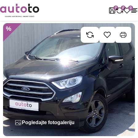
Naslovnica
Rabljena vozila
Ford
Ecosport
Ford Ecosport 1.0 
0
0
0
%
Pogledajte fotogaleriju