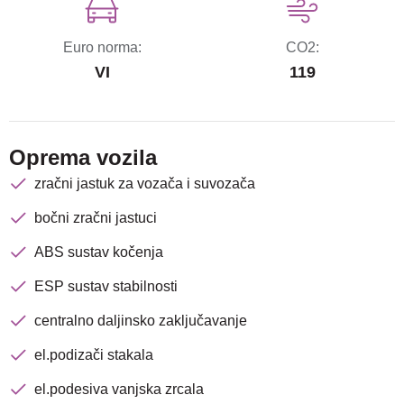
Euro norma:
CO2:
VI
119
Oprema vozila
zračni jastuk za vozača i suvozača
bočni zračni jastuci
ABS sustav kočenja
ESP sustav stabilnosti
centralno daljinsko zaključavanje
el.podizači stakala
Nova lokacija - Slavonska
avenija 102, Resnik
el.podesiva vanjska zrcala