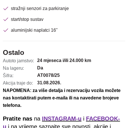
stražnji senzori za parkiranje
start/stop sustav
aluminijski naplatci 16"
Ostalo
24 mjeseca i/ili 24.000 km
Autoto jamstvo:
Da
Na lageru:
AT0078/25
Šifra:
31.08.2026.
Akcija traje do:
NAPOMENA: za više detalja i rezervaciju vozila možete
nas kontaktirati putem e-maila ili na navedene brojeve
telefona.
Pratite nas
na
INSTAGRAM-u
i
FACEBOOK-
u
i na vrijeme saznajte sve novosti, akcije i