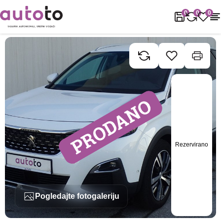
Naslovnica
Rabljena vozila
Peugeot
3008
Peugeot 3008 1.5 
0
0
0
Rezervirano
Pogledajte fotogaleriju