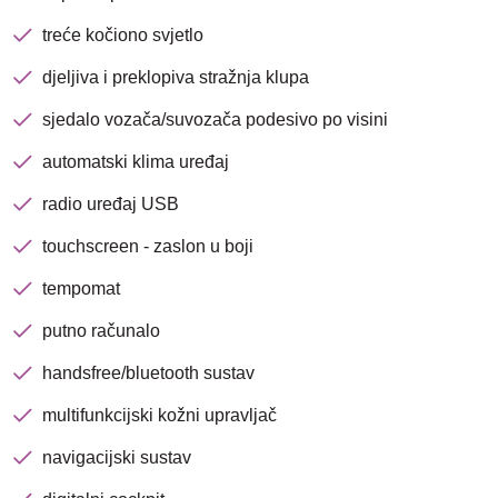
treće kočiono svjetlo
djeljiva i preklopiva stražnja klupa
sjedalo vozača/suvozača podesivo po visini
Nova lokacija - Slavonska
avenija 102, Resnik
automatski klima uređaj
radio uređaj USB
Brza pretraga
Napredna pretraga
touchscreen - zaslon u boji
tempomat
Traži
putno računalo
handsfree/bluetooth sustav
multifunkcijski kožni upravljač
navigacijski sustav