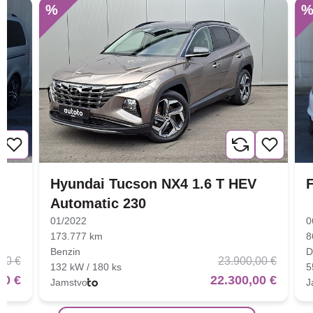
%
Hyundai Tucson NX4 1.6 T HEV
F
Automatic 230
01/2022
0
173.777 km
8
Benzin
D
00 €
23.900,00 €
132 kW / 180 ks
5
00 €
22.300,00 €
Jamstvo
J