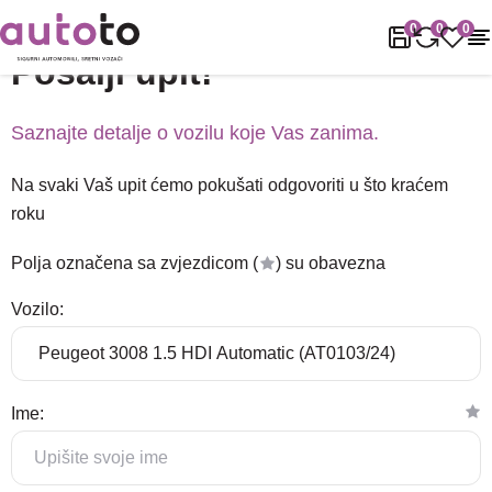
Naslovnica
Podrška
Pošalji upit!
0
0
0
Pošalji upit!
Saznajte detalje o vozilu koje Vas zanima.
Na svaki Vaš upit ćemo pokušati odgovoriti u što kraćem
roku
Polja označena sa zvjezdicom (
) su obavezna
Vozilo:
Ime: