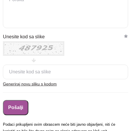
Nova lokacija - Slavonska
Unesite kod sa slike
avenija 102, Resnik
Brza pretraga
Napredna pretraga
Traži
Generiraj novu sliku s kodom
Podaci prikupljeni ovim obrascem neće biti javno objavljeni, niti će