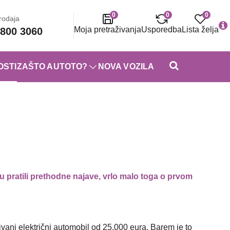
0
0
0
rodaja
Moja pretraživanja
Usporedba
Lista želja
800 3060
OSTI
ZAŠTO AUTOTO?
NOVA VOZILA
u pratili prethodne najave, vrlo malo toga o prvom
vani električni automobil od 25.000 eura. Barem je to