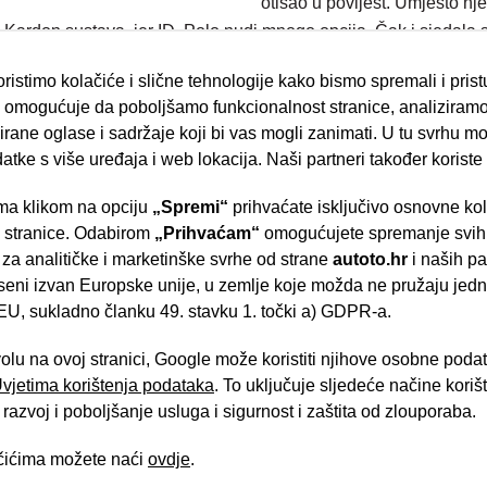
otišao u povijest. Umjesto nje
n Kardon sustava, jer ID. Polo nudi mnogo opcija. Čak i sjedala
d 37 kWh može se kombinirati s elektromotorom od 116 KS ili 13
ristimo kolačiće i slične tehnologije kako bismo spremali i pris
omogućuje da poboljšamo funkcionalnost stranice, analiziramo
ok je manji baterijski paket LFP. Manja se baterija na istosmj
rane oglase i sadržaje koji bi vas mogli zanimati. U tu svrhu mog
datke s više uređaja i web lokacija. Naši partneri također koriste
/h za 11 sekundi, a najveći doseg prema WLTP-u je 315 kilomet
a klikom na opciju
„Spremi“
prihvaćate isključivo osnovne ko
m/h za 7,4 sekunde i postiže 454 kilometra s jednim punjenjem.
- Slavonska aven
e stranice. Odabirom
„Prihvaćam“
omogućujete spremanje svih 
 za analitičke i marketinške svrhe od strane
autoto.hr
i naših pa
le. ID. Polo Trend serijski je opremljen DC brzim punjenjem snag
seni izvan Europske unije, u zemlje koje možda ne pružaju jedn
 kontrolom dugih svjetala, Digital Cockpit s 10-inčnim zaslonom,
U, sukladno članku 49. stavku 1. točki a) GDPR-a.
eđaj.
Brza pretraga
Napredna pretraga
volu na ovoj stranici, Google može koristiti njihove osobne poda
jučuje Adaptive Cruise Control (ACC), kameru za vožnju unatrag, 
 Uvjetima korištenja podataka
. To uključuje sljedeće načine kori
rično preklopiva vanjska ogledala s memorijskom funkcijom doda
Tra
razvoj i poboljšanje usluga i sigurnost i zaštita od zlouporaba.
 i Android Auto te induktivnog punjenja pametnih telefona takođe
ačićima možete naći
ovdje
.