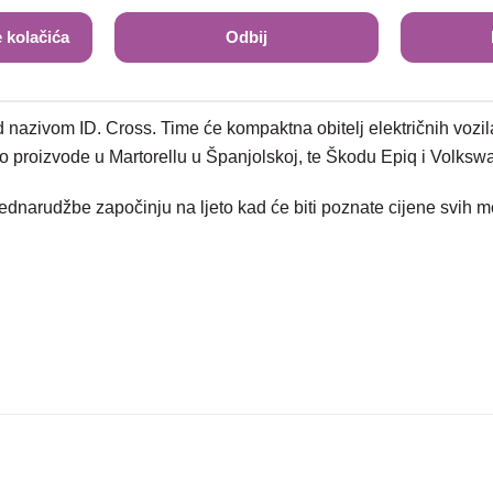
meniju rasvjetnu tehnologiju: prednja svjetla IQ.LIGHT LED Matr
 kolačića
Odbij
aju sportska komfortna sjedala, ambijentalno osvjetljenje i visokokv
od nazivom ID. Cross. Time će kompaktna obitelj električnih voz
 proizvode u Martorellu u Španjolskoj, te Škodu Epiq i Volkswa
prednarudžbe započinju na ljeto kad će biti poznate cijene svih 