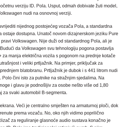
početnu verziju ID. Pola. Usput, odmah dobivate žuti model,
 Volkswagen nudi na osnovnoj verziji.
uvrijediti nijednog postojećeg vozača Pola, a standardna
ma ostaje dostupna. Unatoč novom dizajnerskom jeziku Pure
o pravi Volkswagen. Nije duži od standardnog Pola, ali je
utra. Budući da Volkswagen svu tehnologiju pogona postavlja
 za manja električna vozila s pogonom na prednje kotače
rašnjost i veliki prtljažnik. Na primjer, priključak za
rednjem blatobranu. Prtljažnik je dubok i s 441 litrom nudi
 Polo čini isto za putnike na stražnjim sjedalima. Na
 noge i glavu je podnošljiv za osobe nešto više od 1,80
čaj za svaki automobil B-segmenta.
 ekrana. Veći je centralno smješten na armaturnoj ploči, dok
krenute prema vozaču. No, oko njih vidimo poprilično
lizač za reguliranje glasnoće audio sustava konačno je