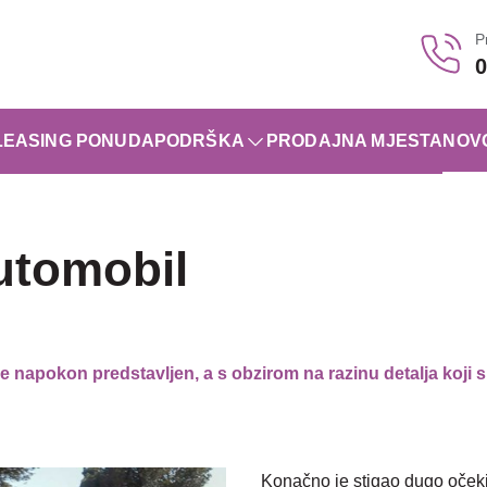
P
0
LEASING PONUDA
PODRŠKA
PRODAJNA MJESTA
NOV
automobil
e napokon predstavljen, a s obzirom na razinu detalja koji s
Konačno je stigao dugo očeki