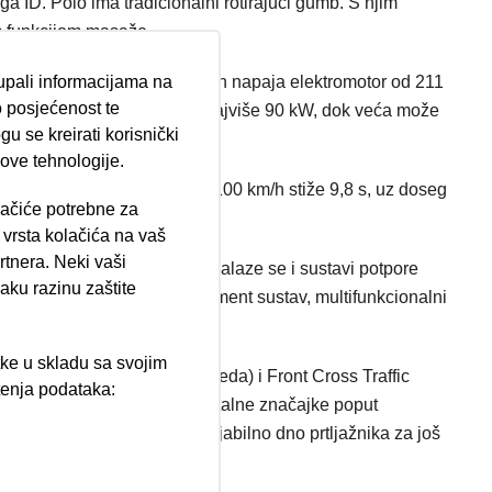
ga ID. Polo ima tradicionalni rotirajući gumb. S njim
 s funkcijom masaže.
5 KS. Veća baterija od 52 kWh napaja elektromotor od 211
tupali informacijama na
 posjećenost te
ernom punjaču može puniti s najviše 90 kW, dok veća može
u se kreirati korisnički
 ove tehnologije.
ara. Verzija sa 135 KS do 100 km/h stiže 9,8 s, uz doseg
lačiće potrebne za
ija 102, Resnik
vrsta kolačića na vaš
rtnera. Neki vaši
e 90 kW. U serijskoj opremi nalaze se i sustavi potpore
aku razinu zaštite
 13-inčni Innovision infotainment sustav, multifunkcionalni
tke u skladu sa svojim
Park Distance Control (sprijeda) i Front Cross Traffic
štenja podataka:
tno povećavaju udobnost. Digitalne značajke poput
ži
r su serijske. Tu je i varijabilno dno prtljažnika za još