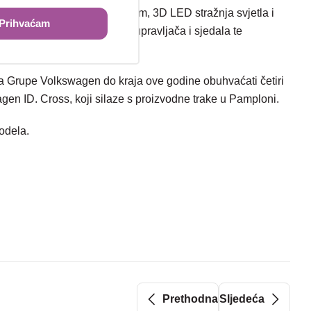
ix s osvijetljenom LED trakom, 3D LED stražnja svjetla i
Prihvaćam
alitetni materijali. Grijanje upravljača i sjedala te
ila Grupe Volkswagen do kraja ove godine obuhvaćati četiri
gen ID. Cross, koji silaze s proizvodne trake u Pamploni.
modela.
Prethodna
Sljedeća