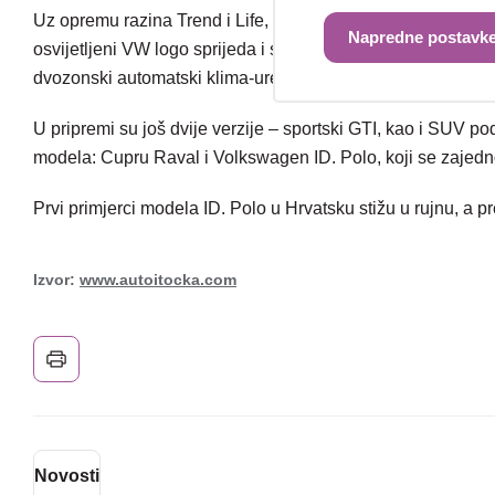
Uz opremu razina Trend i Life, ID. Polo Style nudi najsuvre
Napredne postavke
osvijetljeni VW logo sprijeda i straga. Interijer karakterizir
dvozonski automatski klima-uređaj dio su bogate opreme.
U pripremi su još dvije verzije – sportski GTI, kao i SUV p
modela: Cupru Raval i Volkswagen ID. Polo, koji se zajedno
Prvi primjerci modela ID. Polo u Hrvatsku stižu u rujnu, a 
Izvor:
www.autoitocka.com
Novosti