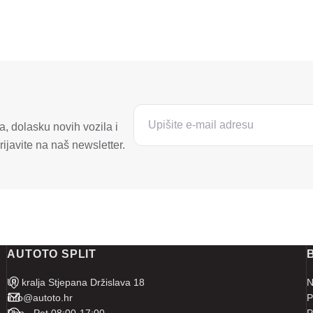
, dolasku novih vozila i
ijavite na naš newsletter.
AUTOTO SPLIT
Ul. kralja Stjepana Držislava 18
N
info@autoto.hr
P