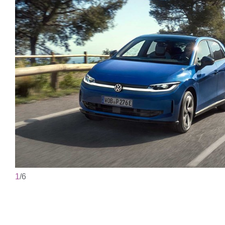
1
/
6