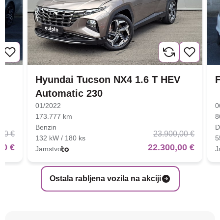
Hyundai Tucson NX4 1.6 T HEV
F
Automatic 230
01/2022
0
173.777 km
8
Benzin
D
00 €
23.900,00 €
132 kW / 180 ks
5
00 €
22.300,00 €
Jamstvo
J
Ostala rabljena vozila na akciji