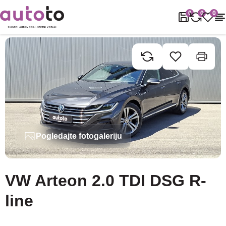
Naslovnica
Rabljena vozila
VW
VW Arteon 2.0 TDI DSG R-line
0
0
0
Pogledajte fotogaleriju
VW Arteon 2.0 TDI DSG R-
line