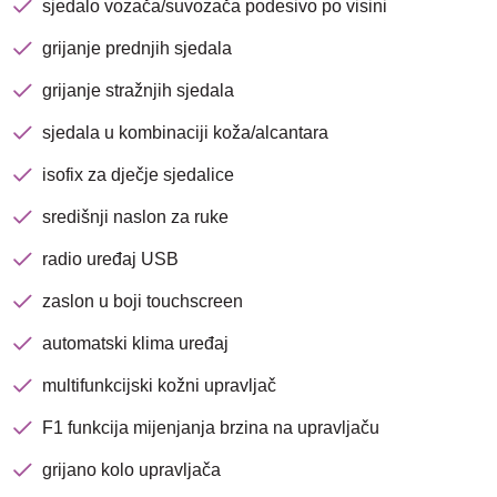
sjedalo vozača/suvozača podesivo po visini
grijanje prednjih sjedala
Nova lokacija - Slavonska
grijanje stražnjih sjedala
avenija 102, Resnik
sjedala u kombinaciji koža/alcantara
Brza pretraga
Napredna pretraga
isofix za dječje sjedalice
središnji naslon za ruke
radio uređaj USB
Traži
zaslon u boji touchscreen
automatski klima uređaj
multifunkcijski kožni upravljač
F1 funkcija mijenjanja brzina na upravljaču
grijano kolo upravljača