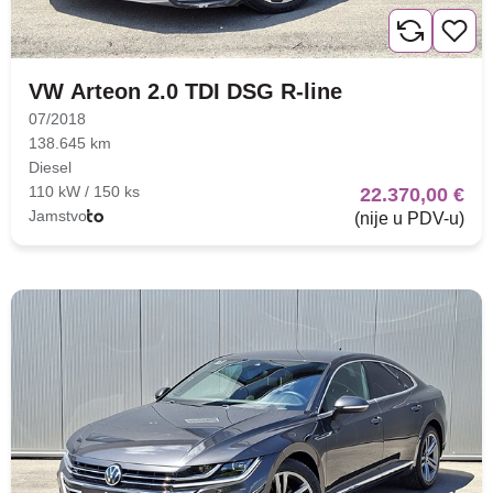
VW Arteon 2.0 TDI DSG R-line
07/2018
138.645 km
Diesel
110 kW / 150 ks
22.370,00 €
Jamstvo
(nije u PDV-u)
Nova lokacija - Slavonska
avenija 102, Resnik
Brza pretraga
Napredna pretraga
Traži