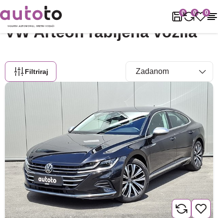
Naslovnica
Rabljena vozila
VW
Arteon
0
0
0
VW Arteon rabljena vozila
Filtriraj