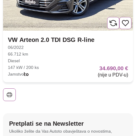
VW Arteon 2.0 TDI DSG R-line
06/2022
66.712 km
Diesel
147 kW / 200 ks
34.690,00 €
Jamstvo
(nije u PDV-u)
Pretplati se na Newsletter
Na stranici
autoto.hr
koristimo kolačiće i slične
Ukoliko želite da Vas Autoto obavještava o novostima,
tehnologije kako bismo spremali i pristupali