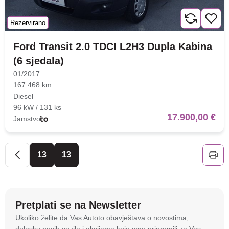
Rezervirano
Ford Transit 2.0 TDCI L2H3 Dupla Kabina
(6 sjedala)
01/2017
167.468 km
Diesel
96 kW / 131 ks
17.900,00 €
Jamstvo
13
13
Pretplati se na Newsletter
Na stranici
autoto.hr
koristimo kolačiće i slične
Ukoliko želite da Vas Autoto obavještava o novostima,
tehnologije kako bismo spremali i pristupali