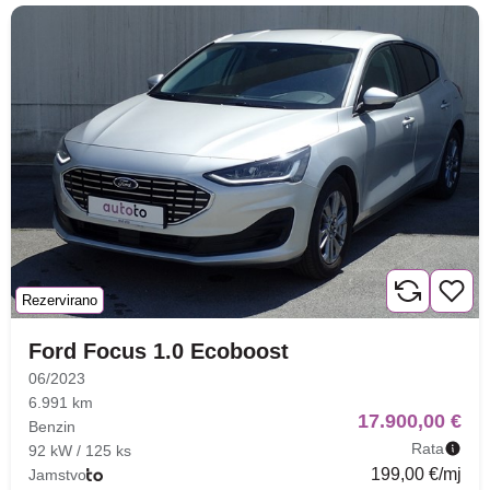
Nova lokacija - Slavonska
avenija 102, Resnik
Brza pretraga
Napredna pretraga
Traži
Rezervirano
Ford Focus 1.0 Ecoboost
06/2023
6.991 km
17.900,00 €
Benzin
Rata
92 kW / 125 ks
199,00 €/mj
Jamstvo