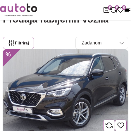
Naslovnica
Rabljena vozila
Rabljena vozila
0
0
0
Prodaja rabljenih vozila
Filtriraj
%