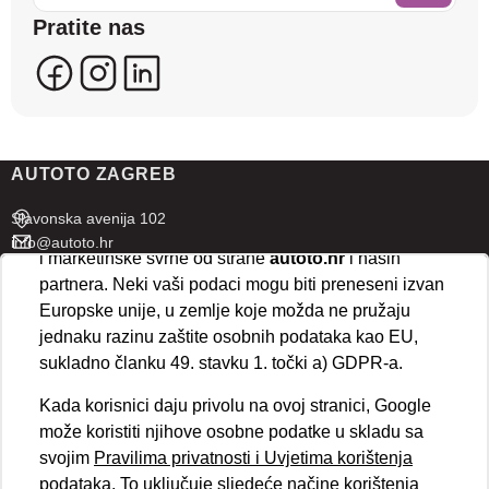
sadržaje koji bi vas mogli zanimati. U tu svrhu mogu
Pratite nas
se kreirati korisnički profili koji povezuju podatke s
više uređaja i web lokacija. Naši partneri također
koriste ove tehnologije.
U naprednim postavkama klikom na opciju
„Spremi“
prihvaćate isključivo osnovne kolačiće potrebne za
AUTOTO ZAGREB
ispravno funkcioniranje stranice. Odabirom
„Prihvaćam“
omogućujete spremanje svih vrsta
Slavonska avenija 102
kolačića na vaš uređaj i njihovu obradu za analitičke
info@autoto.hr
i marketinške svrhe od strane
autoto.hr
i naših
Pon - Pet 07:30-18:00
partnera. Neki vaši podaci mogu biti preneseni izvan
Sub 08:00-13:00
Europske unije, u zemlje koje možda ne pružaju
jednaku razinu zaštite osobnih podataka kao EU,
AUTOTO SPLIT
sukladno članku 49. stavku 1. točki a) GDPR-a.
Ul. kralja Stjepana Držislava 18
Kada korisnici daju privolu na ovoj stranici, Google
info@autoto.hr
može koristiti njihove osobne podatke u skladu sa
Pon - Pet 08:00-17:00
svojim
Pravilima privatnosti i Uvjetima korištenja
Sub 08:00-13:00
podataka
. To uključuje sljedeće načine korištenja