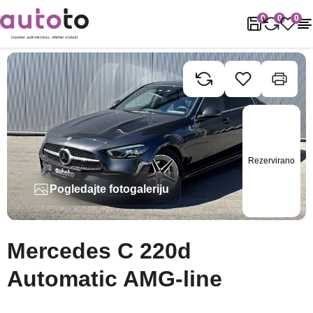
Naslovnica
Rabljena vozila
Mercedes
C
Mercedes C 220d Aut
0
0
0
Rezervirano
Pogledajte fotogaleriju
Mercedes C 220d
Automatic AMG-line