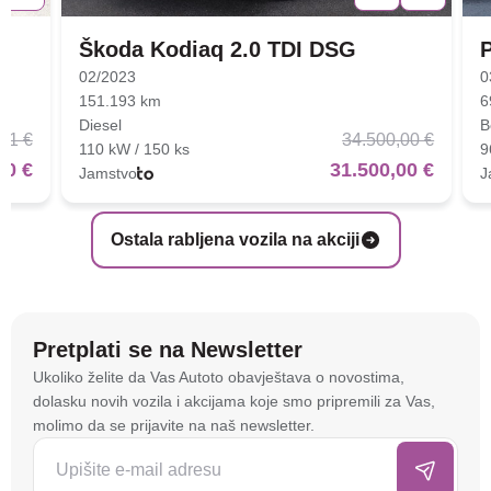
Škoda Kodiaq 2.0 TDI DSG
02/2023
0
151.193 km
6
Diesel
B
01 €
34.500,00 €
110 kW / 150 ks
9
00 €
31.500,00 €
Jamstvo
J
Ostala rabljena vozila na akciji
Pretplati se na Newsletter
Na stranici
autoto.hr
koristimo kolačiće i slične
Ukoliko želite da Vas Autoto obavještava o novostima,
tehnologije kako bismo spremali i pristupali
dolasku novih vozila i akcijama koje smo pripremili za Vas,
informacijama na vašem uređaju. To nam omogućuje
molimo da se prijavite na naš newsletter.
da poboljšamo funkcionalnost stranice, analiziramo
posjećenost te prikazujemo personalizirane oglase i