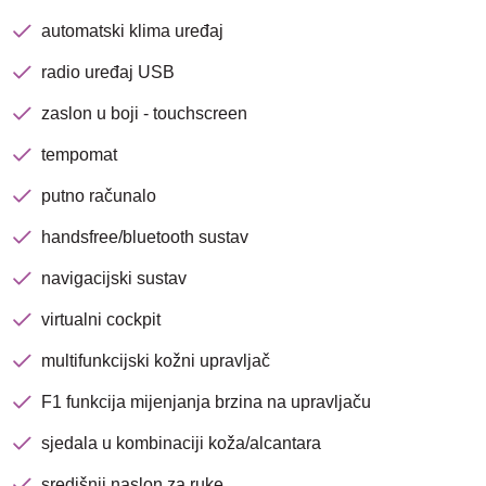
avenija 102, Resnik
automatski klima uređaj
Brza pretraga
Napredna pretraga
radio uređaj USB
zaslon u boji - touchscreen
tempomat
Traži
putno računalo
handsfree/bluetooth sustav
navigacijski sustav
virtualni cockpit
multifunkcijski kožni upravljač
F1 funkcija mijenjanja brzina na upravljaču
sjedala u kombinaciji koža/alcantara
središnji naslon za ruke