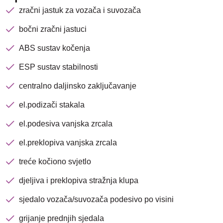
zračni jastuk za vozača i suvozača
bočni zračni jastuci
ABS sustav kočenja
ESP sustav stabilnosti
centralno daljinsko zaključavanje
el.podizači stakala
el.podesiva vanjska zrcala
el.preklopiva vanjska zrcala
treće kočiono svjetlo
djeljiva i preklopiva stražnja klupa
sjedalo vozača/suvozača podesivo po visini
Nova lokacija - Slavonska
grijanje prednjih sjedala