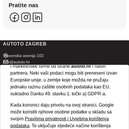
Pratite nas
se kreirati korisnički profili koji povezuju podatke s
više uređaja i web lokacija. Naši partneri također
koriste ove tehnologije.
U naprednim postavkama klikom na opciju
„Spremi“
prihvaćate isključivo osnovne kolačiće potrebne za
AUTOTO ZAGREB
ispravno funkcioniranje stranice. Odabirom
„Prihvaćam“
omogućujete spremanje svih vrsta
Slavonska avenija 102
kolačića na vaš uređaj i njihovu obradu za analitičke
info@autoto.hr
i marketinške svrhe od strane
autoto.hr
i naših
Pon - Pet 07:30-18:00
partnera. Neki vaši podaci mogu biti preneseni izvan
Sub 08:00-13:00
Europske unije, u zemlje koje možda ne pružaju
jednaku razinu zaštite osobnih podataka kao EU,
AUTOTO SPLIT
sukladno članku 49. stavku 1. točki a) GDPR-a.
Ul. kralja Stjepana Držislava 18
Kada korisnici daju privolu na ovoj stranici, Google
info@autoto.hr
može koristiti njihove osobne podatke u skladu sa
Pon - Pet 08:00-17:00
svojim
Pravilima privatnosti i Uvjetima korištenja
Sub 08:00-13:00
podataka
. To uključuje sljedeće načine korištenja