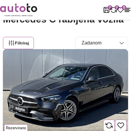
Naslovnica
Rabljena vozila
Mercedes
C
0
0
0
Mercedes C rabljena vozila
Filtriraj
Rezervirano