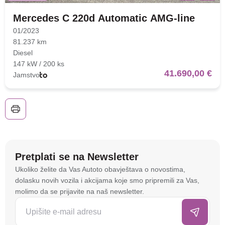
Mercedes C 220d Automatic AMG-line
01/2023
81.237 km
Diesel
147 kW / 200 ks
41.690,00 €
Jamstvo
Nova lokacija - Slavonska
avenija 102, Resnik
Brza pretraga
Napredna pretraga
Pretplati se na Newsletter
Na stranici
autoto.hr
koristimo kolačiće i slične
Ukoliko želite da Vas Autoto obavještava o novostima,
tehnologije kako bismo spremali i pristupali
dolasku novih vozila i akcijama koje smo pripremili za Vas,
informacijama na vašem uređaju. To nam omogućuje
molimo da se prijavite na naš newsletter.
Traži
da poboljšamo funkcionalnost stranice, analiziramo
posjećenost te prikazujemo personalizirane oglase i
sadržaje koji bi vas mogli zanimati. U tu svrhu mogu