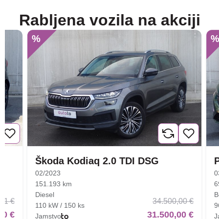
Rabljena vozila na akciji
%
Škoda Kodiaq 2.0 TDI DSG
02/2023
0
151.193 km
6
Diesel
B
01 €
34.500,00 €
110 kW / 150 ks
9
00 €
31.500,00 €
Jamstvo
J