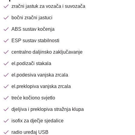
zračni jastuk za vozača i suvozača
bočni zračni jastuci
ABS sustav kočenja
ESP sustav stabilnosti
centralno daljinsko zaključavanje
el.podizači stakala
el.podesiva vanjska zrcala
el.preklopiva vanjska zrcala
treće kočiono svjetlo
Nova lokacija - Slavonska
djeljiva i preklopiva stražnja klupa
avenija 102, Resnik
isofix za dječje sjedalice
Brza pretraga
Napredna pretraga
radio uređaj USB