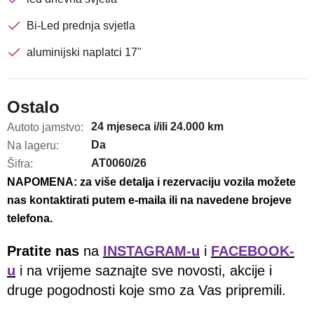
Bi-Led prednja svjetla
aluminijski naplatci 17"
Ostalo
24 mjeseca i/ili 24.000 km
Autoto jamstvo:
Da
Na lageru:
AT0060/26
Šifra:
NAPOMENA: za više detalja i rezervaciju vozila možete
nas kontaktirati putem e-maila ili na navedene brojeve
telefona.
Pratite nas
na
INSTAGRAM-u
i
FACEBOOK-
u
i na vrijeme saznajte sve novosti, akcije i
druge pogodnosti koje smo za Vas pripremili.