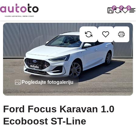
Naslovnica
Rabljena vozila
Ford
Focus
Ford Focus Karavan 1
0
0
0
Pogledajte fotogaleriju
Ford Focus Karavan 1.0
Ecoboost ST-Line