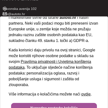
ispravno funkcioniranje stranice. Odabirom
„Prihvaćam“
omogućujete spremanje svih vrsta
Slavonska avenija 102
kolačića na vaš uređaj i njihovu obradu za analitičke
info@autoto.hr
i marketinške svrhe od strane
autoto.hr
i naših
Pon - Pet 07:30-18:00
partnera. Neki vaši podaci mogu biti preneseni izvan
Sub 08:00-13:00
Europske unije, u zemlje koje možda ne pružaju
jednaku razinu zaštite osobnih podataka kao EU,
AUTOTO SPLIT
sukladno članku 49. stavku 1. točki a) GDPR-a.
Ul. kralja Stjepana Držislava 18
Kada korisnici daju privolu na ovoj stranici, Google
info@autoto.hr
može koristiti njihove osobne podatke u skladu sa
Pon - Pet 08:00-17:00
svojim
Pravilima privatnosti i Uvjetima korištenja
Sub 08:00-13:00
podataka
. To uključuje sljedeće načine korištenja
podataka: personalizacija oglasa, razvoj i
BRZI LINKOVI
poboljšanje usluga i sigurnost i zaštita od
Novosti
zlouporaba.
Politika kolačića
Više informacija o kolačićima možete naći
ovdje
.
Politika privatnosti
VELEPRODAJA
Obvezni podaci
Copyright © 2026.
Autoto.hr
Napredne postavke kolačića