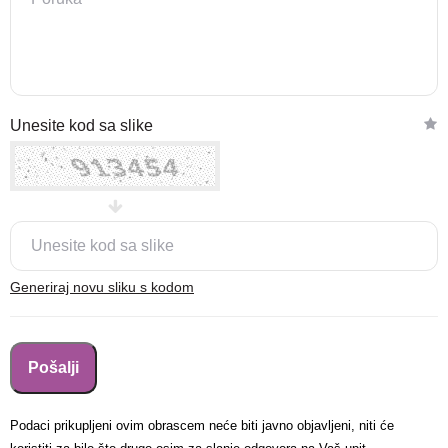
Nova lokacija - Slavonska
Unesite kod sa slike
avenija 102, Resnik
Brza pretraga
Napredna pretraga
Traži
Generiraj novu sliku s kodom
Podaci prikupljeni ovim obrascem neće biti javno objavljeni, niti će