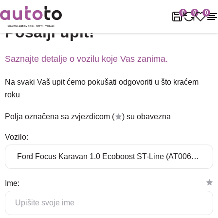
Naslovnica
Podrška
Pošalji upit!
0
0
0
Pošalji upit!
Saznajte detalje o vozilu koje Vas zanima.
Na svaki Vaš upit ćemo pokušati odgovoriti u što kraćem
roku
Polja označena sa zvjezdicom (
) su obavezna
Vozilo:
Ime: