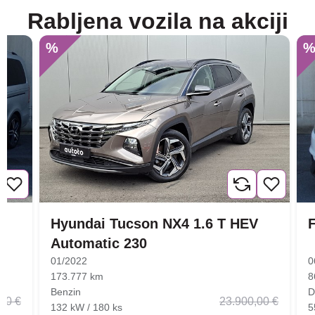
Rabljena vozila na akciji
%
Hyundai Tucson NX4 1.6 T HEV
F
Automatic 230
01/2022
0
173.777 km
8
Benzin
D
00 €
23.900,00 €
132 kW / 180 ks
5