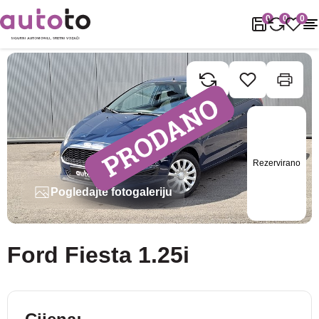
Naslovnica
Rabljena vozila
Ford
Fiesta
Ford Fiesta 1.25i
0
0
0
Rezervirano
Pogledajte fotogaleriju
Ford Fiesta 1.25i