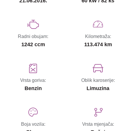
21.06.2016.
60 kW / 82 ks
Radni obujam:
Kilometraža:
1242 ccm
113.474 km
Vrsta goriva:
Oblik karoserije:
Benzin
Limuzina
Boja vozila:
Vrsta mjenjača: