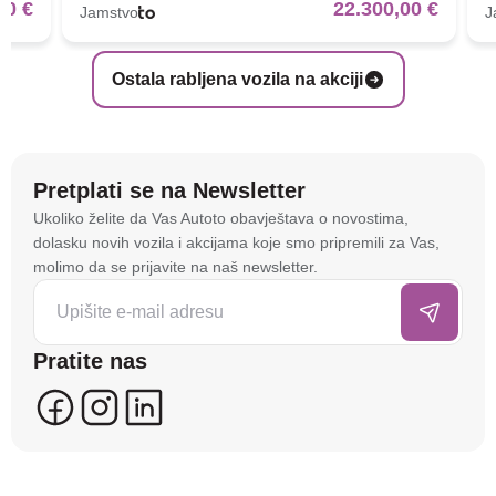
00 €
22.300,00 €
Jamstvo
J
Ostala rabljena vozila na akciji
Pretplati se na Newsletter
Na stranici
autoto.hr
koristimo kolačiće i slične
Ukoliko želite da Vas Autoto obavještava o novostima,
tehnologije kako bismo spremali i pristupali
dolasku novih vozila i akcijama koje smo pripremili za Vas,
informacijama na vašem uređaju. To nam omogućuje
molimo da se prijavite na naš newsletter.
da poboljšamo funkcionalnost stranice, analiziramo
posjećenost te prikazujemo personalizirane oglase i
sadržaje koji bi vas mogli zanimati. U tu svrhu mogu
Pratite nas
se kreirati korisnički profili koji povezuju podatke s
više uređaja i web lokacija. Naši partneri također
koriste ove tehnologije.
U naprednim postavkama klikom na opciju
„Spremi“
prihvaćate isključivo osnovne kolačiće potrebne za