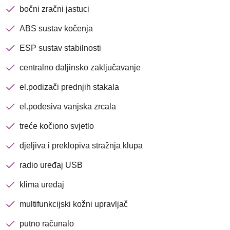
bočni zračni jastuci
ABS sustav kočenja
ESP sustav stabilnosti
centralno daljinsko zaključavanje
Nova lokacija - Slavonska
avenija 102, Resnik
el.podizači prednjih stakala
el.podesiva vanjska zrcala
Brza pretraga
Napredna pretraga
treće kočiono svjetlo
djeljiva i preklopiva stražnja klupa
Traži
radio uređaj USB
klima uređaj
multifunkcijski kožni upravljač
putno računalo