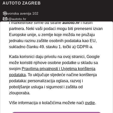
AUTOTO ZAGREB
ispravno funkcioniranje stranice. Odabirom
„Prihvaćam“
omogućujete spremanje svih vrsta
Slavonska avenija 102
kolačića na vaš uređaj i njihovu obradu za analitičke
info@autoto.hr
i marketinške svrhe od strane
autoto.hr
i naših
Pon - Pet 07:30-18:00
partnera. Neki vaši podaci mogu biti preneseni izvan
Sub 08:00-13:00
Europske unije, u zemlje koje možda ne pružaju
jednaku razinu zaštite osobnih podataka kao EU,
AUTOTO SPLIT
sukladno članku 49. stavku 1. točki a) GDPR-a.
Ul. kralja Stjepana Držislava 18
Kada korisnici daju privolu na ovoj stranici, Google
info@autoto.hr
može koristiti njihove osobne podatke u skladu sa
Pon - Pet 08:00-17:00
svojim
Pravilima privatnosti i Uvjetima korištenja
Sub 08:00-13:00
podataka
. To uključuje sljedeće načine korištenja
podataka: personalizacija oglasa, razvoj i
BRZI LINKOVI
poboljšanje usluga i sigurnost i zaštita od
Novosti
zlouporaba.
Politika kolačića
Više informacija o kolačićima možete naći
ovdje
.
Politika privatnosti
VELEPRODAJA
Obvezni podaci